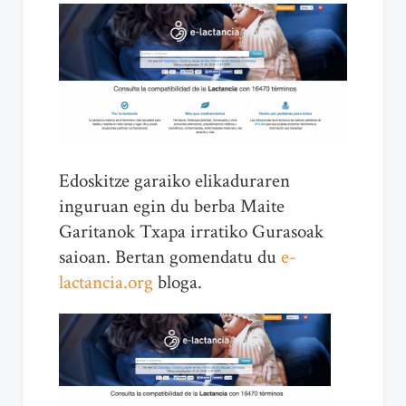
Edoskitze garaiko elikaduraren
inguruan egin du berba Maite
Garitanok Txapa irratiko Gurasoak
saioan. Bertan gomendatu du
e-
lactancia.org
bloga.