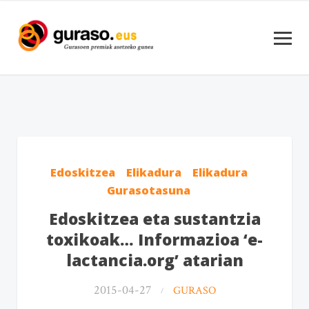
Edoskitzea
Elikadura
Elikadura
Gurasotasuna
Edoskitzea eta sustantzia
toxikoak… Informazioa ‘e-
lactancia.org’ atarian
2015-04-27
GURASO