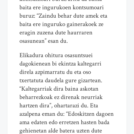
baita ere ingurukoen kontsumoari
buruz: “Zaindu behar dute amek eta
baita ere inguruko gainerakoek ze
eragin zuzena dute haurraren
osasunean” esan du.
Elikadura ohitura osasuntsuei
dagokienean bi ekintza kaltegarri
direla azpimarratu du eta oso
txertatuta daudela gure gizartean.
“Kaltegarriak dira baina askotan
beharrezkoak ez direnak neurriak
hartzen dira”, ohartarazi du. Eta
azalpena eman du: “Edoskitzen dagoen
ama edaten edo erretzen hasten bada
gehienetan alde batera uzten dute