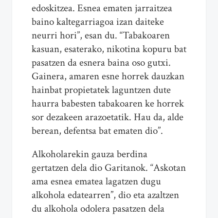
edoskitzea. Esnea ematen jarraitzea
baino kaltegarriagoa izan daiteke
neurri hori”, esan du. “Tabakoaren
kasuan, esaterako, nikotina kopuru bat
pasatzen da esnera baina oso gutxi.
Gainera, amaren esne horrek dauzkan
hainbat propietatek laguntzen dute
haurra babesten tabakoaren ke horrek
sor dezakeen arazoetatik. Hau da, alde
berean, defentsa bat ematen dio”.
Alkoholarekin gauza berdina
gertatzen dela dio Garitanok. “Askotan
ama esnea ematea lagatzen dugu
alkohola edatearren”, dio eta azaltzen
du alkohola odolera pasatzen dela