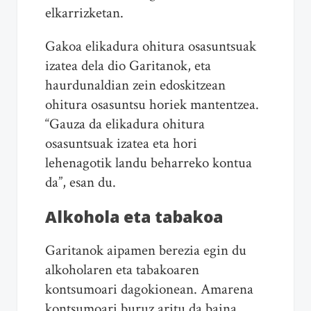
elkarrizketan.
Gakoa elikadura ohitura osasuntsuak
izatea dela dio Garitanok, eta
haurdunaldian zein edoskitzean
ohitura osasuntsu horiek mantentzea.
“Gauza da elikadura ohitura
osasuntsuak izatea eta hori
lehenagotik landu beharreko kontua
da”, esan du.
Alkohola eta tabakoa
Garitanok aipamen berezia egin du
alkoholaren eta tabakoaren
kontsumoari dagokionean. Amarena
kontsumoari buruz aritu da baina