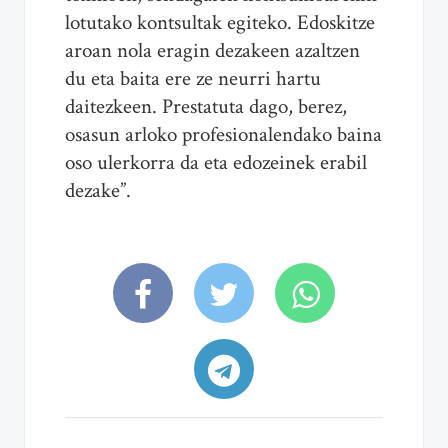
lotutako kontsultak egiteko. Edoskitze
aroan nola eragin dezakeen azaltzen
du eta baita ere ze neurri hartu
daitezkeen. Prestatuta dago, berez,
osasun arloko profesionalendako baina
oso ulerkorra da eta edozeinek erabil
dezake”.