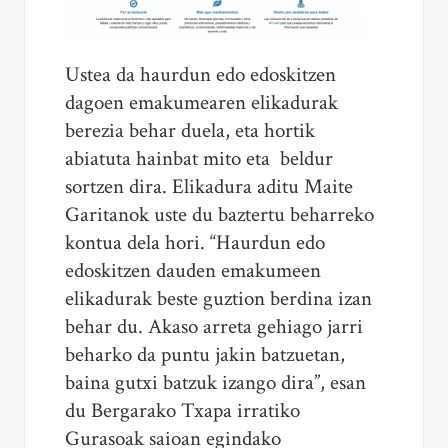
Ustea da haurdun edo edoskitzen
dagoen emakumearen elikadurak
berezia behar duela, eta hortik
abiatuta hainbat mito eta beldur
sortzen dira. Elikadura aditu Maite
Garitanok uste du baztertu beharreko
kontua dela hori. “Haurdun edo
edoskitzen dauden emakumeen
elikadurak beste guztion berdina izan
behar du. Akaso arreta gehiago jarri
beharko da puntu jakin batzuetan,
baina gutxi batzuk izango dira”, esan
du Bergarako Txapa irratiko
Gurasoak saioan egindako