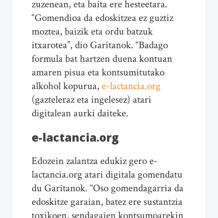
zuzenean, eta baita ere hesteetara.
“Gomendioa da edoskitzea ez guztiz
moztea, baizik eta ordu batzuk
itxarotea”, dio Garitanok. “Badago
formula bat hartzen duena kontuan
amaren pisua eta kontsumitutako
alkohol kopurua,
e-lactancia.org
(gazteleraz eta ingelesez) atari
digitalean aurki daiteke.
e-lactancia.org
Edozein zalantza edukiz gero e-
lactancia.org atari digitala gomendatu
du Garitanok. “Oso gomendagarria da
edoskitze garaian, batez ere sustantzia
toxikoen, sendagaien kontsumoarekin