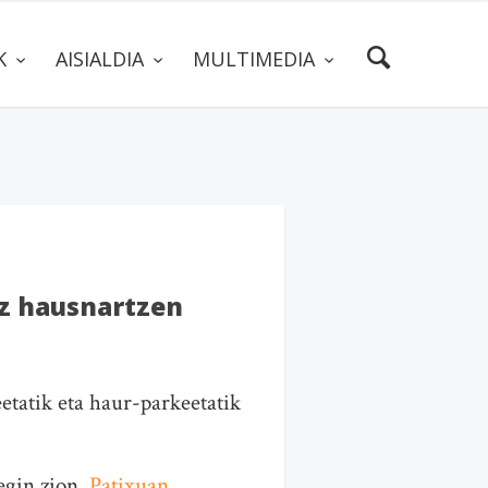
AK
AISIALDIA
MULTIMEDIA
az hausnartzen
eetatik eta haur-parkeetatik
egin zion.
Patixuan