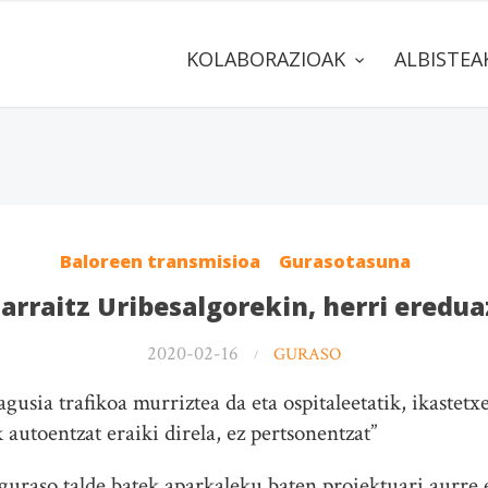
KOLABORAZIOAK
ALBISTE
Baloreen transmisioa
Gurasotasuna
Larraitz Uribesalgorekin, herri eredu
2020-02-16
GURASO
usia trafikoa murriztea da eta ospitaleetatik, ikastetx
 autoentzat eraiki direla, ez pertsonentzat”
guraso talde batek aparkaleku baten proiektuari aurre 