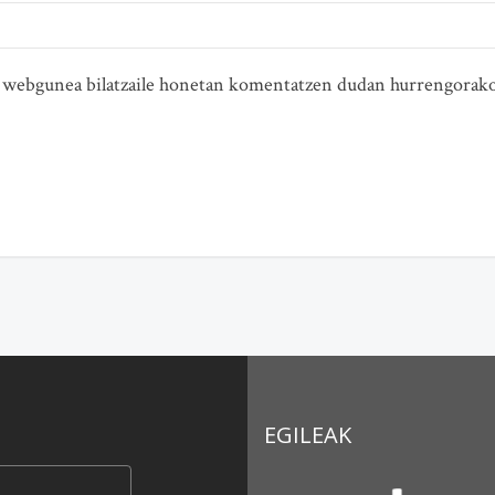
ta webgunea bilatzaile honetan komentatzen dudan hurrengorako
EGILEAK