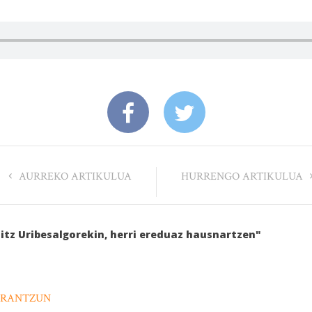
AURREKO ARTIKULUA
HURRENGO ARTIKULUA
aitz Uribesalgorekin, herri ereduaz hausnartzen"
ERANTZUN