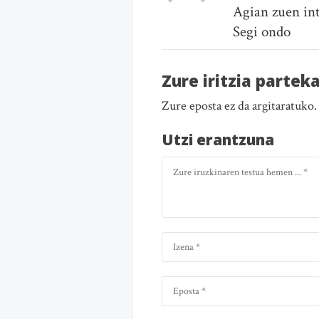
Agian zuen in
Segi ondo
Zure iritzia partek
Zure eposta ez da argitaratuko
Utzi erantzuna