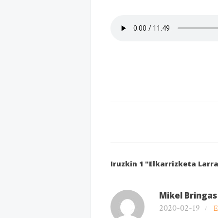
Iruzkin 1 "Elkarrizketa Larr
Mikel Bringas
2020-02-19