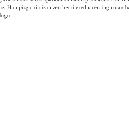
uz. Hau pizgarria izan zen herri ereduaren inguruan h
dugu.