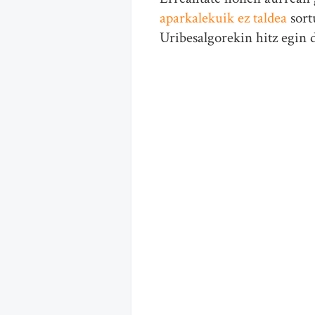
aparkalekuik ez taldea
sort
Uribesalgorekin hitz egin 