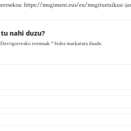
teresekoa: https://mugiment.eus/eu/mugituetaikasi-ja
atu nahi duzu?
. Derrigorrezko eremuak * bidez markatuta daude.