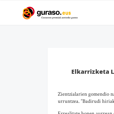
Elkarrizketa 
Zientzialarien gomendio nag
urruntzea. “Badirudi hiriak
Errealitate honen aurrean 