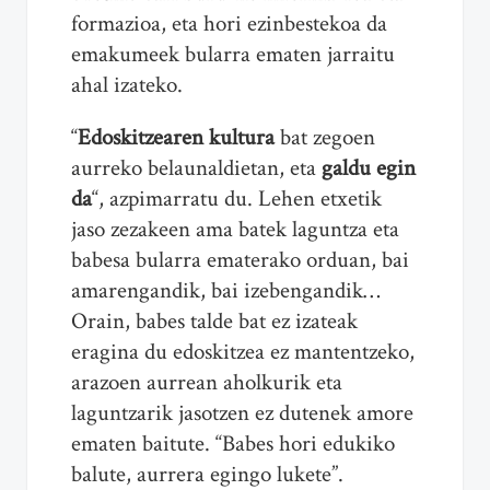
formazioa, eta hori ezinbestekoa da
emakumeek bularra ematen jarraitu
ahal izateko.
“
Edoskitzearen kultura
bat zegoen
aurreko belaunaldietan, eta
galdu egin
da
“, azpimarratu du. Lehen etxetik
jaso zezakeen ama batek laguntza eta
babesa bularra ematerako orduan, bai
amarengandik, bai izebengandik…
Orain, babes talde bat ez izateak
eragina du edoskitzea ez mantentzeko,
arazoen aurrean aholkurik eta
laguntzarik jasotzen ez dutenek amore
ematen baitute. “Babes hori edukiko
balute, aurrera egingo lukete”.