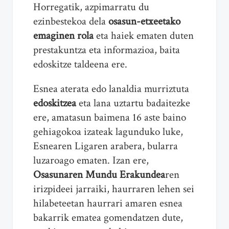
Horregatik, azpimarratu du
ezinbestekoa dela
osasun-etxeetako
emaginen rola
eta haiek ematen duten
prestakuntza eta informazioa, baita
edoskitze taldeena ere.
Esnea aterata edo lanaldia murriztuta
edoskitzea
eta lana uztartu badaitezke
ere, amatasun baimena 16 aste baino
gehiagokoa izateak lagunduko luke,
Esnearen Ligaren arabera, bularra
luzaroago ematen. Izan ere,
Osasunaren Mundu Erakundea
ren
irizpideei jarraiki, haurraren lehen sei
hilabeteetan haurrari amaren esnea
bakarrik ematea gomendatzen dute,