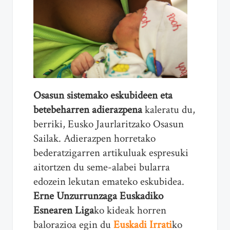
Osasun sistemako eskubideen eta
betebeharren adierazpena
kaleratu du,
berriki, Eusko Jaurlaritzako Osasun
Sailak. Adierazpen horretako
bederatzigarren artikuluak espresuki
aitortzen du seme-alabei bularra
edozein lekutan emateko eskubidea.
Erne Unzurrunzaga
Euskadiko
Esnearen Liga
ko kideak horren
balorazioa egin du
Euskadi Irrati
ko