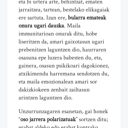
eta bi urtera arte, behintzat, ematen
jarraitzea, tartean, bestelako elikagaiak
ere sartuta. Izan ere,
bularra emateak
onura ugari dauzka
. Maila
immunitarioan onurak ditu, hobe
liseritzen da, amari gaixotasun ugari
prebenitzen laguntzen dio, haurraren
osasuna epe luzera babesten du, eta,
gainera, osasun psikikoari dagokionez,
atxikimendu harremana sendotzen du,
eta maila emozionalean amari sor
dakizkiokeen zenbait zailtasun
arintzen laguntzen dio.
Unzurrunzagaren esanetan, gai honek
“
oso jarrera polarizatuak
” sortzen ditu;
erabat aldeko edo erabat kontrako