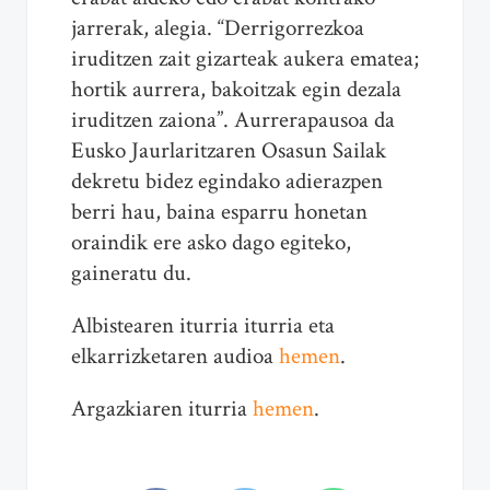
jarrerak, alegia. “Derrigorrezkoa
iruditzen zait gizarteak aukera ematea;
hortik aurrera, bakoitzak egin dezala
iruditzen zaiona”. Aurrerapausoa da
Eusko Jaurlaritzaren Osasun Sailak
dekretu bidez egindako adierazpen
berri hau, baina esparru honetan
oraindik ere asko dago egiteko,
gaineratu du.
Albistearen iturria iturria eta
elkarrizketaren audioa
hemen
.
Argazkiaren iturria
hemen
.