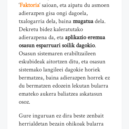
‘
Faktoria
‘ saioan, eta aipatu du asmoen
adierazpen gisa ongi dagoela,
txalogarria dela, baina
mugatua
dela.
Dekretu bidez kaleratutako
adierazpena da, eta
aplikazio eremua
osasun esparruari soilik dagokio
.
Osasun sistemaren erabiltzaileen
eskubideak aitortzen ditu, eta osasun
sistemako langileei dagokie horiek
bermatzea, baina adierazpen horrek ez
du bermatzen edozein lekutan bularra
emateko aukera baliatzea askatasun
osoz.
Gure inguruan ez dira beste zenbait
herrialdetan bezain ohikoak bularra