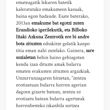
emateagatik lekuren batetik
kaleratutako emakumeen kasuak,
baina egon badaude. Esate baterako,
2013an
emakume bat egotzi zuten
Erandioko igerilekutik, eta Bilboko
Iñaki Azkuna Zentrotik ere bi andre
bota zituzten
edoskitze gelatik kanpo
titia eman nahi zutelako. Gainera,
sare
sozialetan
behin baino gehiagotan
kendu izan dituzte amak bularra
ematen erakusten zituzten argazkiak.
Unzurrunzagaren hitzetan, “zentzu
erotizatuan bularra horren agerian
dagoen gizarte batean, zentzu ez
erotizatu batean bularra agertzeak
horrenbesteko iskanbila sortzea