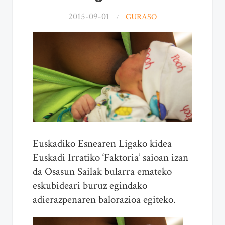
2015-09-01
GURASO
Euskadiko Esnearen Ligako kidea
Euskadi Irratiko ‘Faktoria’ saioan izan
da Osasun Sailak bularra emateko
eskubideari buruz egindako
adierazpenaren balorazioa egiteko.