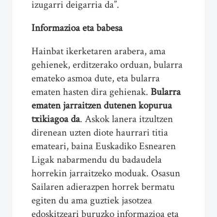
izugarri deigarria da”.
Informazioa eta babesa
Hainbat ikerketaren arabera, ama
gehienek, erditzerako orduan, bularra
emateko asmoa dute, eta bularra
ematen hasten dira gehienak.
Bularra
ematen jarraitzen dutenen kopurua
txikiagoa da
. Askok lanera itzultzen
direnean uzten diote haurrari titia
emateari, baina Euskadiko Esnearen
Ligak nabarmendu du badaudela
horrekin jarraitzeko moduak. Osasun
Sailaren adierazpen horrek bermatu
egiten du ama guztiek jasotzea
edoskitzeari buruzko informazioa eta