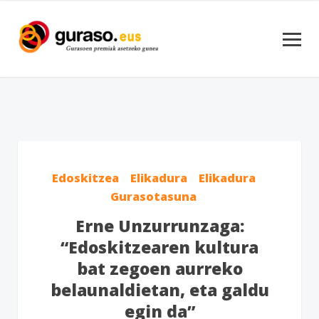
Edoskitzea
Elikadura
Elikadura
Gurasotasuna
Erne Unzurrunzaga:
“Edoskitzearen kultura
bat zegoen aurreko
belaunaldietan, eta galdu
egin da”