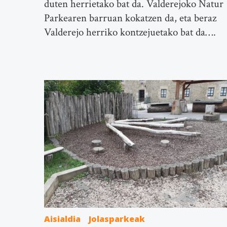
duten herrietako bat da. Valderejoko Natur
Parkearen barruan kokatzen da, eta beraz
Valderejo herriko kontzejuetako bat da….
Aisialdia
Jolasparkeak