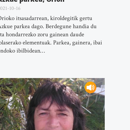
021-10-16
rioko itsasadarrean, kiroldegitik gertu
zkue parkea dago. Berdegune handia du
ta hondarrezko zoru gainean daude
olaserako elementuak. Parkea, gainera, ibai
ondoko ibilbidean…