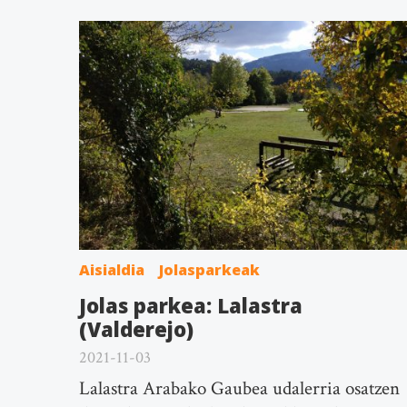
Aisialdia
Jolasparkeak
Jolas parkea: Lalastra
(Valderejo)
2021-11-03
Lalastra Arabako Gaubea udalerria osatzen