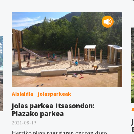
Aisialdia
Jolasparkeak
Jolas parkea Itsasondon:
A
Plazako parkea
2021-08-19
Herriko plaza nagusiaren ondoan dago