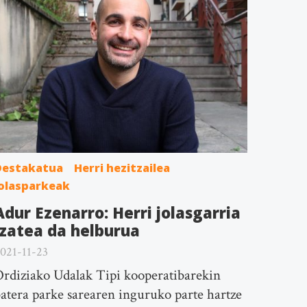
Destakatua
Herri hezitzailea
Jolasparkeak
Adur Ezenarro: Herri jolasgarria
izatea da helburua
021-11-23
rdiziako Udalak Tipi kooperatibarekin
atera parke sarearen inguruko parte hartze