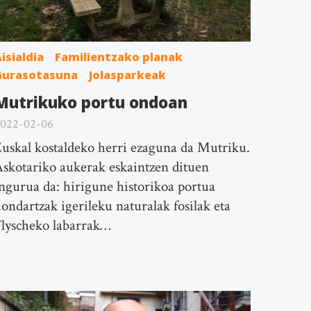
isialdia
Familientzako planak
Gurasotasuna
Jolasparkeak
Mutrikuko portu ondoan
022-02-06
uskal kostaldeko herri ezaguna da Mutriku.
skotariko aukerak eskaintzen dituen
ngurua da: hirigune historikoa portua
ondartzak igerileku naturalak fosilak eta
lyscheko labarrak…