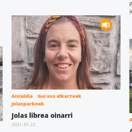
p
j
Aisialdia
Guraso elkarteak
Jolasparkeak
Jolas librea oinarri
A
2021-10-22