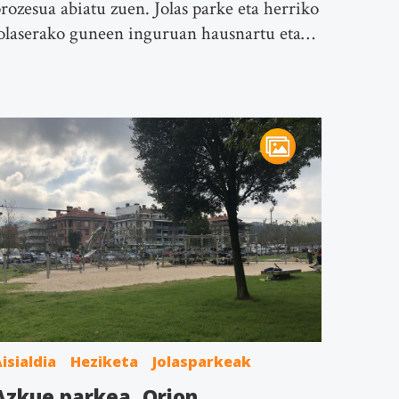
rozesua abiatu zuen. Jolas parke eta herriko
olaserako guneen inguruan hausnartu eta…
isialdia
Heziketa
Jolasparkeak
Azkue parkea, Orion