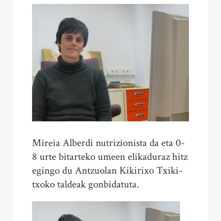
Mireia
Alberdi
nutrizionista da eta 0-
8 urte bitarteko umeen elikaduraz hitz
egingo du Antzuolan Kikirixo Txiki-
txoko taldeak gonbidatuta.