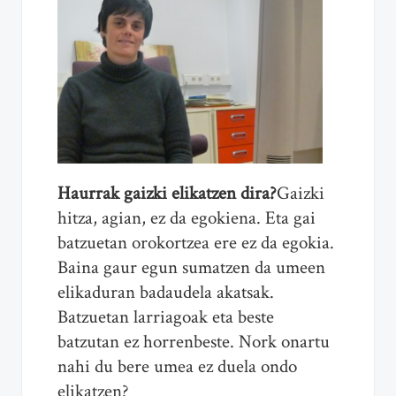
Haurrak gaizki elikatzen dira?
Gaizki
hitza, agian, ez da egokiena. Eta gai
batzuetan orokortzea ere ez da egokia.
Baina gaur egun sumatzen da umeen
elikaduran badaudela akatsak.
Batzuetan larriagoak eta beste
batzutan ez horrenbeste. Nork onartu
nahi du bere umea ez duela ondo
elikatzen?