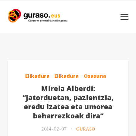
Elikadura
Elikadura
Osasuna
Mireia Alberdi:
“Jatorduetan, pazientzia,
eredu izatea eta umorea
beharrezkoak dira”
2014-02-07
GURASO