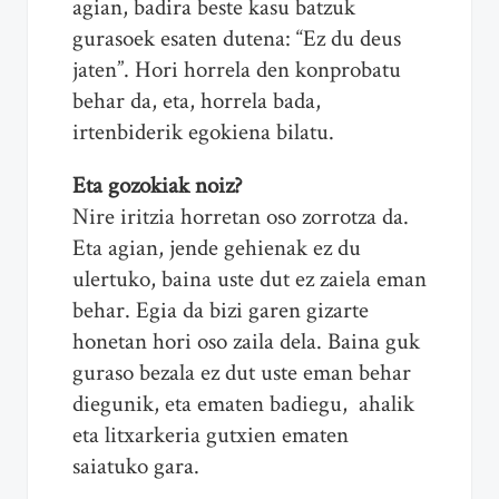
agian, badira beste kasu batzuk
gurasoek esaten dutena: “Ez du deus
jaten”. Hori horrela den konprobatu
behar da, eta, horrela bada,
irtenbiderik egokiena bilatu.
Eta gozokiak noiz?
Nire iritzia horretan oso zorrotza da.
Eta agian, jende gehienak ez du
ulertuko, baina uste dut ez zaiela eman
behar. Egia da bizi garen gizarte
honetan hori oso zaila dela. Baina guk
guraso bezala ez dut uste eman behar
diegunik, eta ematen badiegu, ahalik
eta litxarkeria gutxien ematen
saiatuko gara.