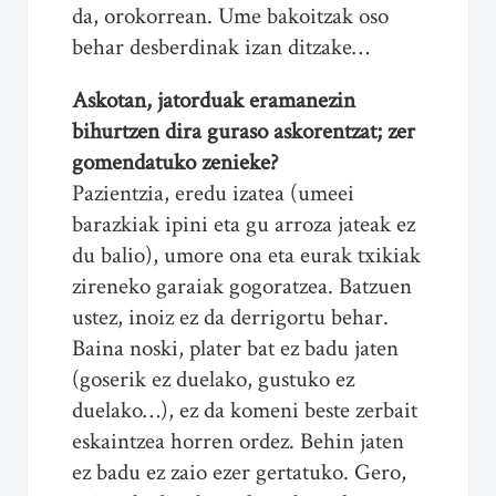
da, orokorrean. Ume bakoitzak oso
behar desberdinak izan ditzake…
Askotan, jatorduak eramanezin
bihurtzen dira guraso askorentzat; zer
gomendatuko zenieke?
Pazientzia, eredu izatea (umeei
barazkiak ipini eta gu arroza jateak ez
du balio), umore ona eta eurak txikiak
zireneko garaiak gogoratzea. Batzuen
ustez, inoiz ez da derrigortu behar.
Baina noski, plater bat ez badu jaten
(goserik ez duelako, gustuko ez
duelako…), ez da komeni beste zerbait
eskaintzea horren ordez. Behin jaten
ez badu ez zaio ezer gertatuko. Gero,