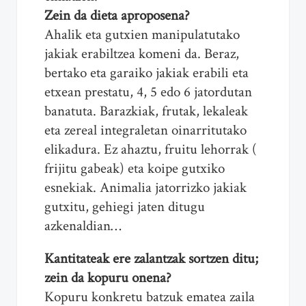
Zein da dieta aproposena?
Ahalik eta gutxien manipulatutako
jakiak erabiltzea komeni da. Beraz,
bertako eta garaiko jakiak erabili eta
etxean prestatu, 4, 5 edo 6 jatordutan
banatuta. Barazkiak, frutak, lekaleak
eta zereal integraletan oinarritutako
elikadura. Ez ahaztu, fruitu lehorrak (
frijitu gabeak) eta koipe gutxiko
esnekiak. Animalia jatorrizko jakiak
gutxitu, gehiegi jaten ditugu
azkenaldian…
Kantitateak ere zalantzak sortzen ditu;
zein da kopuru onena?
Kopuru konkretu batzuk ematea zaila