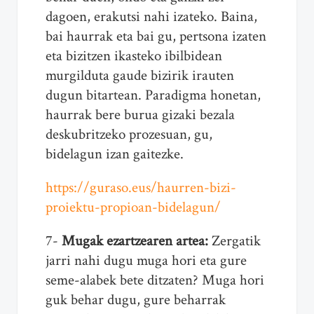
dagoen, erakutsi nahi izateko. Baina,
bai haurrak eta bai gu, pertsona izaten
eta bizitzen ikasteko ibilbidean
murgilduta gaude bizirik irauten
dugun bitartean. Paradigma honetan,
haurrak bere burua gizaki bezala
deskubritzeko prozesuan, gu,
bidelagun izan gaitezke.
https://guraso.eus/haurren-bizi-
proiektu-propioan-bidelagun/
7-
Mugak ezartzearen artea:
Zergatik
jarri nahi dugu muga hori eta gure
seme-alabek bete ditzaten? Muga hori
guk behar dugu, gure beharrak