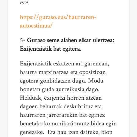
ere.
https://guraso.eus/haurraren-
autoestimua/
5-
Guraso seme alaben elkar ulertzea:
Exijentziatik bat egitera.
Exijentziatik eskatzen ari garenean,
haurra matxinatzea eta oposizioan
egotera gonbidatzen dugu. Modu
honetan guda aurreikusia dago.
Helduak, exijentzi horren atzean
dagoen beharrak deskubrituz eta
haurraren jarrerarekin bat eginez
benetako komunikaziorantz bidea egin
genezake. Eta hau izan daiteke, bion