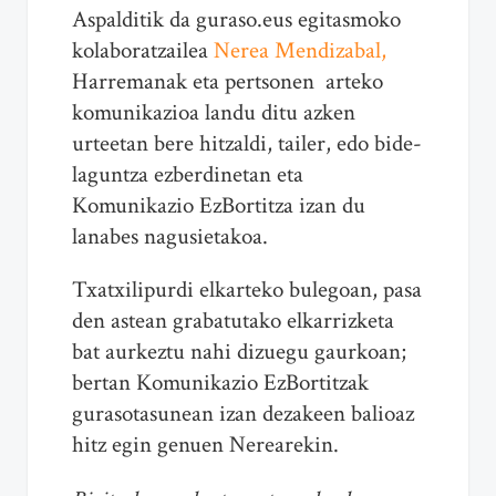
Aspalditik da guraso.eus egitasmoko
kolaboratzailea
Nerea Mendizabal,
Harremanak eta pertsonen arteko
komunikazioa landu ditu azken
urteetan bere hitzaldi, tailer, edo bide-
laguntza ezberdinetan eta
Komunikazio EzBortitza izan du
lanabes nagusietakoa.
Txatxilipurdi elkarteko bulegoan, pasa
den astean grabatutako elkarrizketa
bat aurkeztu nahi dizuegu gaurkoan;
bertan Komunikazio EzBortitzak
gurasotasunean izan dezakeen balioaz
hitz egin genuen Nerearekin.