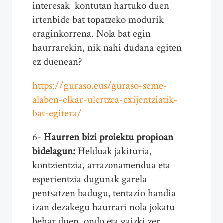
interesak kontutan hartuko duen
irtenbide bat topatzeko modurik
eraginkorrena. Nola bat egin
haurrarekin, nik nahi dudana egiten
ez duenean?
https://guraso.eus/guraso-seme-
alaben-elkar-ulertzea-exijentziatik-
bat-egitera/
6-
Haurren bizi proiektu propioan
bidelagun:
Helduak jakituria,
kontzientzia, arrazonamendua eta
esperientzia dugunak garela
pentsatzen badugu, tentazio handia
izan dezakegu haurrari nola jokatu
behar duen, ondo eta gaizki zer