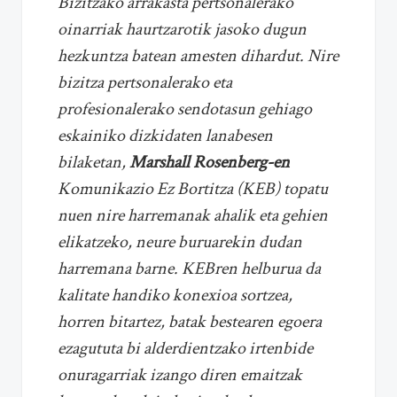
Bizitzako arrakasta pertsonalerako
oinarriak haurtzarotik jasoko dugun
hezkuntza batean amesten dihardut. Nire
bizitza pertsonalerako eta
profesionalerako sendotasun gehiago
eskainiko dizkidaten lanabesen
bilaketan,
Marshall Rosenberg-en
Komunikazio Ez Bortitza (KEB) topatu
nuen nire harremanak ahalik eta gehien
elikatzeko, neure buruarekin dudan
harremana barne. KEBren helburua da
kalitate handiko konexioa sortzea,
horren bitartez, batak bestearen egoera
ezagututa bi alderdientzako irtenbide
onuragarriak izango diren emaitzak