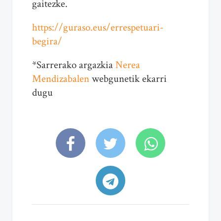
gaitezke.
https://guraso.eus/errespetuari-
begira/
*Sarrerako argazkia
Nerea
Mendizabalen
webgunetik ekarri
dugu