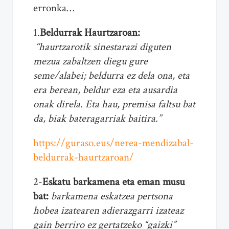
erronka…
1.
Beldurrak Haurtzaroan:
“haurtzarotik sinestarazi diguten
mezua zabaltzen diegu gure
seme/alabei; beldurra ez dela ona, eta
era berean, beldur eza eta ausardia
onak direla. Eta hau, premisa faltsu bat
da, biak bateragarriak baitira.”
https://guraso.eus/nerea-mendizabal-
beldurrak-haurtzaroan/
2-
Eskatu barkamena eta eman musu
bat:
barkamena eskatzea pertsona
hobea izatearen adierazgarri izateaz
gain berriro ez gertatzeko “gaizki”