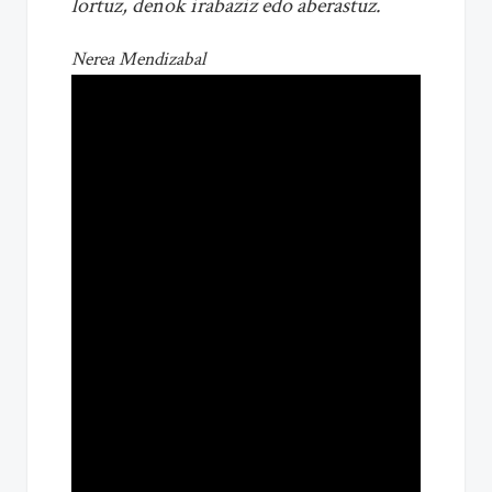
lortuz, denok irabaziz edo aberastuz.
Nerea Mendizabal