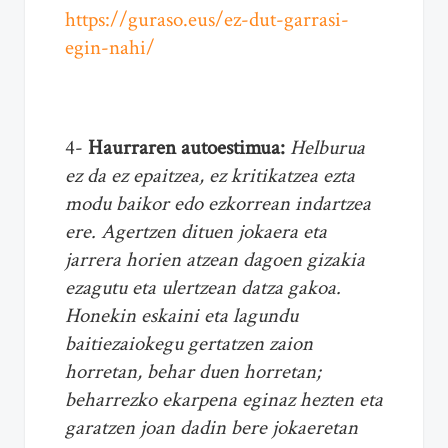
https://guraso.eus/ez-dut-garrasi-
egin-nahi/
4-
Haurraren autoestimua:
Helburua
ez da ez epaitzea, ez kritikatzea ezta
modu baikor edo ezkorrean indartzea
ere. Agertzen dituen jokaera eta
jarrera horien atzean dagoen gizakia
ezagutu eta ulertzean datza gakoa.
Honekin eskaini eta lagundu
baitiezaiokegu gertatzen zaion
horretan, behar duen horretan;
beharrezko ekarpena eginaz hezten eta
garatzen joan dadin bere jokaeretan