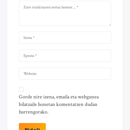
Gorde nire izena, emaila eta webgunea
bilatzaile honetan komentatzen dudan
hurrengorako.