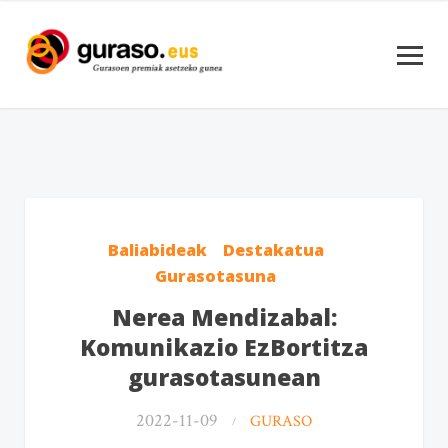
Baliabideak
Destakatua
Gurasotasuna
Nerea Mendizabal:
Komunikazio EzBortitza
gurasotasunean
2022-11-09
GURASO