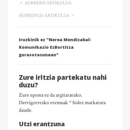
AURREKO ARTIKULUA
HURRENGO ARTIKULUA
Iruzkinik ez "Nerea Mendizabal:
Komunikazio EzBortitza
gurasotasunean"
Zure iritzia partekatu nahi
duzu?
Zure eposta ez da argitaratuko.
Derrigorrezko eremuak * bidez markatuta
daude.
Utzi erantzuna