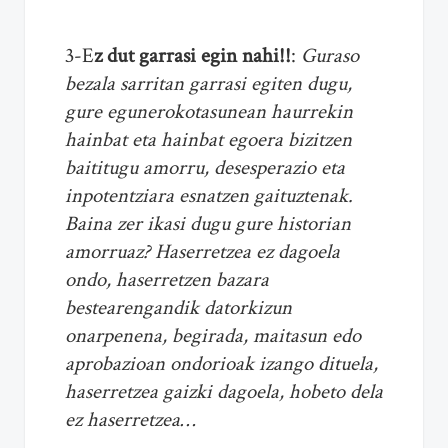
3-E
z dut garrasi egin nahi!!
:
Guraso
bezala sarritan garrasi egiten dugu,
gure egunerokotasunean haurrekin
hainbat eta hainbat egoera bizitzen
baititugu amorru, desesperazio eta
inpotentziara esnatzen gaituztenak.
Baina zer ikasi dugu gure historian
amorruaz? Haserretzea ez dagoela
ondo, haserretzen bazara
bestearengandik datorkizun
onarpenena, begirada, maitasun edo
aprobazioan ondorioak izango dituela,
haserretzea gaizki dagoela, hobeto dela
ez haserretzea…