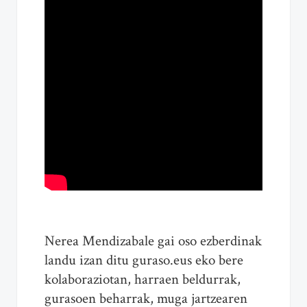
Nerea Mendizabale gai oso ezberdinak
landu izan ditu guraso.eus eko bere
kolaboraziotan, harraen beldurrak,
gurasoen beharrak, muga jartzearen