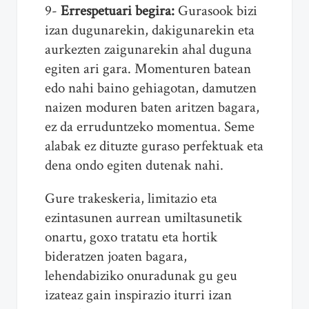
9-
Errespetuari begira:
Gurasook bizi
izan dugunarekin, dakigunarekin eta
aurkezten zaigunarekin ahal duguna
egiten ari gara. Momenturen batean
edo nahi baino gehiagotan, damutzen
naizen moduren baten aritzen bagara,
ez da erruduntzeko momentua. Seme
alabak ez dituzte guraso perfektuak eta
dena ondo egiten dutenak nahi.
Gure trakeskeria, limitazio eta
ezintasunen aurrean umiltasunetik
onartu, goxo tratatu eta hortik
bideratzen joaten bagara,
lehendabiziko onuradunak gu geu
izateaz gain inspirazio iturri izan