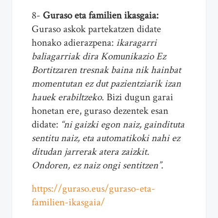
8-
Guraso eta familien ikasgaia:
Guraso askok partekatzen didate
honako adierazpena:
ikaragarri
baliagarriak dira Komunikazio Ez
Bortitzaren tresnak baina nik hainbat
momentutan ez dut pazientziarik izan
hauek erabiltzeko
. Bizi dugun garai
honetan ere, guraso dezentek esan
didate:
“ni gaizki egon naiz, gaindituta
sentitu naiz, eta automatikoki nahi ez
ditudan jarrerak atera zaizkit.
Ondoren, ez naiz ongi sentitzen”
.
https://guraso.eus/guraso-eta-
familien-ikasgaia/