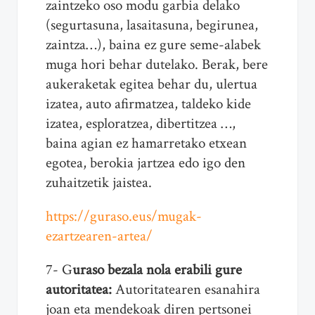
zaintzeko oso modu garbia delako
(segurtasuna, lasaitasuna, begirunea,
zaintza…), baina ez gure seme-alabek
muga hori behar dutelako. Berak, bere
aukeraketak egitea behar du, ulertua
izatea, auto afirmatzea, taldeko kide
izatea, esploratzea, dibertitzea …,
baina agian ez hamarretako etxean
egotea, berokia jartzea edo igo den
zuhaitzetik jaistea.
https://guraso.eus/mugak-
ezartzearen-artea/
7- G
uraso bezala nola erabili gure
autoritatea:
Autoritatearen esanahira
joan eta mendekoak diren pertsonei