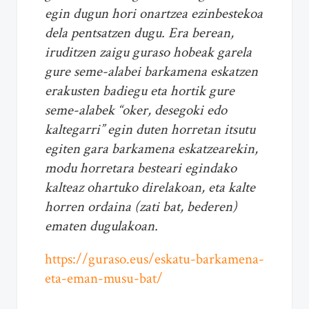
egin dugun hori onartzea ezinbestekoa
dela pentsatzen dugu. Era berean,
iruditzen zaigu guraso hobeak garela
gure seme-alabei barkamena eskatzen
erakusten badiegu eta hortik gure
seme-alabek “oker, desegoki edo
kaltegarri” egin duten horretan itsutu
egiten gara barkamena eskatzearekin,
modu horretara besteari egindako
kalteaz ohartuko direlakoan, eta kalte
horren ordaina (zati bat, bederen)
ematen dugulakoan.
https://guraso.eus/eskatu-barkamena-
eta-eman-musu-bat/