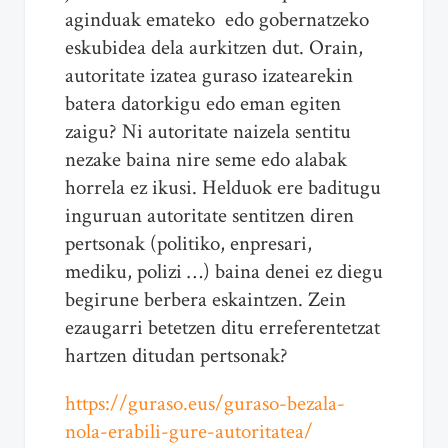
aginduak emateko edo gobernatzeko
eskubidea dela aurkitzen dut. Orain,
autoritate izatea guraso izatearekin
batera datorkigu edo eman egiten
zaigu? Ni autoritate naizela sentitu
nezake baina nire seme edo alabak
horrela ez ikusi. Helduok ere baditugu
inguruan autoritate sentitzen diren
pertsonak (politiko, enpresari,
mediku, polizi …) baina denei ez diegu
begirune berbera eskaintzen. Zein
ezaugarri betetzen ditu erreferentetzat
hartzen ditudan pertsonak?
https://guraso.eus/guraso-bezala-
nola-erabili-gure-autoritatea/