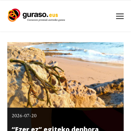
2026-07-20
“Ezer ez” egiteko denbora