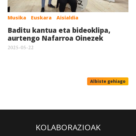
Musika
Euskara
Aisialdia
Baditu kantua eta bideoklipa,
aurtengo Nafarroa Oinezek
2025-05-22
Albiste gehiago
KOLABORAZIOAK