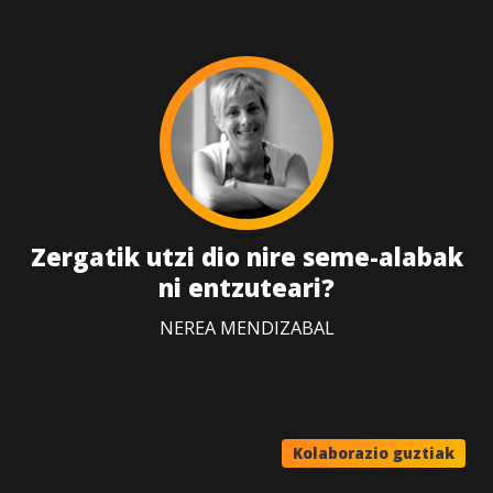
Zergatik utzi dio nire seme-alabak
ni entzuteari?
NEREA MENDIZABAL
Kolaborazio guztiak