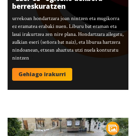
berreskuratzen
urrekoan hondartzara joan nintzen eta mugikorra
ez eramatea erabaki nuen. Liburu bat eraman eta
lasai irakurtzea zen nire plana. Hondartzara ailegatu,
aulkian eseri (señora bat naiz), eta liburua hartzera
nindoanean, etxean ahaztuta utzi nuela konturatu
nintzen