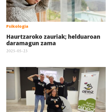
Psikologia
Haurtzaroko zauriak; helduaroan
daramagun zama
2025-05-23