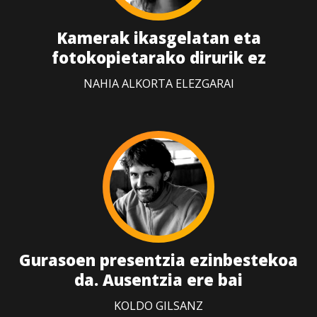
Kamerak ikasgelatan eta
fotokopietarako dirurik ez
NAHIA ALKORTA ELEZGARAI
Gurasoen presentzia ezinbestekoa
da. Ausentzia ere bai
KOLDO GILSANZ