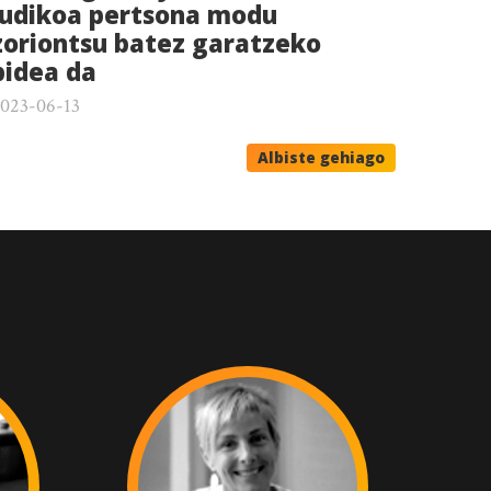
ludikoa pertsona modu
zoriontsu batez garatzeko
bidea da
023-06-13
Albiste gehiago