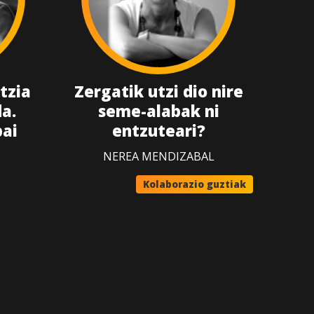
tzia
Zergatik utzi dio nire
a.
seme-alabak ni
bai
entzuteari?
NEREA MENDIZABAL
Kolaborazio guztiak