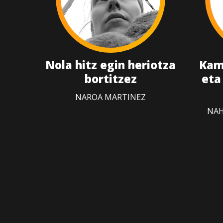
Nola hitz egin heriotza
Kam
bortitzez
eta
NAROA MARTINEZ
NAH