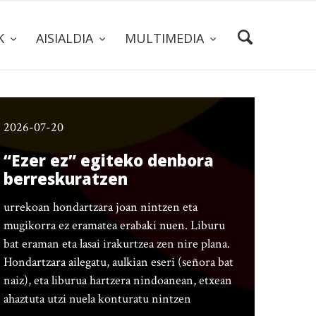
AK
AISIALDIA
MULTIMEDIA
2026-07-20
“Ezer ez” egiteko denbora
berreskuratzen
urrekoan hondartzara joan nintzen eta
mugikorra ez eramatea erabaki nuen. Liburu
bat eraman eta lasai irakurtzea zen nire plana.
Hondartzara ailegatu, aulkian eseri (señora bat
naiz), eta liburua hartzera nindoanean, etxean
ahaztuta utzi nuela konturatu nintzen