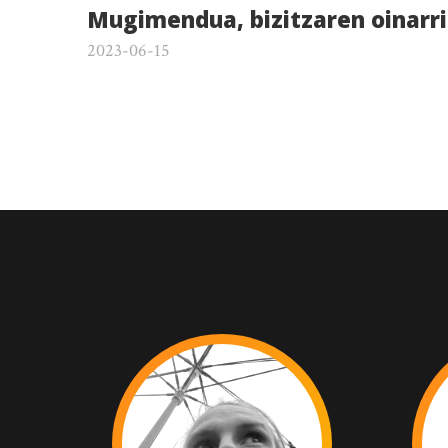
Mugimendua, bizitzaren oinarri
2023-06-15