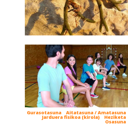
Gurasotasuna
Aitatasuna / Amatasuna
Jarduera fisikoa (kirola)
Heziketa
Osasuna