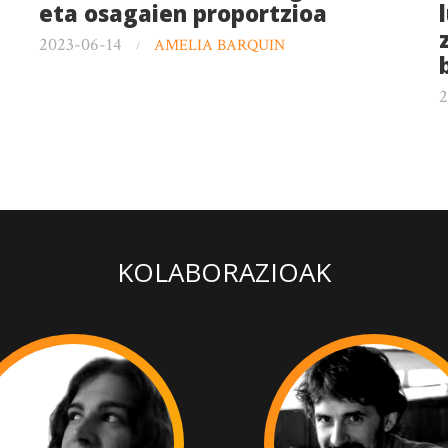
eta osagaien proportzioa
2023-06-14
AMELIA BARQUIN
2
KOLABORAZIOAK