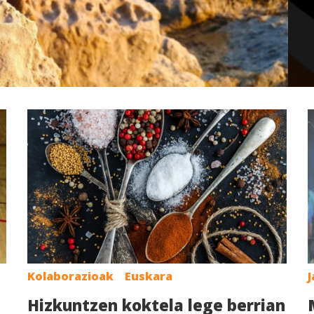
Kolaborazioak
Euskara
J
Hizkuntzen koktela lege berrian