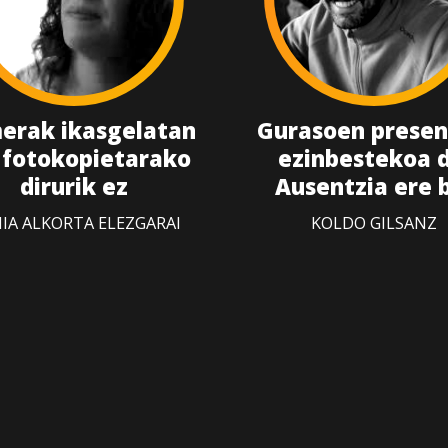
erak ikasgelatan
Gurasoen presen
 fotokopietarako
ezinbestekoa d
dirurik ez
Ausentzia ere 
IA ALKORTA ELEZGARAI
KOLDO GILSANZ