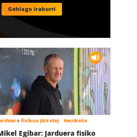
arduera fisikoa (kirola)
Heziketa
Mikel Egibar: Jarduera fisiko