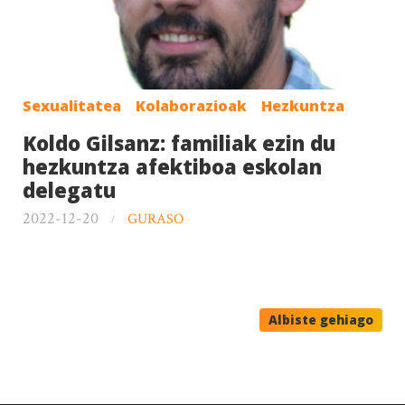
Sexualitatea
Kolaborazioak
Hezkuntza
Koldo Gilsanz: familiak ezin du
hezkuntza afektiboa eskolan
delegatu
2022-12-20
GURASO
Albiste gehiago