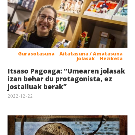
Gurasotasuna
Aitatasuna / Amatasuna
Jolasak
Heziketa
Itsaso Pagoaga: “Umearen jolasak
izan behar du protagonista, ez
jostailuak berak”
2022-12-22