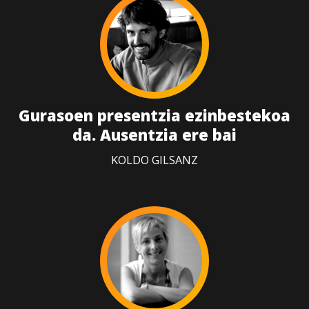
Gurasoen presentzia ezinbestekoa
da. Ausentzia ere bai
KOLDO GILSANZ