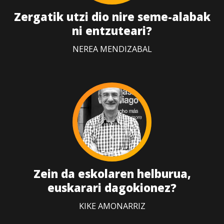
Zergatik utzi dio nire seme-alabak
ni entzuteari?
NEREA MENDIZABAL
Zein da eskolaren helburua,
euskarari dagokionez?
KIKE AMONARRIZ