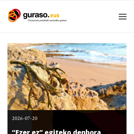
2026-07-20
“Ezer ez” egiteko denbora