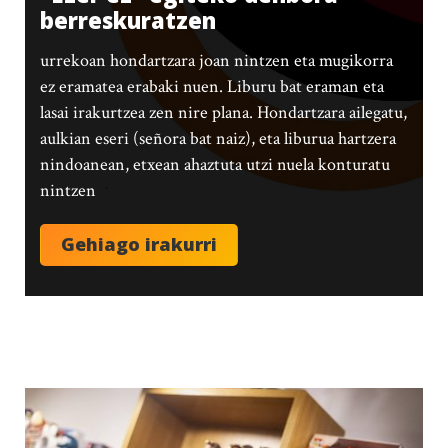
berreskuratzen
urrekoan hondartzara joan nintzen eta mugikorra
ez eramatea erabaki nuen. Liburu bat eraman eta
lasai irakurtzea zen nire plana. Hondartzara ailegatu,
aulkian eseri (señora bat naiz), eta liburua hartzera
nindoanean, etxean ahaztuta utzi nuela konturatu
nintzen