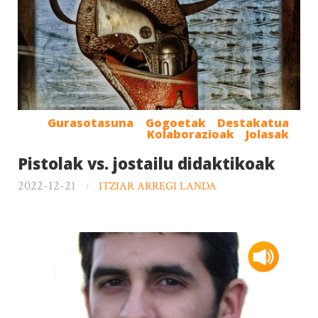
Gurasotasuna
Gogoetak
Destakatua
Kolaborazioak
Jolasak
Pistolak vs. jostailu didaktikoak
2022-12-21
ITZIAR ARREGI LANDA