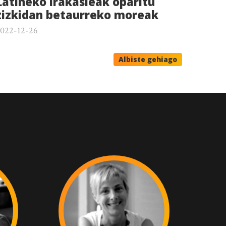
Latineko irakasleak oparitu
zizkidan betaurreko moreak
022-12-26
Albiste gehiago