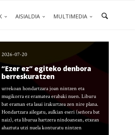
AK
AISIALDIA
MULTIMEDIA
2026-07-20
“Ezer ez” egiteko denbora
berreskuratzen
urrekoan hondartzara joan nintzen eta
mugikorra ez eramatea erabaki nuen. Liburu
bat eraman eta lasai irakurtzea zen nire plana.
Hondartzara ailegatu, aulkian eseri (señora bat
naiz), eta liburua hartzera nindoanean, etxean
ahaztuta utzi nuela konturatu nintzen