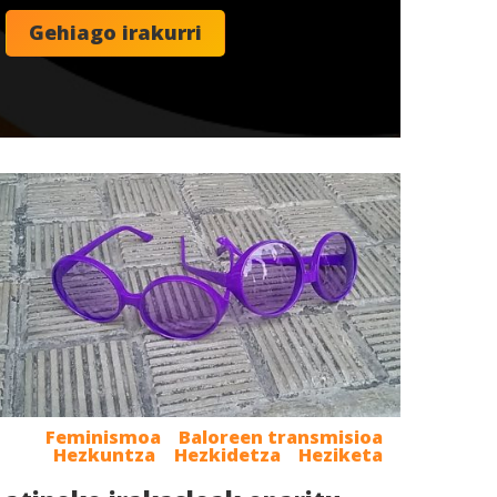
Feminismoa
Baloreen transmisioa
Hezkuntza
Hezkidetza
Heziketa