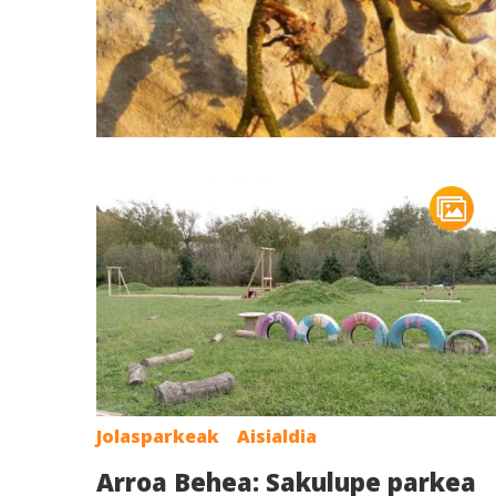
Jolasparkeak
Aisialdia
Arroa Behea: Sakulupe parkea