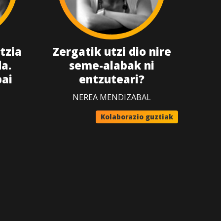
tzia
Zergatik utzi dio nire
a.
seme-alabak ni
bai
entzuteari?
NEREA MENDIZABAL
Kolaborazio guztiak