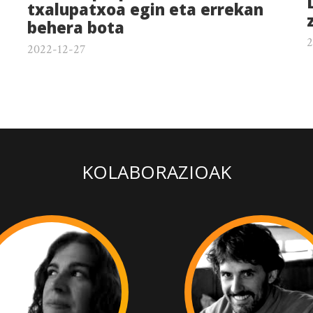
txalupatxoa egin eta errekan
behera bota
2
2022-12-27
KOLABORAZIOAK