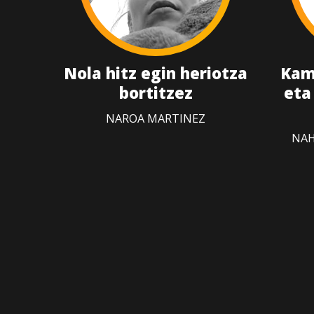
Nola hitz egin heriotza
Kam
bortitzez
eta
NAROA MARTINEZ
NAH