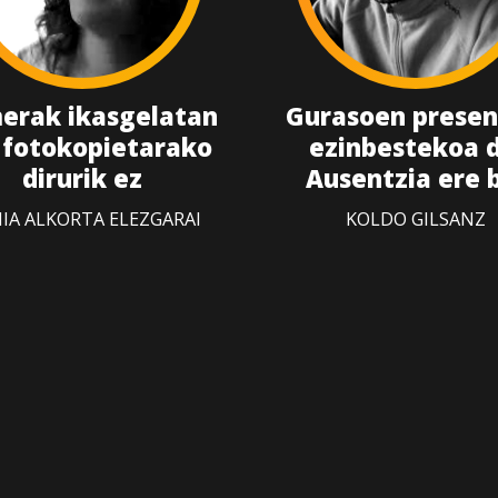
erak ikasgelatan
Gurasoen presen
 fotokopietarako
ezinbestekoa d
dirurik ez
Ausentzia ere 
IA ALKORTA ELEZGARAI
KOLDO GILSANZ