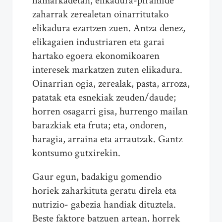
hamarkadetan, elikadura-piramide
zaharrak zerealetan oinarritutako
elikadura ezartzen zuen. Antza denez,
elikagaien industriaren eta garai
hartako egoera ekonomikoaren
interesek markatzen zuten elikadura.
Oinarrian ogia, zerealak, pasta, arroza,
patatak eta esnekiak zeuden/daude;
horren osagarri gisa, hurrengo mailan
barazkiak eta fruta; eta, ondoren,
haragia, arraina eta arrautzak. Gantz
kontsumo gutxirekin.
Gaur egun, badakigu gomendio
horiek zaharkituta geratu direla eta
nutrizio- gabezia handiak dituztela.
Beste faktore batzuen artean, horrek