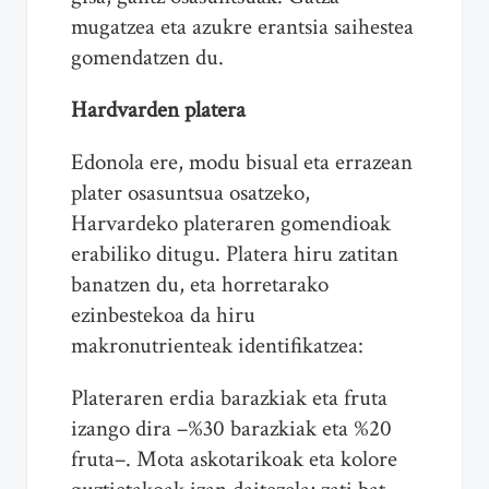
mugatzea eta azukre erantsia saihestea
gomendatzen du.
Hardvarden platera
Edonola ere, modu bisual eta errazean
plater osasuntsua osatzeko,
Harvardeko plateraren gomendioak
erabiliko ditugu. Platera hiru zatitan
banatzen du, eta horretarako
ezinbestekoa da hiru
makronutrienteak identifikatzea:
Plateraren erdia barazkiak eta fruta
izango dira –%30 barazkiak eta %20
fruta–. Mota askotarikoak eta kolore