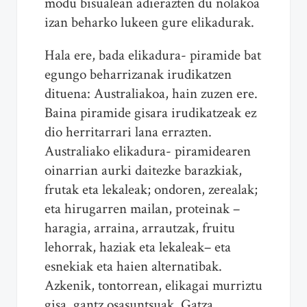
modu bisualean adierazten du nolakoa
izan beharko lukeen gure elikadurak.
Hala ere, bada elikadura- piramide bat
egungo beharrizanak irudikatzen
dituena: Australiakoa, hain zuzen ere.
Baina piramide gisara irudikatzeak ez
dio herritarrari lana errazten.
Australiako elikadura- piramidearen
oinarrian aurki daitezke barazkiak,
frutak eta lekaleak; ondoren, zerealak;
eta hirugarren mailan, proteinak –
haragia, arraina, arrautzak, fruitu
lehorrak, haziak eta lekaleak– eta
esnekiak eta haien alternatibak.
Azkenik, tontorrean, elikagai murriztu
gisa, gantz osasuntsuak. Gatza