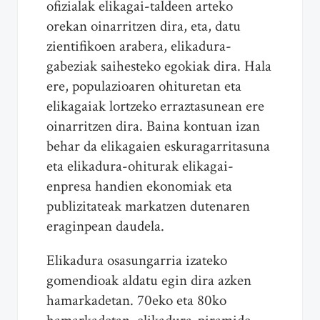
ofizialak elikagai-taldeen arteko
orekan oinarritzen dira, eta, datu
zientifikoen arabera, elikadura-
gabeziak saihesteko egokiak dira. Hala
ere, populazioaren ohituretan eta
elikagaiak lortzeko erraztasunean ere
oinarritzen dira. Baina kontuan izan
behar da elikagaien eskuragarritasuna
eta elikadura-ohiturak elikagai-
enpresa handien ekonomiak eta
publizitateak markatzen dutenaren
eraginpean daudela.
Elikadura osasungarria izateko
gomendioak aldatu egin dira azken
hamarkadetan. 70eko eta 80ko