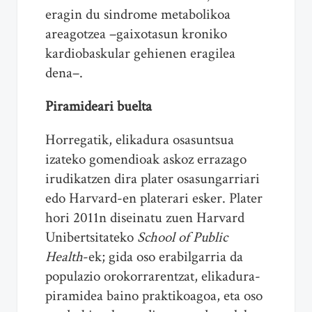
eragin du sindrome metabolikoa
areagotzea –gaixotasun kroniko
kardiobaskular gehienen eragilea
dena–.
Piramideari buelta
Horregatik, elikadura osasuntsua
izateko gomendioak askoz errazago
irudikatzen dira plater osasungarriari
edo Harvard-en platerari esker. Plater
hori 2011n diseinatu zuen Harvard
Unibertsitateko
School of Public
Health
-ek; gida oso erabilgarria da
populazio orokorrarentzat, elikadura-
piramidea baino praktikoagoa, eta oso