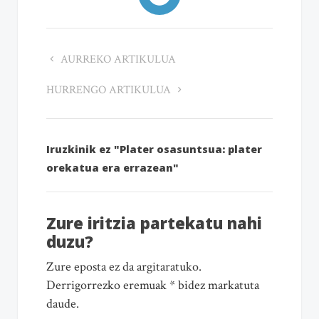
AURREKO ARTIKULUA
HURRENGO ARTIKULUA
Iruzkinik ez "Plater osasuntsua: plater
orekatua era errazean"
Zure iritzia partekatu nahi
duzu?
Zure eposta ez da argitaratuko.
Derrigorrezko eremuak * bidez markatuta
daude.