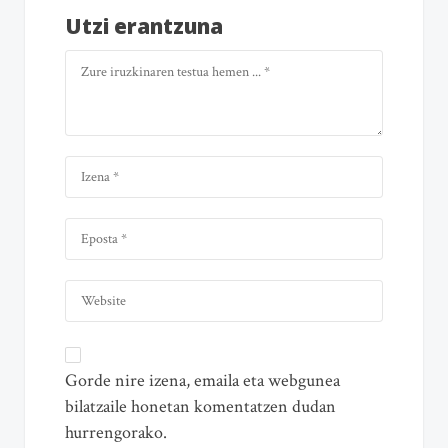
Utzi erantzuna
Gorde nire izena, emaila eta webgunea
bilatzaile honetan komentatzen dudan
hurrengorako.