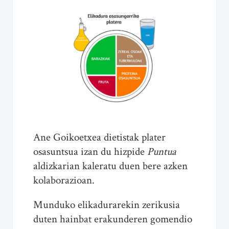
Ane Goikoetxea dietistak plater
osasuntsua izan du hizpide
Puntua
aldizkarian kaleratu duen bere azken
kolaborazioan.
Munduko elikadurarekin zerikusia
duten hainbat erakunderen gomendio