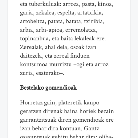
eta tuberkuluak: arroza, pasta, kinoa,
garia, zekalea, espelta, artatxikia,
artobeltza, patata, batata, txiribia,
arbia, arbi-apioa, erremolatxa,
topinanbua, eta baita lekaleak ere.
Zerealak, ahal dela, osoak izan
daitezela, eta zereal finduen
kontsumoa murriztu –ogi eta arroz
zuria, esaterako–.
Bestelako gomendioak
Horretaz gain, plateretik kanpo
geratzen direnak baina horiek bezain
garrantzitsuak diren gomendioak ere
izan behar dira kontuan. Gantz
osasuntsuak gehitu behar dira: oliba-