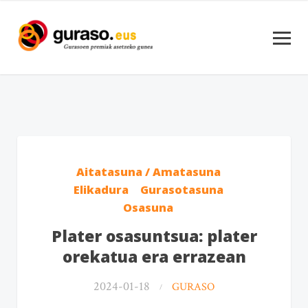
Aitatasuna / Amatasuna
Elikadura
Gurasotasuna
Osasuna
Plater osasuntsua: plater
orekatua era errazean
2024-01-18
GURASO