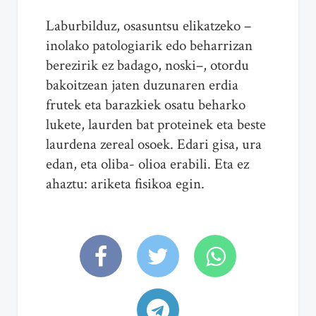
Laburbilduz, osasuntsu elikatzeko –
inolako patologiarik edo beharrizan
berezirik ez badago, noski–, otordu
bakoitzean jaten duzunaren erdia
frutek eta barazkiek osatu beharko
lukete, laurden bat proteinek eta beste
laurdena zereal osoek. Edari gisa, ura
edan, eta oliba- olioa erabili. Eta ez
ahaztu: ariketa fisikoa egin.