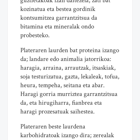
guztietakoak izan daitezela; zati bat
kozinatua eta bestea gordinik
kontsumitzea garrantzitsua da
bitamina eta mineralak ondo
probesteko.
Plateraren laurden bat proteina izango
da; landare edo animalia jatorrikoa:
haragia, arraina, arrautzak, itsaskiak,
soja testurizatua, gazta, lekaleak, tofua,
heura, tempeha, seitana eta abar.
Haragi gorria murriztea garrantzitsua
da, eta hirugiharra, fianbrea eta
haragi prozesatuak saihestea.
Plateraren beste laurdena
karbohidratoak izango dira; zerealak