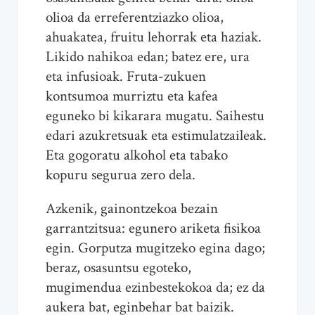
olioa da erreferentziazko olioa,
ahuakatea, fruitu lehorrak eta haziak.
Likido nahikoa edan; batez ere, ura
eta infusioak. Fruta-zukuen
kontsumoa murriztu eta kafea
eguneko bi kikarara mugatu. Saihestu
edari azukretsuak eta estimulatzaileak.
Eta gogoratu alkohol eta tabako
kopuru segurua zero dela.
Azkenik, gainontzekoa bezain
garrantzitsua: egunero ariketa fisikoa
egin. Gorputza mugitzeko egina dago;
beraz, osasuntsu egoteko,
mugimendua ezinbestekokoa da; ez da
aukera bat, eginbehar bat baizik.