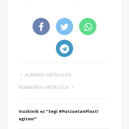
AURREKO ARTIKULUA
HURRENGO ARTIKULUA
Iruzkinik ez "Segi #PutzuetanPlast!
egiten!"