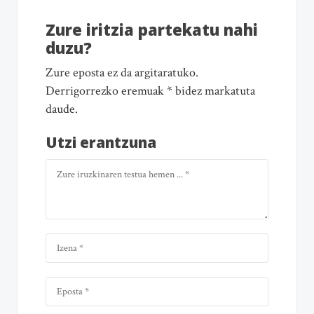
Zure iritzia partekatu nahi
duzu?
Zure eposta ez da argitaratuko.
Derrigorrezko eremuak * bidez markatuta
daude.
Utzi erantzuna