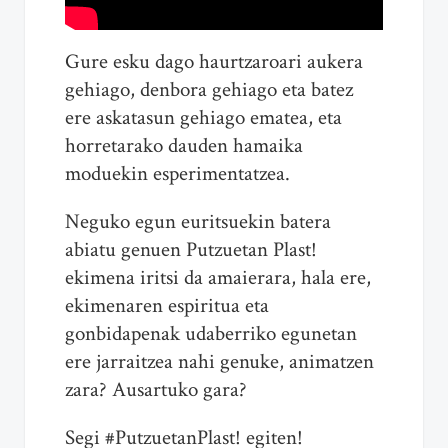
Gure esku dago haurtzaroari aukera
gehiago, denbora gehiago eta batez
ere askatasun gehiago ematea, eta
horretarako dauden hamaika
moduekin esperimentatzea.
Neguko egun euritsuekin batera
abiatu genuen Putzuetan Plast!
ekimena iritsi da amaierara, hala ere,
ekimenaren espiritua eta
gonbidapenak udaberriko egunetan
ere jarraitzea nahi genuke, animatzen
zara? Ausartuko gara?
Segi #PutzuetanPlast! egiten!