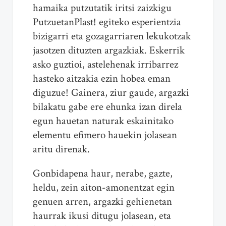
hamaika putzutatik iritsi zaizkigu
PutzuetanPlast! egiteko esperientzia
bizigarri eta gozagarriaren lekukotzak
jasotzen dituzten argazkiak. Eskerrik
asko guztioi, astelehenak irribarrez
hasteko aitzakia ezin hobea eman
diguzue! Gainera, ziur gaude, argazki
bilakatu gabe ere ehunka izan direla
egun hauetan naturak eskainitako
elementu efimero hauekin jolasean
aritu direnak.
Gonbidapena haur, nerabe, gazte,
heldu, zein aiton-amonentzat egin
genuen arren, argazki gehienetan
haurrak ikusi ditugu jolasean, eta