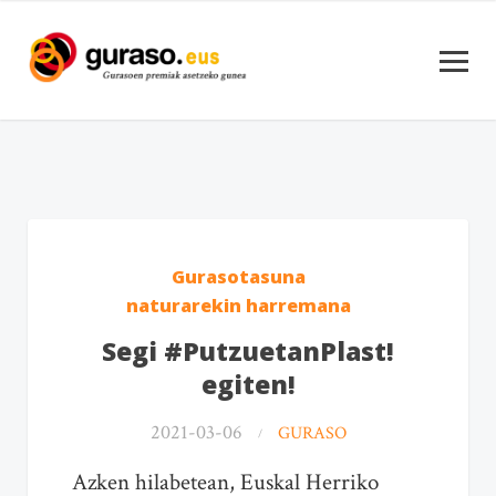
Gurasotasuna
naturarekin harremana
Segi #PutzuetanPlast!
egiten!
2021-03-06
GURASO
Azken hilabetean, Euskal Herriko