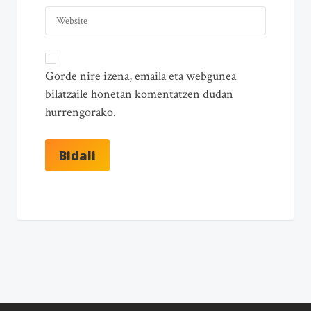
Gorde nire izena, emaila eta webgunea
bilatzaile honetan komentatzen dudan
hurrengorako.