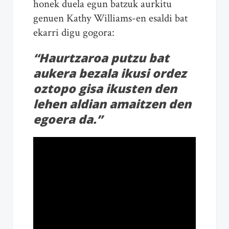
honek duela egun batzuk aurkitu
genuen Kathy Williams-en esaldi bat
ekarri digu gogora:
“Haurtzaroa putzu bat
aukera bezala ikusi ordez
oztopo gisa ikusten den
lehen aldian amaitzen den
egoera da.”