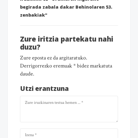
begirada zabala dakar Behinolaren 53.
zenbakiak"
Zure iritzia partekatu nahi
duzu?
Zure eposta ez da argitaratuko.
Derrigorrezko eremuak * bidez markatuta
daude.
Utzi erantzuna