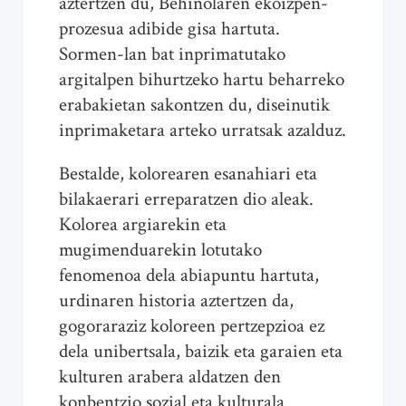
aztertzen du, Behinolaren ekoizpen-
prozesua adibide gisa hartuta.
Sormen-lan bat inprimatutako
argitalpen bihurtzeko hartu beharreko
erabakietan sakontzen du, diseinutik
inprimaketara arteko urratsak azalduz.
Bestalde, kolorearen esanahiari eta
bilakaerari erreparatzen dio aleak.
Kolorea argiarekin eta
mugimenduarekin lotutako
fenomenoa dela abiapuntu hartuta,
urdinaren historia aztertzen da,
gogoraraziz koloreen pertzepzioa ez
dela unibertsala, baizik eta garaien eta
kulturen arabera aldatzen den
konbentzio sozial eta kulturala.