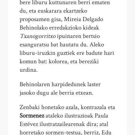
bere liburu kuttunaren berri ematen
du, eta euskarara ekartzeko
proposamen gisa, Mireia Delgado
Behinolako erredakzioko kideak
Txanogorritxo
ipuinaren bertsio
esanguratsu bat hautatu du. Aleko
liburu-iruzkin guztiek ere badute hari
komun bat: kolorea, eta bereziki
urdina.
Behinolaren harpidedunek laster
jasoko dugu ale berria etxean.
Zenbaki honetako azala, kontrazala eta
Sormenez
ataleko ilustrazioak Paula
Estévez ilustratzailearenak dira; atal
horretako sormen-testua, berriz, Edu