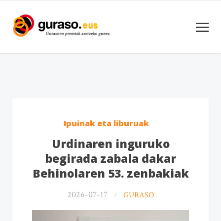
Ipuinak eta liburuak
Urdinaren inguruko
begirada zabala dakar
Behinolaren 53. zenbakiak
2026-07-17
GURASO