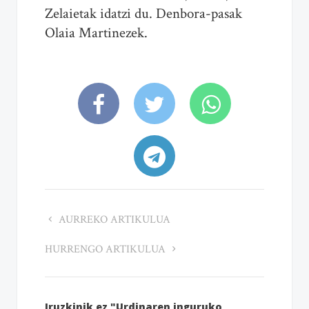
Zelaietak idatzi du. Denbora-pasak
Olaia Martinezek.
AURREKO ARTIKULUA
HURRENGO ARTIKULUA
Iruzkinik ez "Urdinaren inguruko