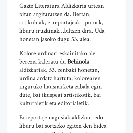
Gazte Literatura Aldizkaria urtean
bitan argitaratzen da. Bertan,
artikuluak, erreportajeak, ipuinak,
liburu iruzkinak…biltzen dira. Uda
honetan jasoko dugu 53. alea.
Kolore urdinari eskainitako ale
berezia kaleratu du
Behinola
aldizkariak. 53. zenbaki honetan,
urdina ardatz hartuta, kolorearen
inguruko hausnarketa zabala egin
dute, bai ikuspegi artistikotik, bai
kulturaletik eta editorialetik.
Erreportaje nagusiak aldizkari edo
liburu bat sortzeko egiten den bidea