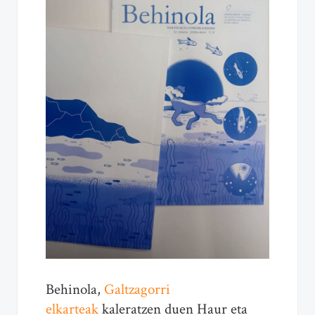
Behinola,
Galtzagorri
elkarteak
kaleratzen duen Haur eta