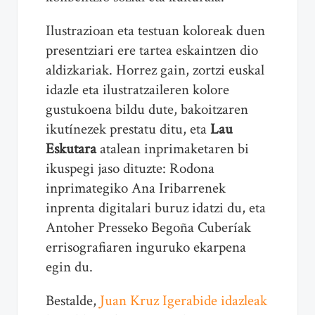
Ilustrazioan eta testuan koloreak duen
presentziari ere tartea eskaintzen dio
aldizkariak. Horrez gain, zortzi euskal
idazle eta ilustratzaileren kolore
gustukoena bildu dute, bakoitzaren
ikutínezek prestatu ditu, eta
Lau
Eskutara
atalean inprimaketaren bi
ikuspegi jaso dituzte: Rodona
inprimategiko Ana Iribarrenek
inprenta digitalari buruz idatzi du, eta
Antoher Presseko Begoña Cuberíak
errisografiaren inguruko ekarpena
egin du.
Bestalde,
Juan Kruz Igerabide idazleak