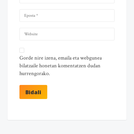
Gorde nire izena, emaila eta webgunea
bilatzaile honetan komentatzen dudan
hurrengorako.