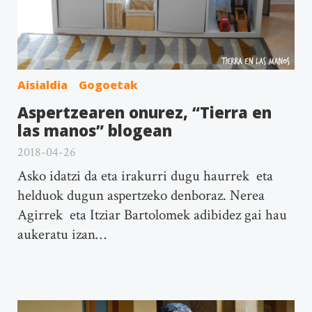
Aisialdia
Gogoetak
Aspertzearen onurez, “Tierra en
las manos” blogean
2018-04-26
Asko idatzi da eta irakurri dugu haurrek eta
helduok dugun aspertzeko denboraz. Nerea
Agirrek eta Itziar Bartolomek adibidez gai hau
aukeratu izan…