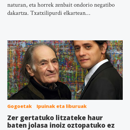
naturan, eta horrek zenbait ondorio negatibo
dakartza. Txatxilipurdi elkartean…
Gogoetak
Ipuinak eta liburuak
Zer gertatuko litzateke haur
baten jolasa inoiz oztopatuko ez