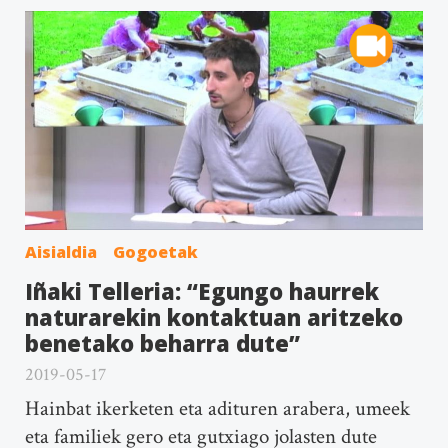
Aisialdia
Gogoetak
Iñaki Telleria: “Egungo haurrek
naturarekin kontaktuan aritzeko
benetako beharra dute”
2019-05-17
Hainbat ikerketen eta adituren arabera, umeek
eta familiek gero eta gutxiago jolasten dute