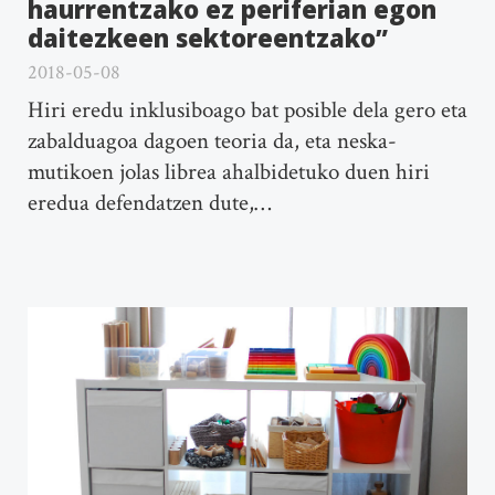
haurrentzako ez periferian egon
daitezkeen sektoreentzako”
2018-05-08
Hiri eredu inklusiboago bat posible dela gero eta
zabalduagoa dagoen teoria da, eta neska-
mutikoen jolas librea ahalbidetuko duen hiri
eredua defendatzen dute,…