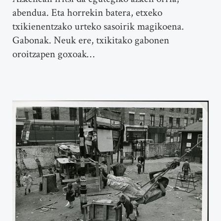
abendua. Eta horrekin batera, etxeko
txikienentzako urteko sasoirik magikoena.
Gabonak. Neuk ere, txikitako gabonen
oroitzapen goxoak…