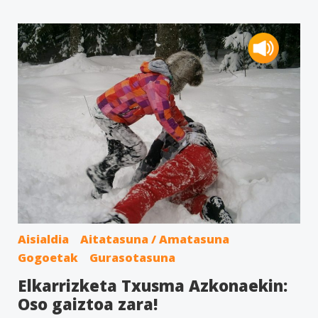
Aisialdia
Aitatasuna / Amatasuna
Gogoetak
Gurasotasuna
Elkarrizketa Txusma Azkonaekin:
Oso gaiztoa zara!