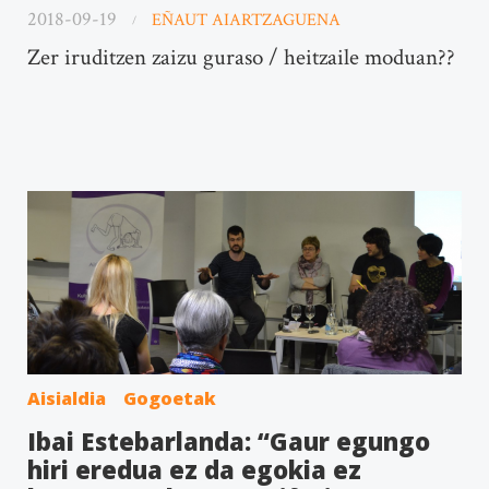
2018-09-19
EÑAUT AIARTZAGUENA
Zer iruditzen zaizu guraso / heitzaile moduan??
Aisialdia
Gogoetak
Ibai Estebarlanda: “Gaur egungo
hiri eredua ez da egokia ez