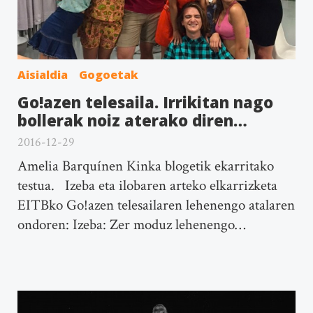
Aisialdia
Gogoetak
Go!azen telesaila. Irrikitan nago
bollerak noiz aterako diren…
2016-12-29
Amelia Barquínen Kinka blogetik ekarritako
testua. Izeba eta ilobaren arteko elkarrizketa
EITBko Go!azen telesailaren lehenengo atalaren
ondoren: Izeba: Zer moduz lehenengo…