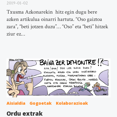
2019-01-02
Txusma Azkonarekin hitz egin dugu bere
azken artikulua oinarri hartuta. “Oso gaiztoa
zara”, “beti jotzen duzu”… “Oso” eta “beti” hitzek
ziur ez…
Aisialdia
Gogoetak
Kolaborazioak
Ordu extrak