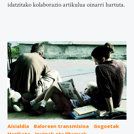
idatzitako kolaborazio artikulua oinarri hartuta.
Aisialdia
Baloreen transmisioa
Gogoetak