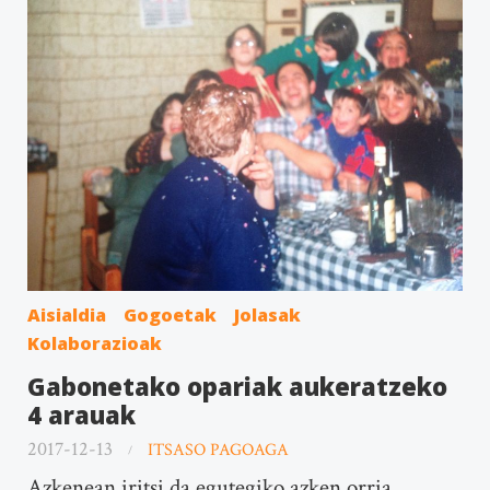
Aisialdia
Gogoetak
Jolasak
Kolaborazioak
Gabonetako opariak aukeratzeko
4 arauak
2017-12-13
ITSASO PAGOAGA
Azkenean iritsi da egutegiko azken orria,