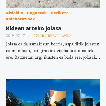
Aisialdia
Gogoetak
Heziketa
Kolaborazioak
Kideen arteko jolasa
2019-07-17
ITZIAR ARREGI LANDA
Jolasa ez da asmakizun berria, aspalditik jolasten
da munduan, bai gizakiek eta baita animaliek
ere. Batzuetan argi ikusten ez bada ere, jolasak…