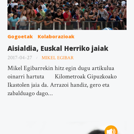
Gogoetak
Kolaborazioak
Aisialdia, Euskal Herriko jaiak
2017-04-27
MIKEL EGIBAR
Mikel Egibarrekin hitz egin dugu artikulua
oinarri hartuta Kilometroak Gipuzkoako
Ikastolen jaia da. Arrazoi handiz, gero eta
zabalduago dago…