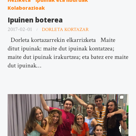
Heziketa
Ipuinak eta liburuak
Kolaborazioak
Ipuinen boterea
2017-02-01
DORLETA KORTAZAR
Dorleta kortazarrekin elkarrizketa Maite
ditut ipuinak: maite dut ipuinak kontatzea;
maite dut ipuinak irakurtzea; eta batez ere maite
dut ipuinak…