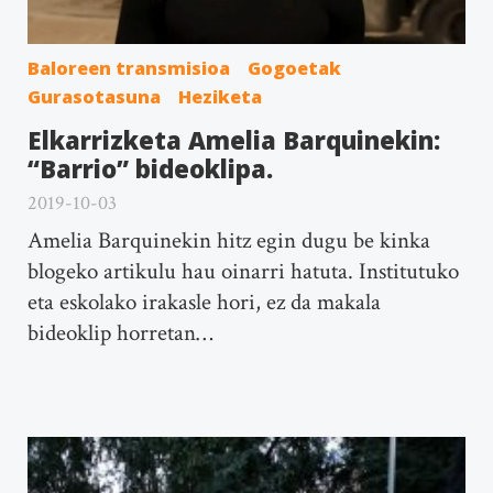
Baloreen transmisioa
Gogoetak
Gurasotasuna
Heziketa
Elkarrizketa Amelia Barquinekin:
“Barrio” bideoklipa.
2019-10-03
Amelia Barquinekin hitz egin dugu be kinka
blogeko artikulu hau oinarri hatuta. Institutuko
eta eskolako irakasle hori, ez da makala
bideoklip horretan…