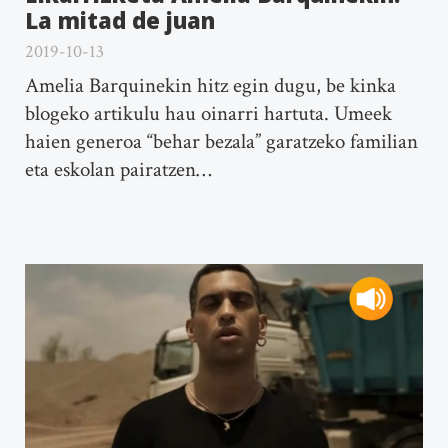
La mitad de juan
2019-10-13
Amelia Barquinekin hitz egin dugu, be kinka
blogeko artikulu hau oinarri hartuta. Umeek
haien generoa “behar bezala” garatzeko familian
eta eskolan pairatzen…