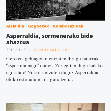
Aisialdia
Gogoetak
Kolaborazioak
Asperraldia, sormenerako bide
ahaztua
2018-01-17
ITZIAR BARTOLOME
Gero eta gehiagotan entzuten ditugu haurrak
“aspertuta nago” esaten. Zer egiten dugu halako
egoratan? Nola erantzuten dugu? Asperraldia,
ohiko estimulu maila gutxitzen…