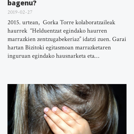
bagenu?
2019-02-27
2015. urtean, Gorka Torre kolaboratzaileak
haurrek “Helduentzat egindako haurren
marrazkien zentzugabekeriaz” idatzi zuen. Garai
hartan Bizitoki egitasmoan marrazketaren
inguruan egindako hausnarketa eta…