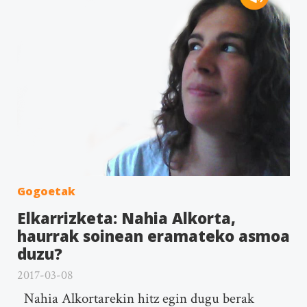
Gogoetak
Elkarrizketa: Nahia Alkorta,
haurrak soinean eramateko asmoa
duzu?
2017-03-08
Nahia Alkortarekin hitz egin dugu berak