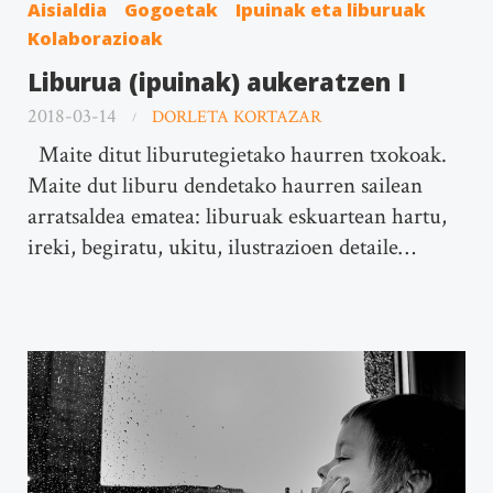
Aisialdia
Gogoetak
Ipuinak eta liburuak
Kolaborazioak
Liburua (ipuinak) aukeratzen I
2018-03-14
DORLETA KORTAZAR
Maite ditut liburutegietako haurren txokoak.
Maite dut liburu dendetako haurren sailean
arratsaldea ematea: liburuak eskuartean hartu,
ireki, begiratu, ukitu, ilustrazioen detaile…