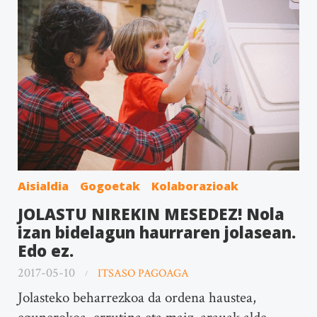
Aisialdia
Gogoetak
Kolaborazioak
JOLASTU NIREKIN MESEDEZ! Nola
izan bidelagun haurraren jolasean.
Edo ez.
2017-05-10
ITSASO PAGOAGA
Jolasteko beharrezkoa da ordena haustea,