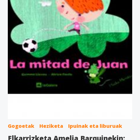
Gogoetak
Heziketa
Ipuinak eta liburuak
Elkarrizketa Amelia Barquinekin: