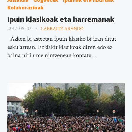
Kolaborazioak
Ipuin klasikoak eta harremanak
2017-05-03
LARRAITZ ARANDO
Azken bi asteetan ipuin klasiko bi izan ditut
esku artean. Ez dakit klasikoak diren edo ez
baina niri ume nintzenean kontatu…