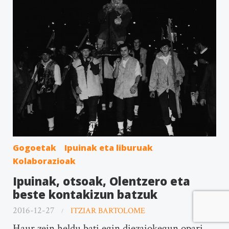
Gogoetak
Ipuinak eta liburuak
Kolaborazioak
Ipuinak, otsoak, Olentzero eta
beste kontakizun batzuk
2016-12-27
ITZIAR BARTOLOME
Haur zein heldu bati egin diezaiokegun opari