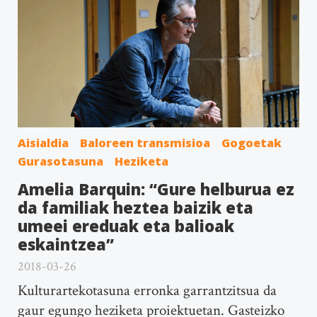
Aisialdia
Baloreen transmisioa
Gogoetak
Gurasotasuna
Heziketa
Amelia Barquin: “Gure helburua ez
da familiak heztea baizik eta
umeei ereduak eta balioak
eskaintzea”
2018-03-26
Kulturartekotasuna erronka garrantzitsua da
gaur egungo heziketa proiektuetan. Gasteizko