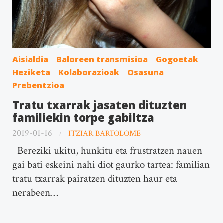
Aisialdia
Baloreen transmisioa
Gogoetak
Heziketa
Kolaborazioak
Osasuna
Prebentzioa
Tratu txarrak jasaten dituzten
familiekin torpe gabiltza
2019-01-16
ITZIAR BARTOLOME
Bereziki ukitu, hunkitu eta frustratzen nauen
gai bati eskeini nahi diot gaurko tartea: familian
tratu txarrak pairatzen dituzten haur eta
nerabeen…