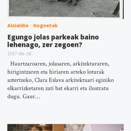
Aisialdia
Gogoetak
Egungo jolas parkeak baino
lehenago, zer zegoen?
2017-06-28
Haurtzaroaren, jolasaren, arkitekturaren,
hirigintzaren eta hiriaren arteko loturak
aztertzeko, Clara Eslava arkitektuari eginiko
elkarrizketaren zati bat ekarri eta ilustratu
dugu. Gaur…