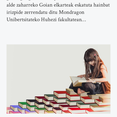
alde zaharreko Goian elkarteak eskatuta hainbat
irizpide zerrendatu ditu Mondragon
Unibertsitateko Huhezi fakultatean…