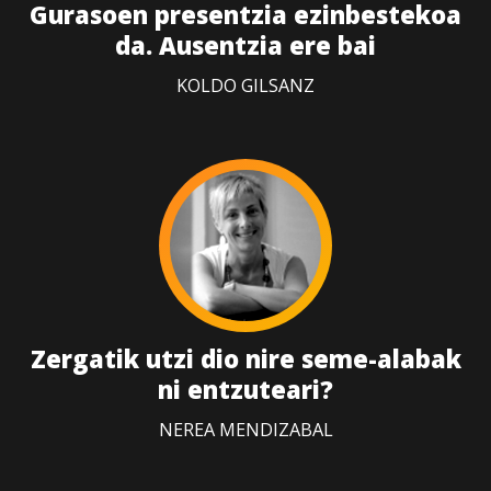
Gurasoen presentzia ezinbestekoa
da. Ausentzia ere bai
KOLDO GILSANZ
Zergatik utzi dio nire seme-alabak
ni entzuteari?
NEREA MENDIZABAL