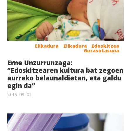
Elikadura
Elikadura
Edoskitzea
Gurasotasuna
Erne Unzurrunzaga:
“Edoskitzearen kultura bat zegoen
aurreko belaunaldietan, eta galdu
egin da”
2015-09-01