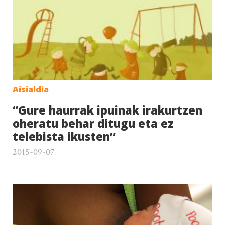
Aisialdia
“Gure haurrak ipuinak irakurtzen
oheratu behar ditugu eta ez
telebista ikusten”
2015-09-07