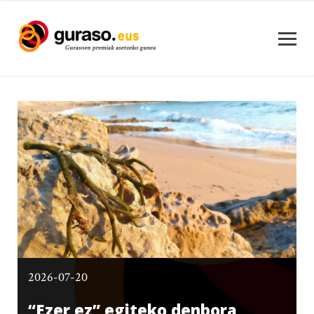
2026-07-20
“Ezer ez” egiteko denbora