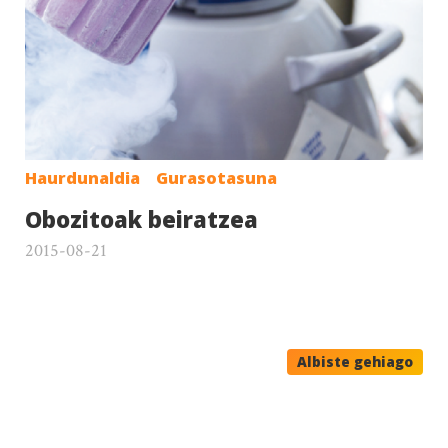
Haurdunaldia
Gurasotasuna
Obozitoak beiratzea
2015-08-21
Albiste gehiago