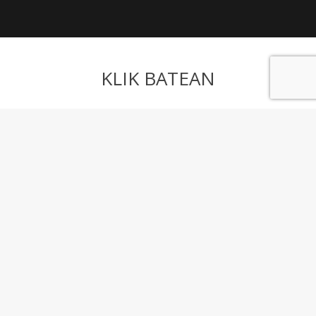
KLIK BATEAN
Harpidetu buletinera