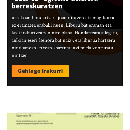
berreskuratzen
urrekoan hondartzara joan nintzen eta mugikorra
ez eramatea erabaki nuen. Liburu bat eraman eta
lasai irakurtzea zen nire plana. Hondartzara ailegatu,
aulkian eseri (señora bat naiz), eta liburua hartzera
nindoanean, etxean ahaztuta utzi nuela konturatu
nintzen