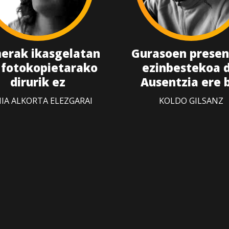
erak ikasgelatan
Gurasoen presen
 fotokopietarako
ezinbestekoa d
dirurik ez
Ausentzia ere 
IA ALKORTA ELEZGARAI
KOLDO GILSANZ