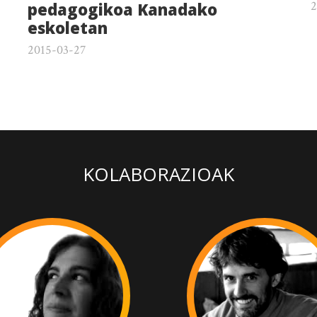
2
pedagogikoa Kanadako
eskoletan
2015-03-27
KOLABORAZIOAK