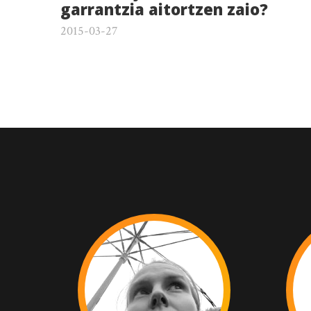
garrantzia aitortzen zaio?
2015-03-27