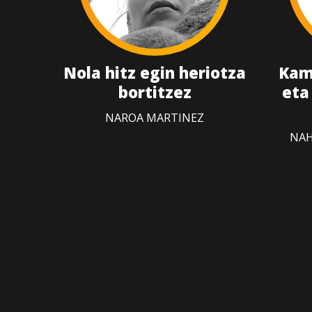
Nola hitz egin heriotza
Kam
bortitzez
eta
NAROA MARTINEZ
NAH