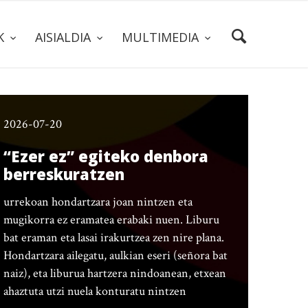
AK
AISIALDIA
MULTIMEDIA
2026-07-20
“Ezer ez” egiteko denbora
berreskuratzen
urrekoan hondartzara joan nintzen eta
mugikorra ez eramatea erabaki nuen. Liburu
bat eraman eta lasai irakurtzea zen nire plana.
Hondartzara ailegatu, aulkian eseri (señora bat
naiz), eta liburua hartzera nindoanean, etxean
ahaztuta utzi nuela konturatu nintzen