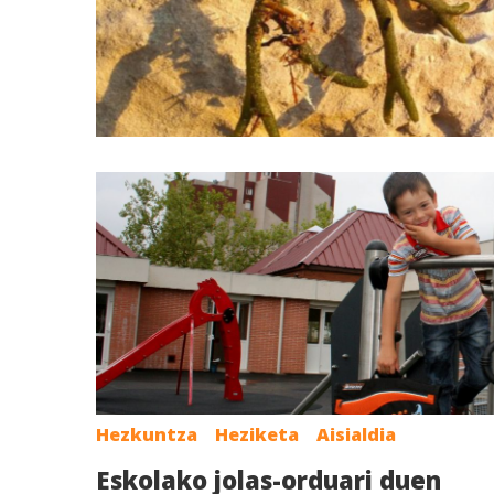
Hezkuntza
Heziketa
Aisialdia
Eskolako jolas-orduari duen