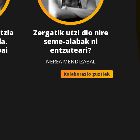
tzia
Zergatik utzi dio nire
a.
seme-alabak ni
bai
entzuteari?
NEREA MENDIZABAL
Kolaborazio guztiak