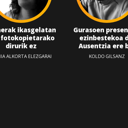
erak ikasgelatan
Gurasoen presen
 fotokopietarako
ezinbestekoa d
dirurik ez
Ausentzia ere 
IA ALKORTA ELEZGARAI
KOLDO GILSANZ