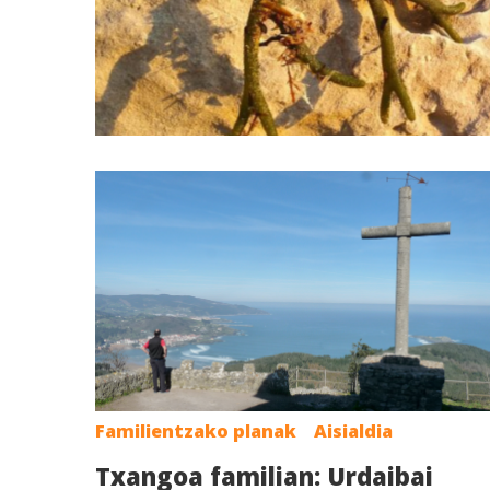
Familientzako planak
Aisialdia
Txangoa familian: Urdaibai