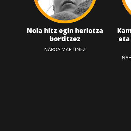
Nola hitz egin heriotza
Kam
bortitzez
eta
NAROA MARTINEZ
NAH