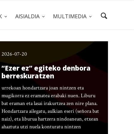
AK
AISIALDIA
MULTIMEDIA
2026-07-20
“Ezer ez” egiteko denbora
berreskuratzen
urrekoan hondartzara joan nintzen eta
mugikorra ez eramatea erabaki nuen. Liburu
bat eraman eta lasai irakurtzea zen nire plana.
Hondartzara ailegatu, aulkian eseri (señora bat
naiz), eta liburua hartzera nindoanean, etxean
ahaztuta utzi nuela konturatu nintzen