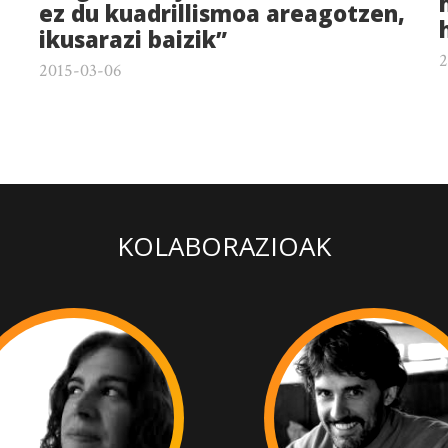
ez du kuadrillismoa areagotzen,
ikusarazi baizik”
2
2015-03-06
KOLABORAZIOAK