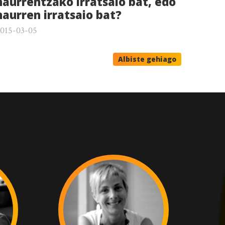
haurrentzako irratsaio bat, edo
haurren irratsaio bat?
015-03-05
Albiste gehiago