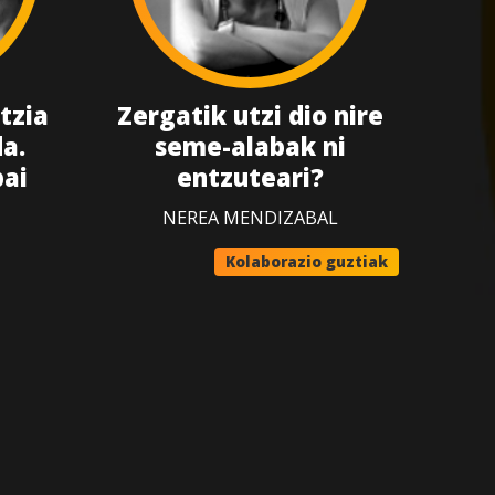
tzia
Zergatik utzi dio nire
a.
seme-alabak ni
bai
entzuteari?
NEREA MENDIZABAL
Kolaborazio guztiak