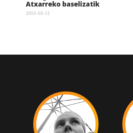
Atxarreko baselizatik
2015-03-12