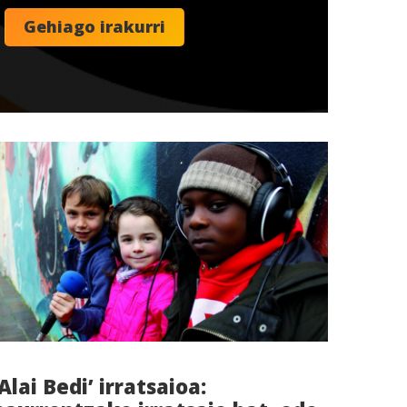
‘Alai Bedi’ irratsaioa: