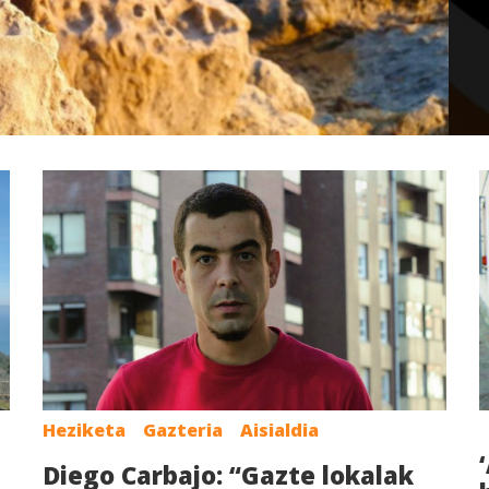
Heziketa
Gazteria
Aisialdia
Diego Carbajo: “Gazte lokalak