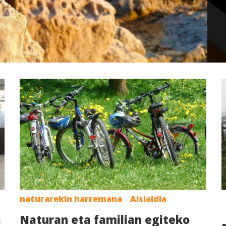
naturarekin harremana
Aisialdia
a
Naturan eta familian egiteko