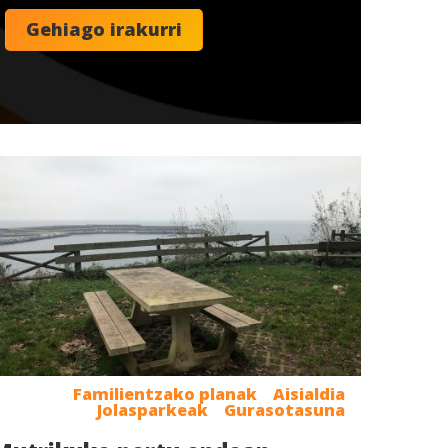
Familientzako planak
Aisialdia
Jolasparkeak
Gurasotasuna