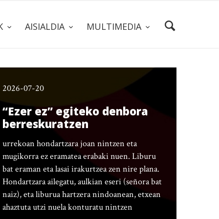
AK
AISIALDIA
MULTIMEDIA
2026-07-20
“Ezer ez” egiteko denbora
berreskuratzen
urrekoan hondartzara joan nintzen eta
mugikorra ez eramatea erabaki nuen. Liburu
bat eraman eta lasai irakurtzea zen nire plana.
Hondartzara ailegatu, aulkian eseri (señora bat
naiz), eta liburua hartzera nindoanean, etxean
ahaztuta utzi nuela konturatu nintzen