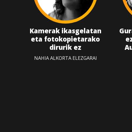
Kamerak ikasgelatan
Gur
eta fotokopietarako
e
dirurik ez
Au
NAHIA ALKORTA ELEZGARAI