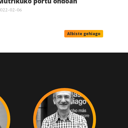
Mutrikuko portu ondoan
022-02-06
Albiste gehiago