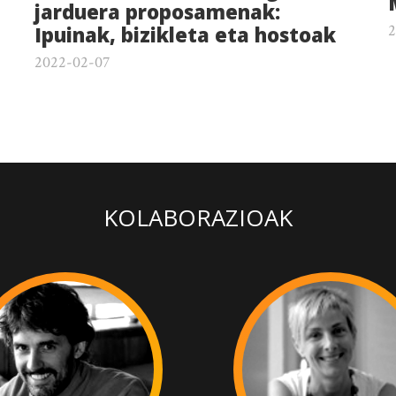
jarduera proposamenak:
2
Ipuinak, bizikleta eta hostoak
2022-02-07
KOLABORAZIOAK