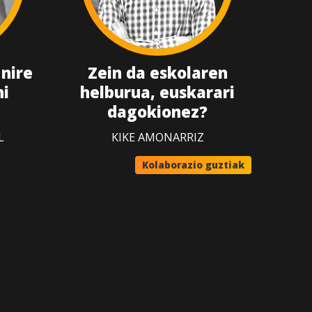
 nire
Zein da eskolaren
ni
helburua, euskarari
dagokionez?
L
KIKE AMONARRIZ
Kolaborazio guztiak