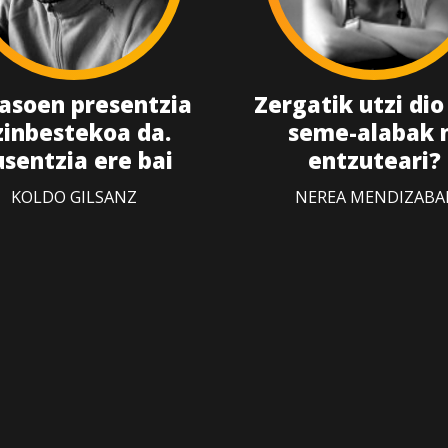
asoen presentzia
Zergatik utzi dio
zinbestekoa da.
seme-alabak 
sentzia ere bai
entzuteari?
KOLDO GILSANZ
NEREA MENDIZABA