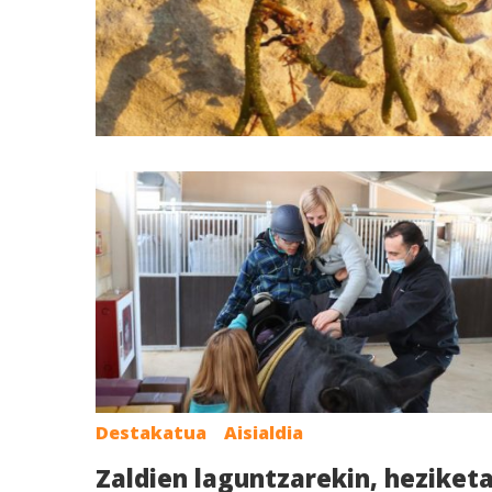
Destakatua
Aisialdia
Zaldien laguntzarekin, heziket