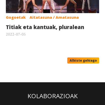
Gogoetak
Aitatasuna / Amatasuna
Titiak eta kantuak, pluralean
2022-07-05
Albiste gehiago
KOLABORAZIOAK