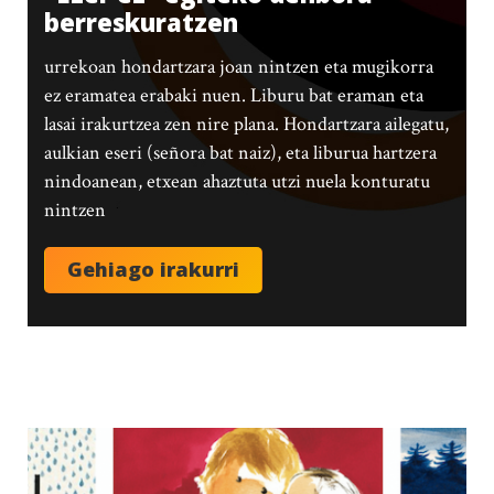
berreskuratzen
urrekoan hondartzara joan nintzen eta mugikorra
ez eramatea erabaki nuen. Liburu bat eraman eta
lasai irakurtzea zen nire plana. Hondartzara ailegatu,
aulkian eseri (señora bat naiz), eta liburua hartzera
nindoanean, etxean ahaztuta utzi nuela konturatu
nintzen