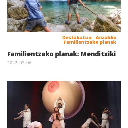
Destakatua
Aisialdia
Familientzako planak
Familientzako planak: Menditxiki
2022-07-06