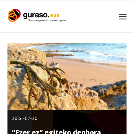
2026-07-20
“Ezer ez” egiteko denbora