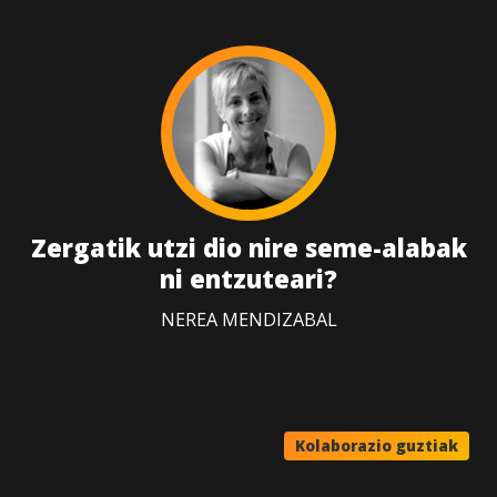
Zergatik utzi dio nire seme-alabak
ni entzuteari?
NEREA MENDIZABAL
Kolaborazio guztiak