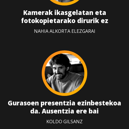
Kamerak ikasgelatan eta
fotokopietarako dirurik ez
NAHIA ALKORTA ELEZGARAI
Gurasoen presentzia ezinbestekoa
da. Ausentzia ere bai
KOLDO GILSANZ