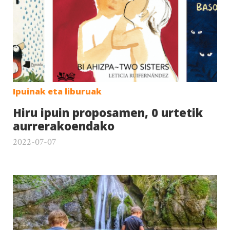
Ipuinak eta liburuak
Hiru ipuin proposamen, 0 urtetik
aurrerakoendako
2022-07-07