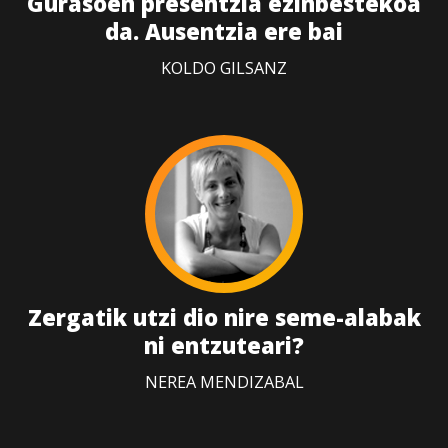
Gurasoen presentzia ezinbestekoa
da. Ausentzia ere bai
KOLDO GILSANZ
Zergatik utzi dio nire seme-alabak
ni entzuteari?
NEREA MENDIZABAL