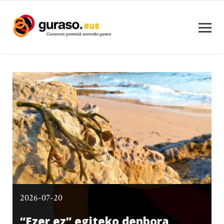
2026-07-20
“Ezer ez” egiteko denbora