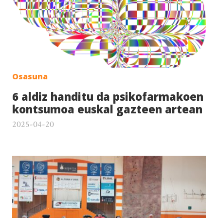
Osasuna
6 aldiz handitu da psikofarmakoen
kontsumoa euskal gazteen artean
2025-04-20