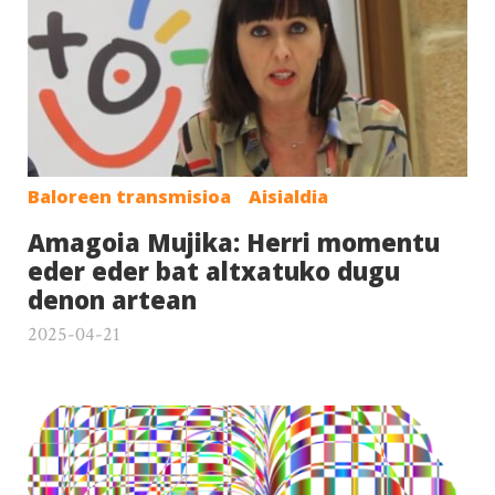
Baloreen transmisioa
Aisialdia
Amagoia Mujika: Herri momentu
eder eder bat altxatuko dugu
denon artean
2025-04-21