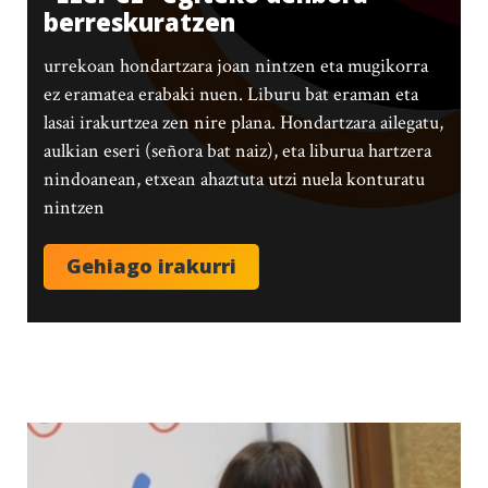
berreskuratzen
urrekoan hondartzara joan nintzen eta mugikorra
ez eramatea erabaki nuen. Liburu bat eraman eta
lasai irakurtzea zen nire plana. Hondartzara ailegatu,
aulkian eseri (señora bat naiz), eta liburua hartzera
nindoanean, etxean ahaztuta utzi nuela konturatu
nintzen