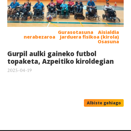
Gurasotasuna
Aisialdia
nerabezaroa
Jarduera fisikoa (kirola)
Osasuna
Gurpil aulki gaineko futbol
topaketa, Azpeitiko kiroldegian
2025-04-19
Albiste gehiago