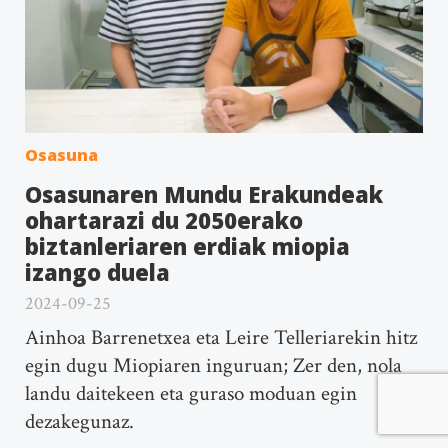
Osasuna
Osasunaren Mundu Erakundeak
ohartarazi du 2050erako
biztanleriaren erdiak miopia
izango duela
2024-09-25
Ainhoa Barrenetxea eta Leire Telleriarekin hitz
egin dugu Miopiaren inguruan; Zer den, nola
landu daitekeen eta guraso moduan egin
dezakegunaz.