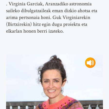
. Virginia Garciak, Aranzadiko astronomia
saileko dibulgatzaileak eman dizkio ahotsa eta
arima pertsonaia honi. Guk Virginiarekin
(Birtxirekin) hitz egin dugu proiektu eta
elkarlan honen berri izateko.