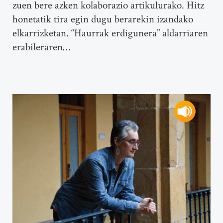
zuen bere azken kolaborazio artikulurako. Hitz
honetatik tira egin dugu berarekin izandako
elkarrizketan. “Haurrak erdigunera” aldarriaren
erabileraren…