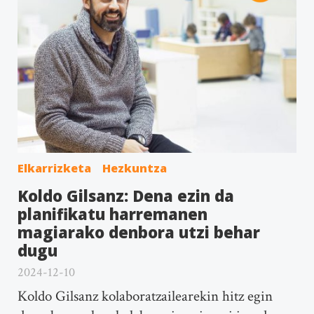
Elkarrizketa
Hezkuntza
Koldo Gilsanz: Dena ezin da
planifikatu harremanen
magiarako denbora utzi behar
dugu
2024-12-10
Koldo Gilsanz kolaboratzailearekin hitz egin