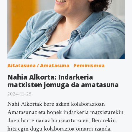
Aitatasuna / Amatasuna
Feminismoa
Nahia Alkorta: Indarkeria
matxisten jomuga da amatasuna
2024-11-25
Nahi Alkortak bere azken kolaborazioan
Amatasunaz eta honek indarkeria matxistarekin
duen harremanaz hausnartu zuen. Berarekin
hitz egin dugu kolaborazioa oinarri izanda.