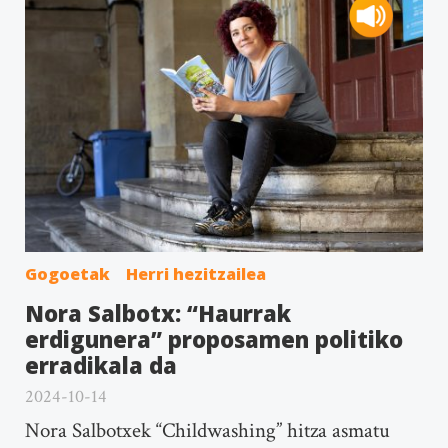
Gogoetak
Herri hezitzailea
Nora Salbotx: “Haurrak
erdigunera” proposamen politiko
erradikala da
2024-10-14
Nora Salbotxek “Childwashing” hitza asmatu