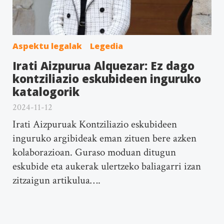
Aspektu legalak
Legedia
Irati Aizpurua Alquezar: Ez dago
kontziliazio eskubideen inguruko
katalogorik
2024-11-12
Irati Aizpuruak Kontziliazio eskubideen
inguruko argibideak eman zituen bere azken
kolaborazioan. Guraso moduan ditugun
eskubide eta aukerak ulertzeko baliagarri izan
zitzaigun artikulua….