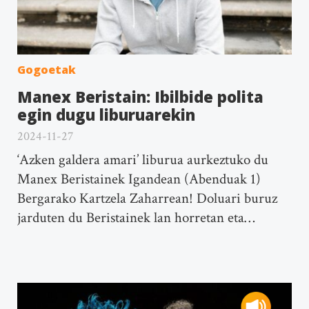
Gogoetak
Manex Beristain: Ibilbide polita
egin dugu liburuarekin
2024-11-27
‘Azken galdera amari’ liburua aurkeztuko du
Manex Beristainek Igandean (Abenduak 1)
Bergarako Kartzela Zaharrean! Doluari buruz
jarduten du Beristainek lan horretan eta…