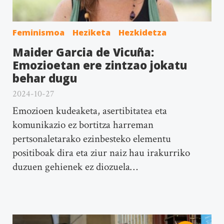
Feminismoa
Heziketa
Hezkidetza
Maider Garcia de Vicuña:
Emozioetan ere zintzao jokatu
behar dugu
2024-10-27
Emozioen kudeaketa, asertibitatea eta
komunikazio ez bortitza harreman
pertsonaletarako ezinbesteko elementu
positiboak dira eta ziur naiz hau irakurriko
duzuen gehienek ez diozuela…