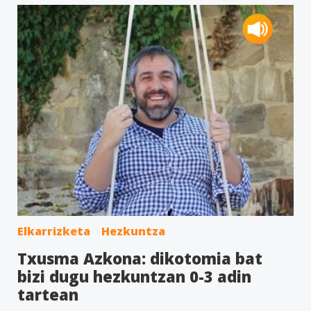
Elkarrizketa
Hezkuntza
Txusma Azkona: dikotomia bat
bizi dugu hezkuntzan 0-3 adin
tartean