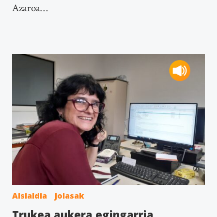
Azaroa…
Aisialdia
Jolasak
Trukea aukera egingarria