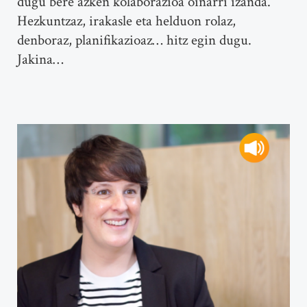
dugu bere azken kolaborazioa oinarri izanda.
Hezkuntzaz, irakasle eta helduon rolaz,
denboraz, planifikazioaz… hitz egin dugu.
Jakina…