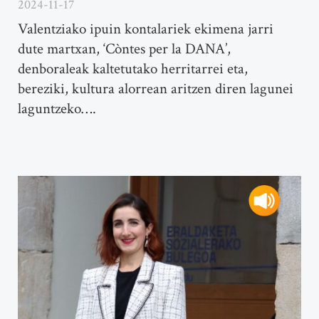
2024-11-17
Valentziako ipuin kontalariek ekimena jarri
dute martxan, ‘Còntes per la DANA’,
denboraleak kaltetutako herritarrei eta,
bereziki, kultura alorrean aritzen diren lagunei
laguntzeko….