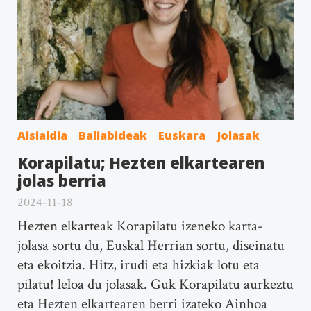
Aisialdia
Baliabideak
Euskara
Jolasak
Korapilatu; Hezten elkartearen
jolas berria
2024-11-18
Hezten elkarteak Korapilatu izeneko karta-
jolasa sortu du, Euskal Herrian sortu, diseinatu
eta ekoitzia. Hitz, irudi eta hizkiak lotu eta
pilatu! leloa du jolasak. Guk Korapilatu aurkeztu
eta Hezten elkartearen berri izateko Ainhoa