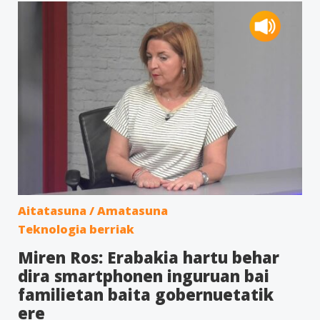
Aitatasuna / Amatasuna
Teknologia berriak
Miren Ros: Erabakia hartu behar
dira smartphonen inguruan bai
familietan baita gobernuetatik
ere