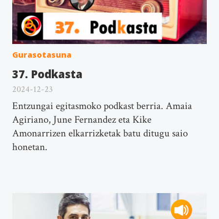
Gurasotasuna
37. Podkasta
2024-12-23
Entzungai egitasmoko podkast berria. Amaia
Agiriano, June Fernandez eta Kike
Amonarrizen elkarrizketak batu ditugu saio
honetan.