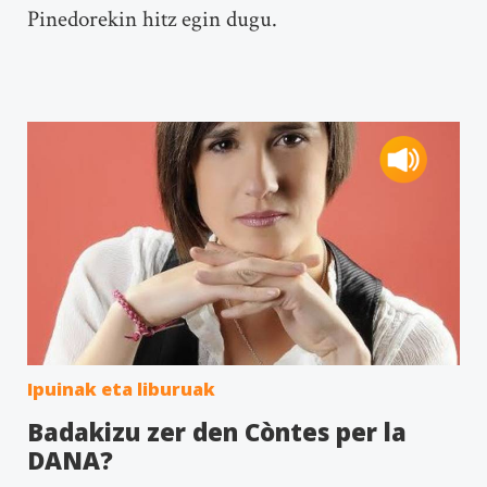
Pinedorekin hitz egin dugu.
Ipuinak eta liburuak
Badakizu zer den Còntes per la
DANA?