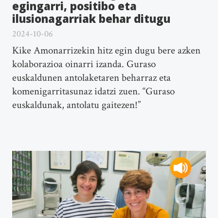
egingarri, positibo eta
ilusionagarriak behar ditugu
2024-10-06
Kike Amonarrizekin hitz egin dugu bere azken
kolaborazioa oinarri izanda. Guraso
euskaldunen antolaketaren beharraz eta
komenigarritasunaz idatzi zuen. “Guraso
euskaldunak, antolatu gaitezen!”