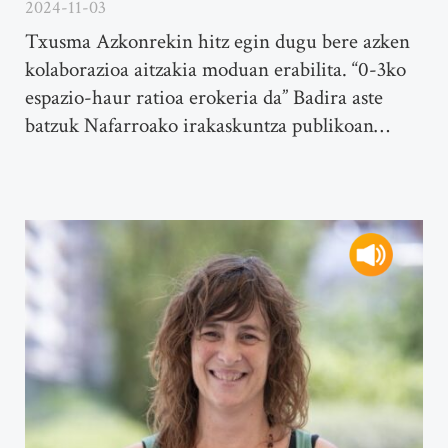
2024-11-03
Txusma Azkonrekin hitz egin dugu bere azken
kolaborazioa aitzakia moduan erabilita. “0-3ko
espazio-haur ratioa erokeria da” Badira aste
batzuk Nafarroako irakaskuntza publikoan…