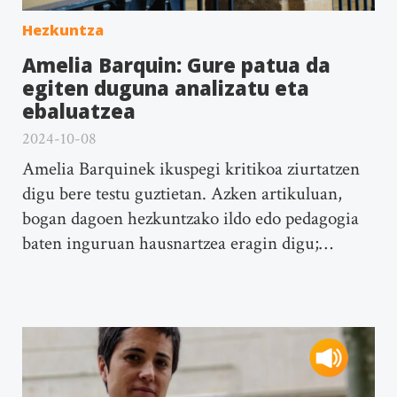
Hezkuntza
Amelia Barquin: Gure patua da
egiten duguna analizatu eta
ebaluatzea
2024-10-08
Amelia Barquinek ikuspegi kritikoa ziurtatzen
digu bere testu guztietan. Azken artikuluan,
bogan dagoen hezkuntzako ildo edo pedagogia
baten inguruan hausnartzea eragin digu;…