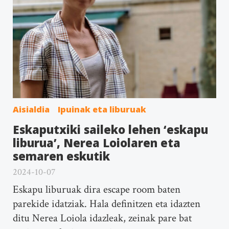
Aisialdia
Ipuinak eta liburuak
Eskaputxiki saileko lehen ‘eskapu
liburua’, Nerea Loiolaren eta
semaren eskutik
2024-10-07
Eskapu liburuak dira escape room baten
parekide idatziak. Hala definitzen eta idazten
ditu Nerea Loiola idazleak, zeinak pare bat