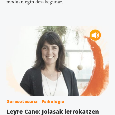
moduan egin dezakegunaz.
Gurasotasuna
Psikologia
Leyre Cano: Jolasak lerrokatzen