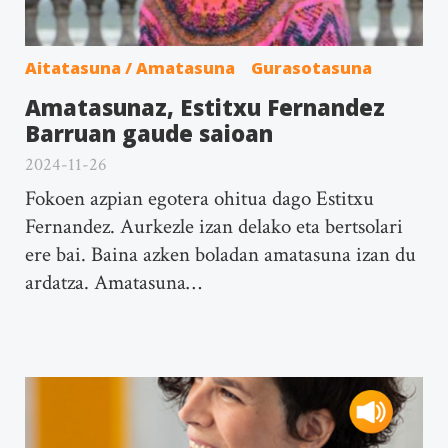
Aitatasuna / Amatasuna
Gurasotasuna
Amatasunaz, Estitxu Fernandez
Barruan gaude saioan
2024-11-26
Fokoen azpian egotera ohitua dago Estitxu
Fernandez. Aurkezle izan delako eta bertsolari
ere bai. Baina azken boladan amatasuna izan du
ardatza. Amatasuna…