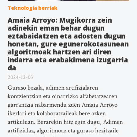
Teknologia berriak
Amaia Arroyo: Mugikorra zein
adinekin eman behar dugun
eztabaidatzen eta adosten dugun
honetan, gure egunerokotasunean
algoritmoak hartzen ari diren
indarra eta erabakimena izugarria
da
2024-12-03
Guraso bezala, adimen artifizialaren
kontzientzian eta oinarrizko alfabetatzearen
garrantzia nabarmendu zuen Amaia Arroyo
ikerlari eta kolaboratzaileak bere azken
artikuluan. Berarekin hitz egin dugu, Adimen
artifizialaz, algoritmoaz eta guraso hezitzaile