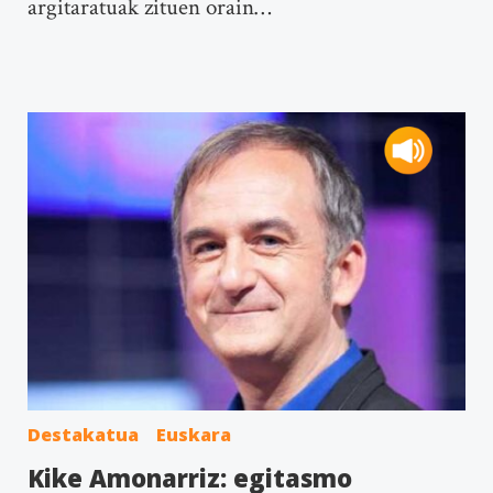
argitaratuak zituen orain…
Destakatua
Euskara
Kike Amonarriz: egitasmo