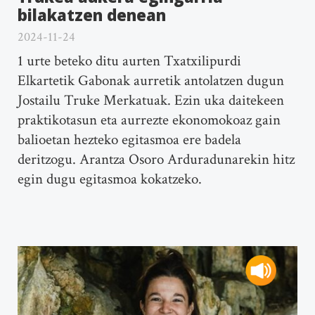
bilakatzen denean
2024-11-24
1 urte beteko ditu aurten Txatxilipurdi
Elkartetik Gabonak aurretik antolatzen dugun
Jostailu Truke Merkatuak. Ezin uka daitekeen
praktikotasun eta aurrezte ekonomokoaz gain
balioetan hezteko egitasmoa ere badela
deritzogu. Arantza Osoro Arduradunarekin hitz
egin dugu egitasmoa kokatzeko.