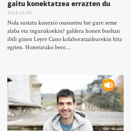
gaitu konektatzea errazten du
2024-12-02
Nola sustatu konexio osasuntsu bat gure seme
alaba eta ingurukoekin? galdera honen bueltan
ibili ginen Leyre Cano kolaboratzailearekin hitz
egiten. Honetarako bere…