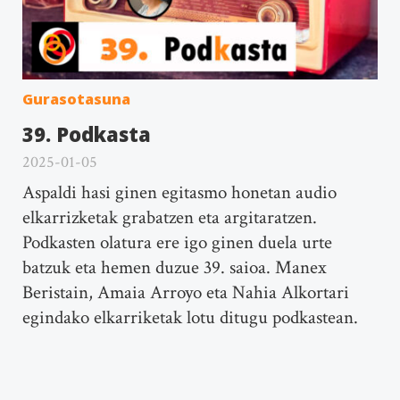
Gurasotasuna
39. Podkasta
2025-01-05
Aspaldi hasi ginen egitasmo honetan audio
elkarrizketak grabatzen eta argitaratzen.
Podkasten olatura ere igo ginen duela urte
batzuk eta hemen duzue 39. saioa. Manex
Beristain, Amaia Arroyo eta Nahia Alkortari
egindako elkarriketak lotu ditugu podkastean.