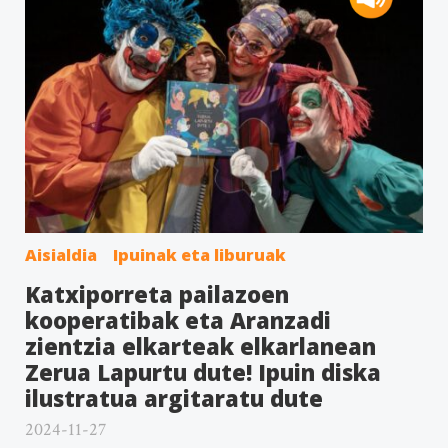
Aisialdia
Ipuinak eta liburuak
Katxiporreta pailazoen
kooperatibak eta Aranzadi
zientzia elkarteak elkarlanean
Zerua Lapurtu dute! Ipuin diska
ilustratua argitaratu dute
2024-11-27