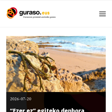
2026-07-20
“Ezer ez” egiteko denbora