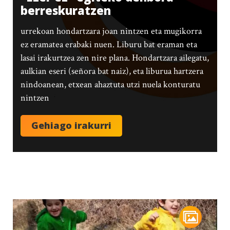
berreskuratzen
urrekoan hondartzara joan nintzen eta mugikorra
ez eramatea erabaki nuen. Liburu bat eraman eta
lasai irakurtzea zen nire plana. Hondartzara ailegatu,
aulkian eseri (señora bat naiz), eta liburua hartzera
nindoanean, etxean ahaztuta utzi nuela konturatu
nintzen