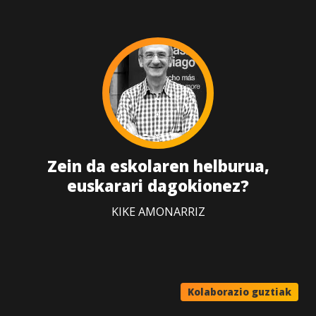
Zein da eskolaren helburua,
euskarari dagokionez?
KIKE AMONARRIZ
Kolaborazio guztiak