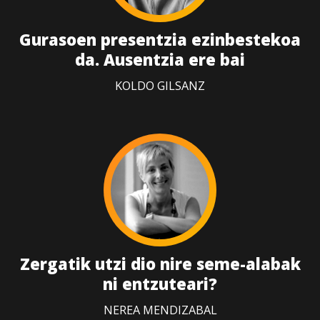
Gurasoen presentzia ezinbestekoa
da. Ausentzia ere bai
KOLDO GILSANZ
Zergatik utzi dio nire seme-alabak
ni entzuteari?
NEREA MENDIZABAL