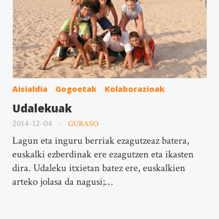
Aisialdia
Gogoetak
Kolaborazioak
Udalekuak
2014-12-04
GURASO
Lagun eta inguru berriak ezagutzeaz batera,
euskalki ezberdinak ere ezagutzen eta ikasten
dira. Udaleku itxietan batez ere, euskalkien
arteko jolasa da nagusi;…