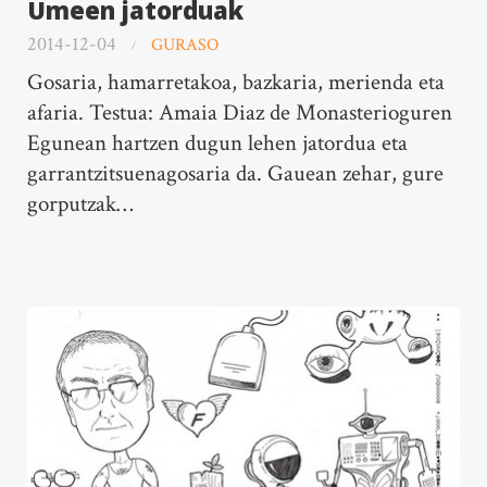
Umeen jatorduak
2014-12-04
GURASO
Gosaria, hamarretakoa, bazkaria, merienda eta
afaria. Testua: Amaia Diaz de Monasterioguren
Egunean hartzen dugun lehen jatordua eta
garrantzitsuenagosaria da. Gauean zehar, gure
gorputzak…