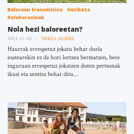
Baloreen transmisioa
Heziketa
Kolaborazioak
Nola hezi baloreetan?
2014-12-04
NEREA AGIRRE
Haurrak errespetuz jokatu behar duela
esatearekin ez da hori lortzea bermatzen, bere
inguruan errespetuz jokatzen duten pertsonak
ikusi eta sentitu behar ditu…