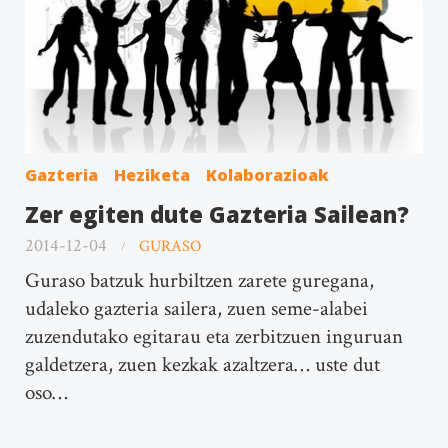
Gazteria
Heziketa
Kolaborazioak
Zer egiten dute Gazteria Sailean?
2014-12-04
GURASO
Guraso batzuk hurbiltzen zarete guregana,
udaleko gazteria sailera, zuen seme-alabei
zuzendutako egitarau eta zerbitzuen inguruan
galdetzera, zuen kezkak azaltzera… uste dut
oso…