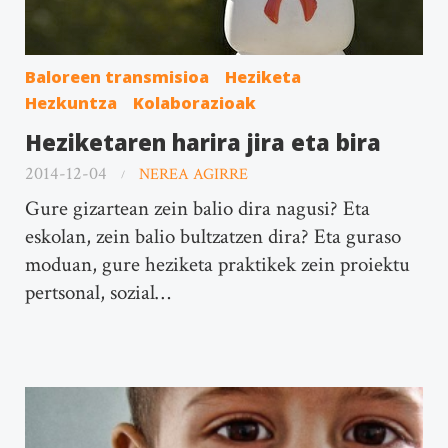
Baloreen transmisioa
Heziketa
Hezkuntza
Kolaborazioak
Heziketaren harira jira eta bira
2014-12-04
NEREA AGIRRE
Gure gizartean zein balio dira nagusi? Eta
eskolan, zein balio bultzatzen dira? Eta guraso
moduan, gure heziketa praktikek zein proiektu
pertsonal, sozial…