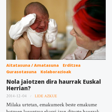
Aitatasuna / Amatasuna
Erditzea
Gurasotasuna
Kolaborazioak
Nola jaiotzen dira haurrak Euskal
Herrian?
2014-12-04
LIDE AZKUE
Milaka urtetan, emakumeek beste emakume
batzuen laguntzaz ekarri izan dituzte haurrak