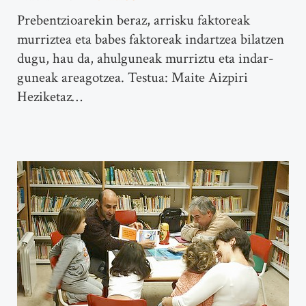
Prebentzioarekin beraz, arrisku faktoreak
murriztea eta babes faktoreak indartzea bilatzen
dugu, hau da, ahulguneak murriztu eta indar-
guneak areagotzea. Testua: Maite Aizpiri
Heziketaz…