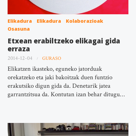
Elikadura
Elikadura
Kolaborazioak
Osasuna
Etxean erabiltzeko elikagai gida
erraza
2014-12-04
GURASO
Elikatzen ikasteko, eguneko jatorduak
orekatzeko eta jaki bakoitzak duen funtzio
erakutsiko digun gida da. Denetarik jatea
garrantzitsua da. Kontutan izan behar ditugu…