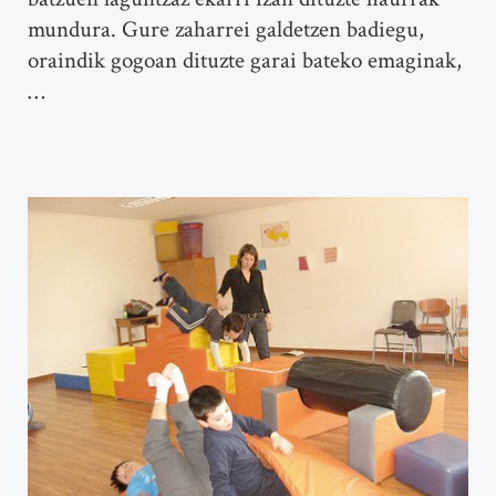
mundura. Gure zaharrei galdetzen badiegu,
oraindik gogoan dituzte garai bateko emaginak,
…