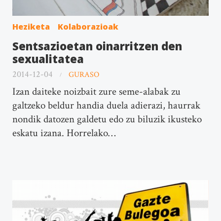
Heziketa
Kolaborazioak
Sentsazioetan oinarritzen den
sexualitatea
2014-12-04
GURASO
Izan daiteke noizbait zure seme-alabak zu
galtzeko beldur handia duela adierazi, haurrak
nondik datozen galdetu edo zu biluzik ikusteko
eskatu izana. Horrelako…