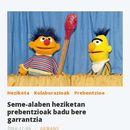
Heziketa
Kolaborazioak
Prebentzioa
Seme-alaben heziketan
prebentzioak badu bere
garrantzia
2014-12-04
GURASO