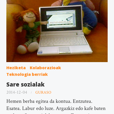
Heziketa
Kolaborazioak
Teknologia berriak
Sare sozialak
2014-12-04
GURASO
Hemen berba egitea da kontua. Entzutea.
Esatea. Labur edo luze. Argazkiz edo kafe baten