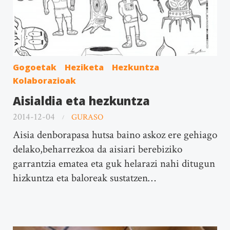
Gogoetak
Heziketa
Hezkuntza
Kolaborazioak
Aisialdia eta hezkuntza
2014-12-04
GURASO
Aisia denborapasa hutsa baino askoz ere gehiago
delako,beharrezkoa da aisiari berebiziko
garrantzia ematea eta guk helarazi nahi ditugun
hizkuntza eta baloreak sustatzen…