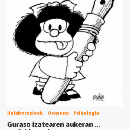
Kolaborazioak
Osasuna
Psikologia
Guraso izatearen aukeran …