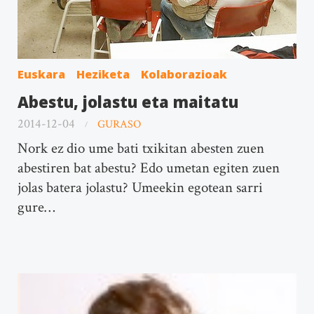
Euskara
Heziketa
Kolaborazioak
Abestu, jolastu eta maitatu
2014-12-04
GURASO
Nork ez dio ume bati txikitan abesten zuen
abestiren bat abestu? Edo umetan egiten zuen
jolas batera jolastu? Umeekin egotean sarri
gure…