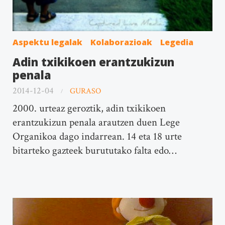
Aspektu legalak
Kolaborazioak
Legedia
Adin txikikoen erantzukizun
penala
2014-12-04
GURASO
2000. urteaz geroztik, adin txikikoen
erantzukizun penala arautzen duen Lege
Organikoa dago indarrean. 14 eta 18 urte
bitarteko gazteek burututako falta edo…