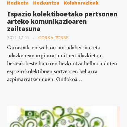
Heziketa
Hezkuntza
Kolaborazioak
Espazio kolektiboetako pertsonen
arteko komunikazioaren
zailtasuna
2014-12-11
GORKA TORRE
Gurasoak-en web orrian udaberrian eta
udazkenean argitaratu nituen idazkietan,
besteak beste haurren hezkuntza helburu duten
espazio kolektiboen sortzearen beharra
azpimarratzen nuen. Ondokoa…