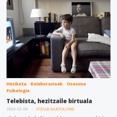
Heziketa
Kolaborazioak
Osasuna
Psikologia
Telebista, hezitzaile birtuala
2014-12-04
ITZIAR BARTOLOME