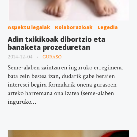
Aspektu legalak
Kolaborazioak
Legedia
Adin txikikoak dibortzio eta
banaketa prozeduretan
2014-12-04
GURASO
Seme-alaben zaintzaren inguruko erregimena
bata zein bestea izan, dudarik gabe beraien
interesei begira formularik onena gurasoen
arteko harremana ona izatea (seme-alaben
inguruko…