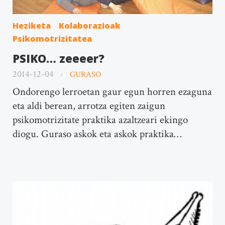
Heziketa
Kolaborazioak
Psikomotrizitatea
PSIKO… zeeeer?
2014-12-04
GURASO
Ondorengo lerroetan gaur egun horren ezaguna
eta aldi berean, arrotza egiten zaigun
psikomotrizitate praktika azaltzeari ekingo
diogu. Guraso askok eta askok praktika…