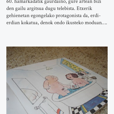
60. hamarkadatik gaurdaino, gure artean bizi
den gailu argitsua dugu telebista. Etxerik
gehienetan egongelako protagonista da, erdi-
erdian kokatua, denok ondo ikusteko moduan….