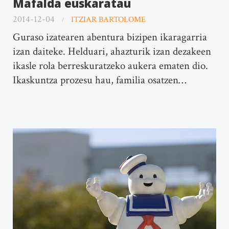
Mafalda euskaratau
2014-12-04
ITZIAR BARTOLOME
Guraso izatearen abentura bizipen ikaragarria
izan daiteke. Helduari, ahazturik izan dezakeen
ikasle rola berreskuratzeko aukera ematen dio.
Ikaskuntza prozesu hau, familia osatzen…