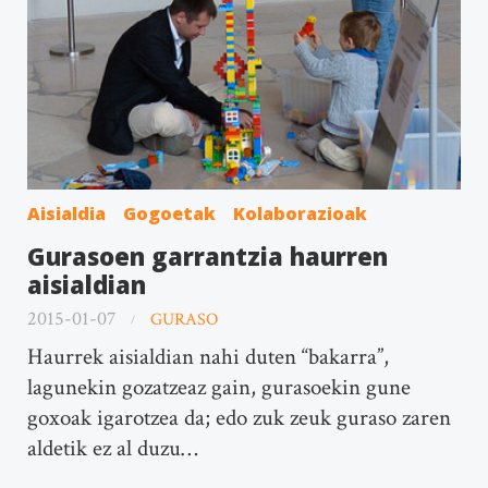
Aisialdia
Gogoetak
Kolaborazioak
Gurasoen garrantzia haurren
aisialdian
2015-01-07
GURASO
Haurrek aisialdian nahi duten “bakarra”,
lagunekin gozatzeaz gain, gurasoekin gune
goxoak igarotzea da; edo zuk zeuk guraso zaren
aldetik ez al duzu…