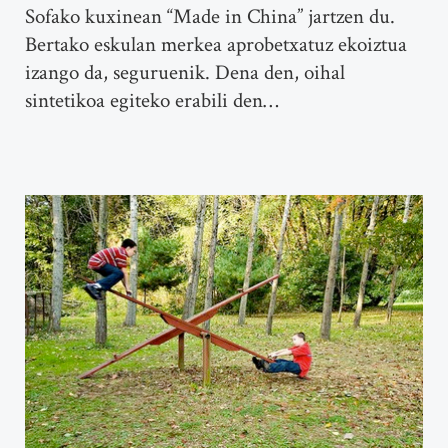
Sofako kuxinean “Made in China” jartzen du.
Bertako eskulan merkea aprobetxatuz ekoiztua
izango da, seguruenik. Dena den, oihal
sintetikoa egiteko erabili den…