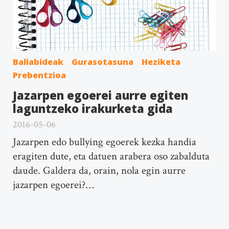
Baliabideak
Gurasotasuna
Heziketa
Prebentzioa
Jazarpen egoerei aurre egiten
laguntzeko irakurketa gida
2016-05-06
Jazarpen edo bullying egoerek kezka handia
eragiten dute, eta datuen arabera oso zabalduta
daude. Galdera da, orain, nola egin aurre
jazarpen egoerei?…