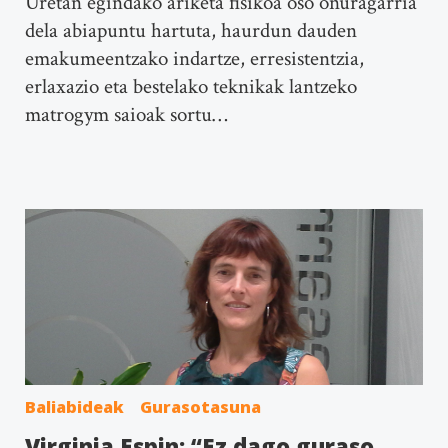
Uretan egindako ariketa fisikoa oso onuragarria
dela abiapuntu hartuta, haurdun dauden
emakumeentzako indartze, erresistentzia,
erlaxazio eta bestelako teknikak lantzeko
matrogym saioak sortu…
Baliabideak
Gurasotasuna
Virginia Espin: “Ez dago guraso