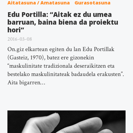
Aitatasuna / Amatasuna
Gurasotasuna
Edu Portilla: “Aitak ez du umea
barruan, baina biena da proiektu
hori”
2016-03-08
On.giz elkartean egiten du lan Edu Portillak
(Gasteiz, 1970), batez ere gizonekin
“maskulinitate tradizionala deseraikitzen eta
bestelako maskulinitateak badaudela erakusten”.
Aita bigarren…