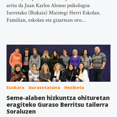
aritu da Juan Karlos Alonso psikologoa
Iurretako (Bizkaia) Maiztegi Herri Eskolan.
Familian, eskolan eta gizartean oro…
Euskara
Gurasotasuna
Heziketa
Seme-alaben hizkuntza ohituretan
eragiteko Guraso Berritsu tailerra
Soraluzen