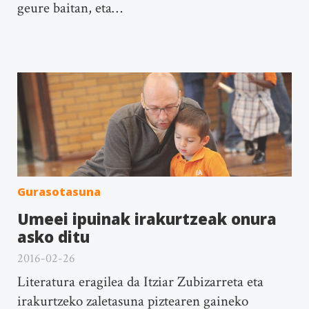
geure baitan, eta…
Gurasotasuna
Umeei ipuinak irakurtzeak onura
asko ditu
2016-02-26
Literatura eragilea da Itziar Zubizarreta eta
irakurtzeko zaletasuna piztearen gaineko