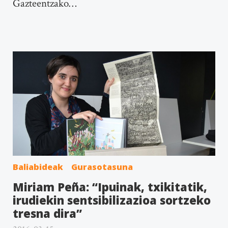
Gazteentzako…
Baliabideak
Gurasotasuna
Miriam Peña: “Ipuinak, txikitatik,
irudiekin sentsibilizazioa sortzeko
tresna dira”