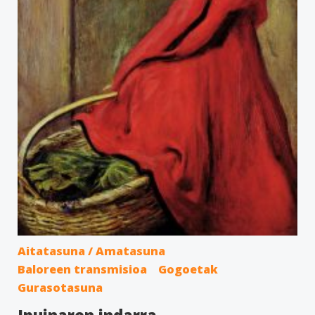
Aitatasuna / Amatasuna
Baloreen transmisioa
Gogoetak
Gurasotasuna
Ipuinaren indarra