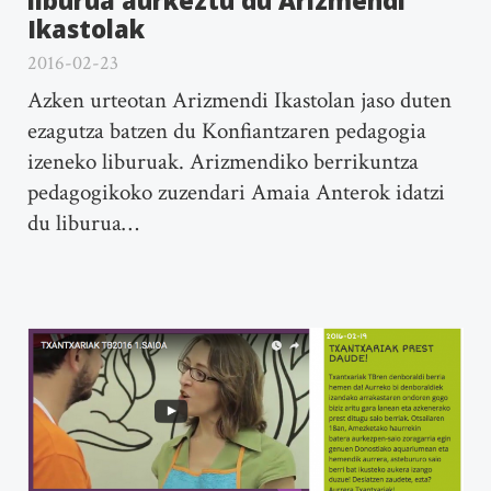
liburua aurkeztu du Arizmendi
Ikastolak
2016-02-23
Azken urteotan Arizmendi Ikastolan jaso duten
ezagutza batzen du Konfiantzaren pedagogia
izeneko liburuak. Arizmendiko berrikuntza
pedagogikoko zuzendari Amaia Anterok idatzi
du liburua…