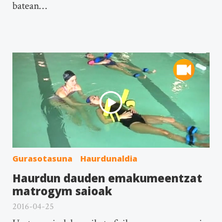
batean…
Gurasotasuna
Haurdunaldia
Haurdun dauden emakumeentzat
matrogym saioak
2016-04-25