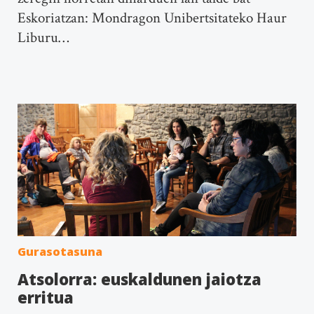
Eskoriatzan: Mondragon Unibertsitateko Haur
Liburu…
Gurasotasuna
Atsolorra: euskaldunen jaiotza
erritua