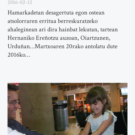
2016-02-12
Hamarkadetan desagertuta egon ostean
atsolorraren erritua berreskuratzeko
ahaleginean ari dira hainbat lekutan, tartean
Hernaniko Ereñotzu auzoan, Oiartzunen,
Urduñan…Martxoaren 20rako antolatu dute
2016ko…