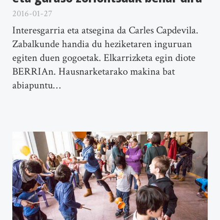
2016-01-27
Interesgarria eta atsegina da Carles Capdevila.
Zabalkunde handia du heziketaren inguruan
egiten duen gogoetak. Elkarrizketa egin diote
BERRIAn. Hausnarketarako makina bat
abiapuntu…