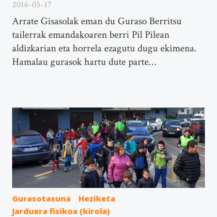
2016-05-17
Arrate Gisasolak eman du Guraso Berritsu
tailerrak emandakoaren berri Pil Pilean
aldizkarian eta horrela ezagutu dugu ekimena.
Hamalau gurasok hartu dute parte…
Gurasotasuna
Heziketa
Jarduera fisikoa (kirola)