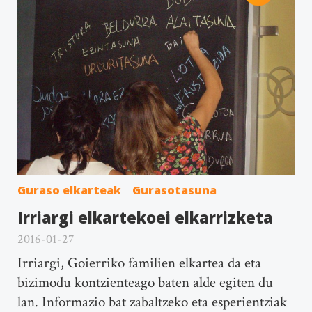
Guraso elkarteak
Gurasotasuna
Irriargi elkartekoei elkarrizketa
2016-01-27
Irriargi, Goierriko familien elkartea da eta
bizimodu kontzienteago baten alde egiten du
lan. Informazio bat zabaltzeko eta esperientziak