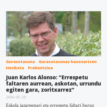
Gurasotasuna
Gurasotasunaz hausnartzen
Heziketa
Prebentzioa
Juan Karlos Alonso: “Errespetu
faltaren aurrean, askotan, urrundu
egiten gara, zoritxarrez”
2016-05-20
Eskola jazarpenari eta errespetu faltari buruz