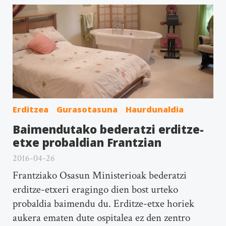
Erditzea
Gurasotasuna
Haurdunaldia
Baimendutako bederatzi erditze-
etxe probaldian Frantzian
2016-04-26
Frantziako Osasun Ministerioak bederatzi
erditze-etxeri eragingo dien bost urteko
probaldia baimendu du. Erditze-etxe horiek
aukera ematen dute ospitalea ez den zentro