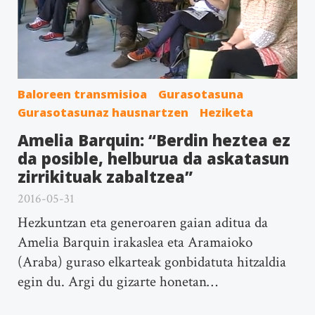
Baloreen transmisioa
Gurasotasuna
Gurasotasunaz hausnartzen
Heziketa
Amelia Barquin: “Berdin heztea ez
da posible, helburua da askatasun
zirrikituak zabaltzea”
2016-05-31
Hezkuntzan eta generoaren gaian aditua da
Amelia Barquin irakaslea eta Aramaioko
(Araba) guraso elkarteak gonbidatuta hitzaldia
egin du. Argi du gizarte honetan…