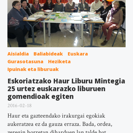
Aisialdia
Baliabideak
Euskara
Gurasotasuna
Heziketa
Ipuinak eta liburuak
Eskoriatzako Haur Liburu Mintegia
25 urtez euskarazko liburuen
gomendioak egiten
2016-02-18
Haur eta gazteendako irakurgai egokiak
aukeratzea ez da gauza erraza. Bada, ordea,
zeregin horretan diharduen lan talde bat