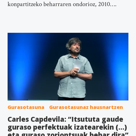
konpartitzeko beharraren ondorioz, 2010….
Gurasotasuna
Gurasotasunaz hausnartzen
Carles Capdevila: “Itsututa gaude
guraso perfektuak izatearekin (…)
eta guraso zoriontsuak behar dira”