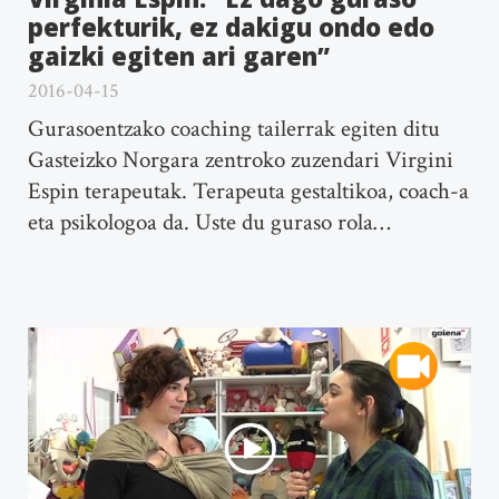
perfekturik, ez dakigu ondo edo
gaizki egiten ari garen”
2016-04-15
Gurasoentzako coaching tailerrak egiten ditu
Gasteizko Norgara zentroko zuzendari Virgini
Espin terapeutak. Terapeuta gestaltikoa, coach-a
eta psikologoa da. Uste du guraso rola…