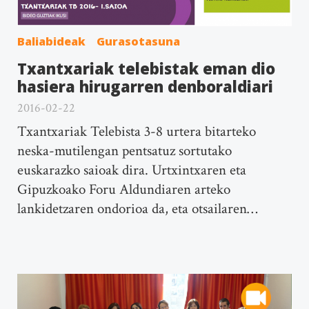
Baliabideak
Gurasotasuna
Txantxariak telebistak eman dio
hasiera hirugarren denboraldiari
2016-02-22
Txantxariak Telebista 3-8 urtera bitarteko
neska-mutilengan pentsatuz sortutako
euskarazko saioak dira. Urtxintxaren eta
Gipuzkoako Foru Aldundiaren arteko
lankidetzaren ondorioa da, eta otsailaren…