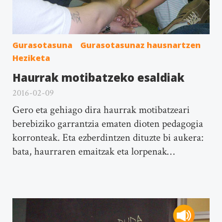
Gurasotasuna
Gurasotasunaz hausnartzen
Heziketa
Haurrak motibatzeko esaldiak
2016-02-09
Gero eta gehiago dira haurrak motibatzeari
berebiziko garrantzia ematen dioten pedagogia
korronteak. Eta ezberdintzen dituzte bi aukera:
bata, haurraren emaitzak eta lorpenak…