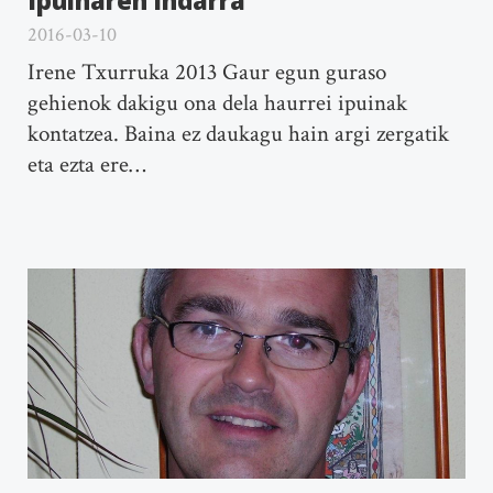
2016-03-10
Irene Txurruka 2013 Gaur egun guraso
gehienok dakigu ona dela haurrei ipuinak
kontatzea. Baina ez daukagu hain argi zergatik
eta ezta ere…