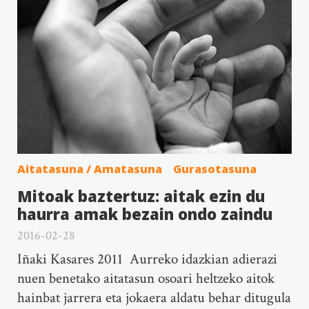
Aitatasuna / Amatasuna
Gurasotasuna
Mitoak baztertuz: aitak ezin du
haurra amak bezain ondo zaindu
2016-02-28
Iñaki Kasares 2011 Aurreko idazkian adierazi
nuen benetako aitatasun osoari heltzeko aitok
hainbat jarrera eta jokaera aldatu behar ditugula