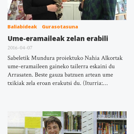
Baliabideak
Gurasotasuna
Ume-eramaileak zelan erabili
2016-04-07
Sabeletik Mundura proiektuko Nahia Alkortak
ume-eramaileen gaineko tailerra eskaini du
Arrasaten. Beste gauza batzuen artean ume
txikiak zela eroan erakutsi du. (Iturria:…