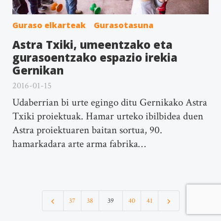
Guraso elkarteak
Gurasotasuna
Astra Txiki, umeentzako eta
gurasoentzako espazio irekia
Gernikan
2016-01-15
Udaberrian bi urte egingo ditu Gernikako Astra
Txiki proiektuak. Hamar urteko ibilbidea duen
Astra proiektuaren baitan sortua, 90.
hamarkadara arte arma fabrika…
37
38
39
40
41