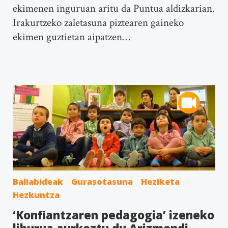
ekimenen inguruan aritu da Puntua aldizkarian.
Irakurtzeko zaletasuna piztearen gaineko
ekimen guztietan aipatzen…
Baliabideak
Gurasotasuna
Heziketa
Hezkuntza
‘Konfiantzaren pedagogia’ izeneko