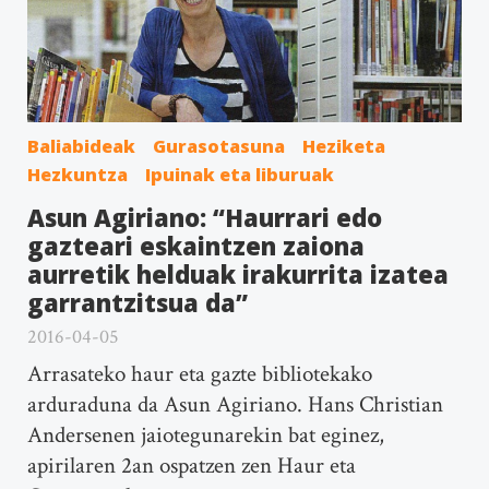
Baliabideak
Gurasotasuna
Heziketa
Hezkuntza
Ipuinak eta liburuak
Asun Agiriano: “Haurrari edo
gazteari eskaintzen zaiona
aurretik helduak irakurrita izatea
garrantzitsua da”
2016-04-05
Arrasateko haur eta gazte bibliotekako
arduraduna da Asun Agiriano. Hans Christian
Andersenen jaiotegunarekin bat eginez,
apirilaren 2an ospatzen zen Haur eta