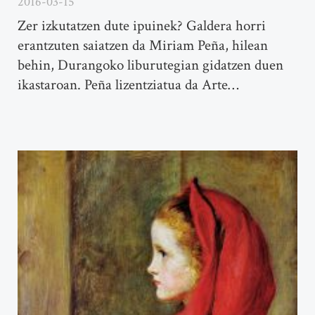
2016-03-15
Zer izkutatzen dute ipuinek? Galdera horri
erantzuten saiatzen da Miriam Peña, hilean
behin, Durangoko liburutegian gidatzen duen
ikastaroan. Peña lizentziatua da Arte…