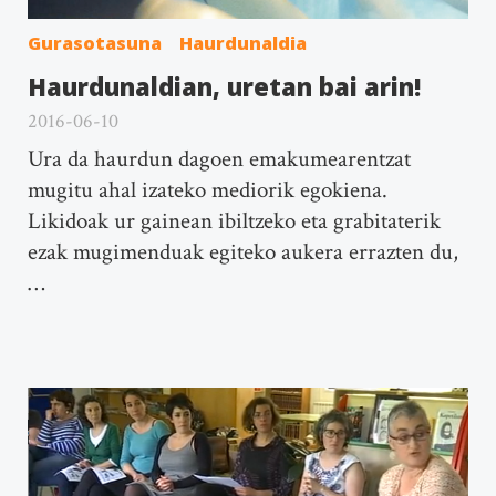
Gurasotasuna
Haurdunaldia
Haurdunaldian, uretan bai arin!
2016-06-10
Ura da haurdun dagoen emakumearentzat
mugitu ahal izateko mediorik egokiena.
Likidoak ur gainean ibiltzeko eta grabitaterik
ezak mugimenduak egiteko aukera errazten du,
…