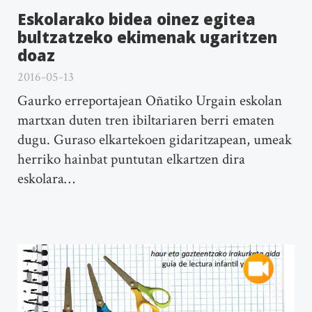
Eskolarako bidea oinez egitea
bultzatzeko ekimenak ugaritzen
doaz
2016-05-13
Gaurko erreportajean Oñatiko Urgain eskolan
martxan duten tren ibiltariaren berri ematen
dugu. Guraso elkartekoen gidaritzapean, umeak
herriko hainbat puntutan elkartzen dira
eskolara…