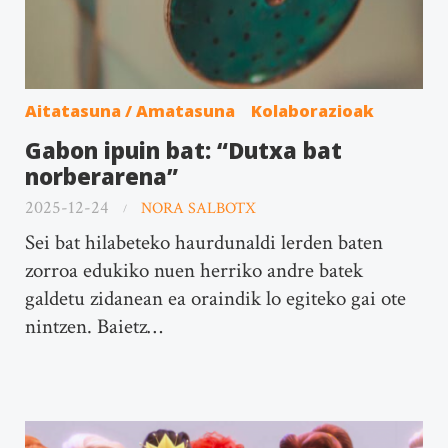
Aitatasuna / Amatasuna
Kolaborazioak
Gabon ipuin bat: “Dutxa bat
norberarena”
2025-12-24
NORA SALBOTX
Sei bat hilabeteko haurdunaldi lerden baten
zorroa edukiko nuen herriko andre batek
galdetu zidanean ea oraindik lo egiteko gai ote
nintzen. Baietz…