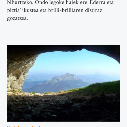
bihurtzeko. Ondo legoke haiek ere ‘Ederra eta
piztia’ ikustea eta brilli-brilliaren distiraz
gozatzea.