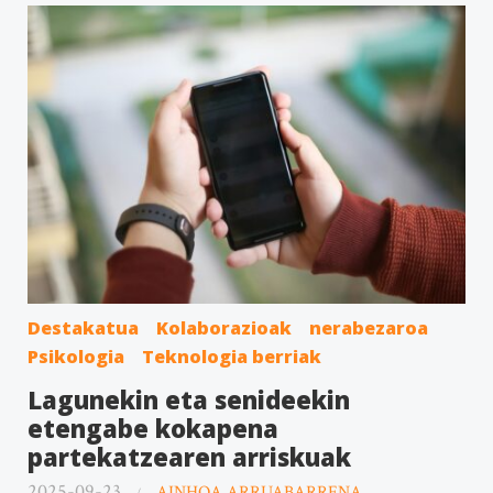
Destakatua
Kolaborazioak
nerabezaroa
Psikologia
Teknologia berriak
Lagunekin eta senideekin
etengabe kokapena
partekatzearen arriskuak
2025-09-23
AINHOA ARRUABARRENA