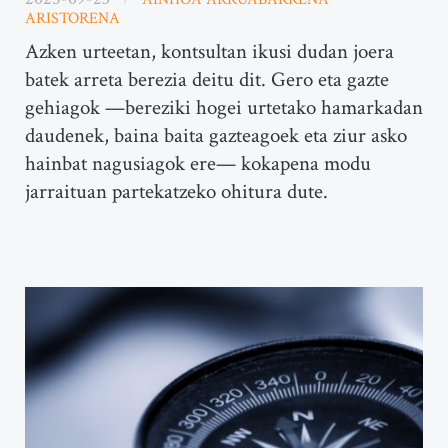
ARISTORENA
Azken urteetan, kontsultan ikusi dudan joera
batek arreta berezia deitu dit. Gero eta gazte
gehiagok —bereziki hogei urtetako hamarkadan
daudenek, baina baita gazteagoek eta ziur asko
hainbat nagusiagok ere— kokapena modu
jarraituan partekatzeko ohitura dute.