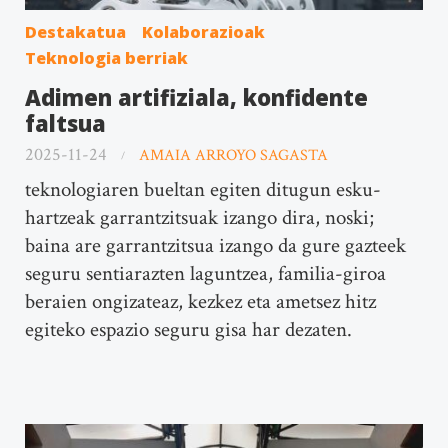
Destakatua
Kolaborazioak
Teknologia berriak
Adimen artifiziala, konfidente
faltsua
2025-11-24
AMAIA ARROYO SAGASTA
teknologiaren bueltan egiten ditugun esku-
hartzeak garrantzitsuak izango dira, noski;
baina are garrantzitsua izango da gure gazteek
seguru sentiarazten laguntzea, familia-giroa
beraien ongizateaz, kezkez eta ametsez hitz
egiteko espazio seguru gisa har dezaten.