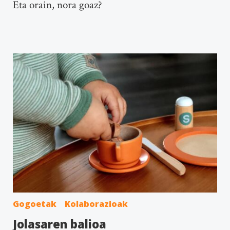
Eta orain, nora goaz?
Gogoetak
Kolaborazioak
Jolasaren balioa