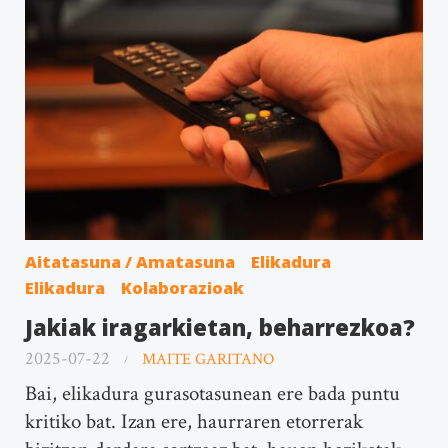
Aitatasuna / Amatasuna
Elikadura
Elikadura
Kolaborazioak
Jakiak iragarkietan, beharrezkoa?
2025-07-22
MAITE GARITANO
Bai, elikadura gurasotasunean ere bada puntu
kritiko bat. Izan ere, haurraren etorrerak