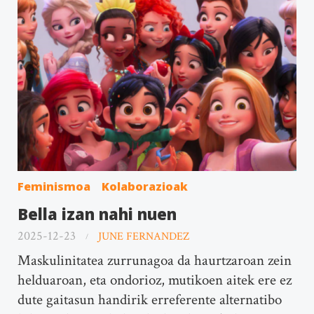
Feminismoa
Kolaborazioak
Bella izan nahi nuen
2025-12-23
JUNE FERNANDEZ
Maskulinitatea zurrunagoa da haurtzaroan zein
helduaroan, eta ondorioz, mutikoen aitek ere ez
dute gaitasun handirik erreferente alternatibo