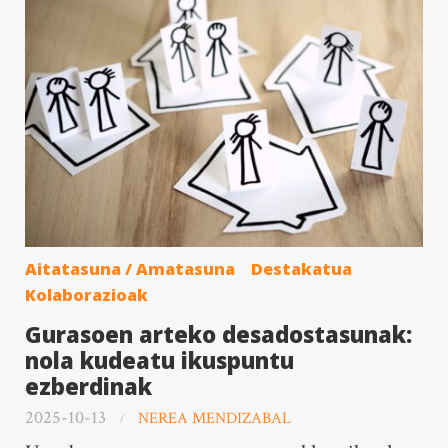
Aitatasuna / Amatasuna
Destakatua
Kolaborazioak
Gurasoen arteko desadostasunak:
nola kudeatu ikuspuntu
ezberdinak
2025-10-13
NEREA MENDIZABAL