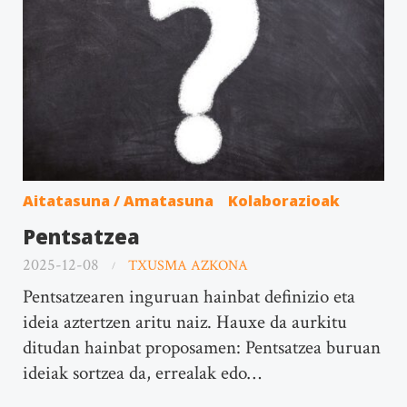
Aitatasuna / Amatasuna
Kolaborazioak
Pentsatzea
2025-12-08
TXUSMA AZKONA
Pentsatzearen inguruan hainbat definizio eta
ideia aztertzen aritu naiz. Hauxe da aurkitu
ditudan hainbat proposamen: Pentsatzea buruan
ideiak sortzea da, errealak edo…