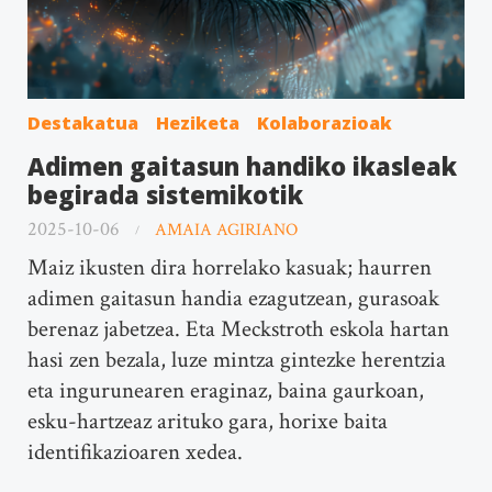
Destakatua
Heziketa
Kolaborazioak
Adimen gaitasun handiko ikasleak
begirada sistemikotik
2025-10-06
AMAIA AGIRIANO
Maiz ikusten dira horrelako kasuak; haurren
adimen gaitasun handia ezagutzean, gurasoak
berenaz jabetzea. Eta Meckstroth eskola hartan
hasi zen bezala, luze mintza gintezke herentzia
eta ingurunearen eraginaz, baina gaurkoan,
esku-hartzeaz arituko gara, horixe baita
identifikazioaren xedea.