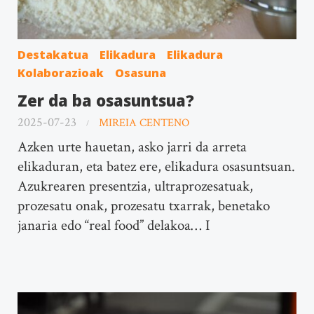
Destakatua
Elikadura
Elikadura
Kolaborazioak
Osasuna
Zer da ba osasuntsua?
2025-07-23
MIREIA CENTENO
Azken urte hauetan, asko jarri da arreta
elikaduran, eta batez ere, elikadura osasuntsuan.
Azukrearen presentzia, ultraprozesatuak,
prozesatu onak, prozesatu txarrak, benetako
janaria edo “real food” delakoa… I