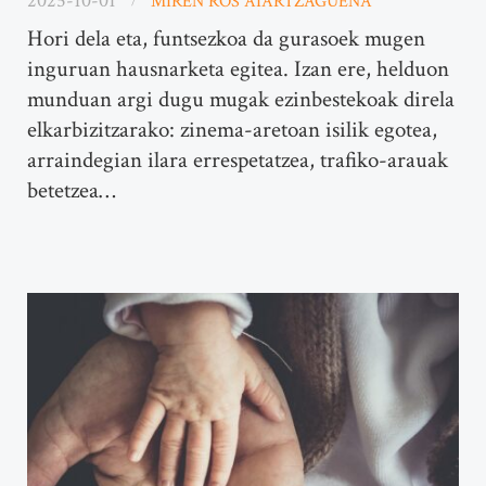
2025-10-01
MIREN ROS AIARTZAGUENA
Hori dela eta, funtsezkoa da gurasoek mugen
inguruan hausnarketa egitea. Izan ere, helduon
munduan argi dugu mugak ezinbestekoak direla
elkarbizitzarako: zinema-aretoan isilik egotea,
arraindegian ilara errespetatzea, trafiko-arauak
betetzea…