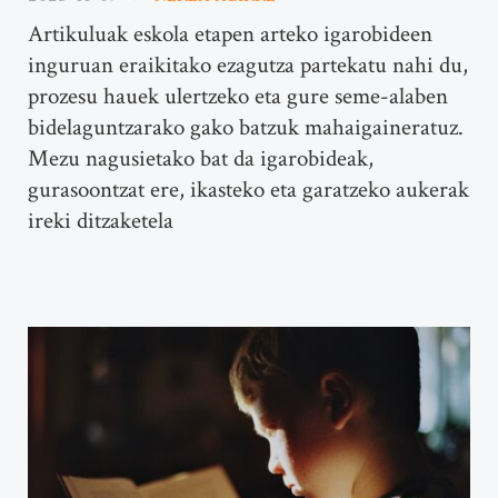
Artikuluak eskola etapen arteko igarobideen
inguruan eraikitako ezagutza partekatu nahi du,
prozesu hauek ulertzeko eta gure seme-alaben
bidelaguntzarako gako batzuk mahaigaineratuz.
Mezu nagusietako bat da igarobideak,
gurasoontzat ere, ikasteko eta garatzeko aukerak
ireki ditzaketela