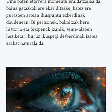
Ume baten etorrera momentu eraldatzailea da,
baina gatazkak ere ekar ditzake, batez ere
gurasoen artean ikuspuntu ezberdinak
daudenean. Bi pertsonek, bakoitzak bere
historia eta bizipenak izanik, seme-alaben
heziketari buruz ikuspegi desberdinak izatea
erabat naturala da.