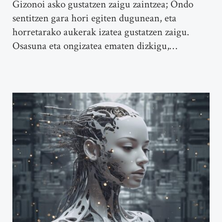
Gizonoi asko gustatzen zaigu zaintzea; Ondo
sentitzen gara hori egiten dugunean, eta
horretarako aukerak izatea gustatzen zaigu.
Osasuna eta ongizatea ematen dizkigu,…