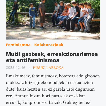
Feminismoa
Kolaborazioak
Mutil gazteak, erreakzionarismoa
eta antifeminismoa
2025-12-16
HIRUKI LARROXA
Emakumeez, feminismoaz, botereaz edo gizonen
ondoezaz hitz egiteko moduek arrastoa uzten
dute, baita hezten ari ez garela uste dugunean
ere. Erantzukizun hori hartzeak ez dakar
errurik, konpromisoa baizik. Guk egiten ez