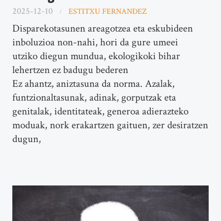
2025-12-10
ESTITXU FERNANDEZ
Disparekotasunen areagotzea eta eskubideen
inboluzioa non-nahi, hori da gure umeei
utziko diegun mundua, ekologikoki bihar
lehertzen ez badugu bederen
Ez ahantz, aniztasuna da norma. Azalak,
funtzionaltasunak, adinak, gorputzak eta
genitalak, identitateak, generoa adierazteko
moduak, nork erakartzen gaituen, zer desiratzen
dugun,