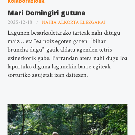
Kolaborazioak
Mari Domingiri gutuna
2025-12-18
NAHIA ALKORTA ELEZGARAI
Lagunen besarkadetarako tarteak nahi ditugu
maiz… eta “ea noiz egoten garen” “bihar
bruncha dugu”-gatik aldatu agenden tetris
ezinezkorik gabe. Parrandan atera nahi dugu loa
lapurtuko diguna lagunekin barre egiteak
sorturiko agujetak izan daitezen.