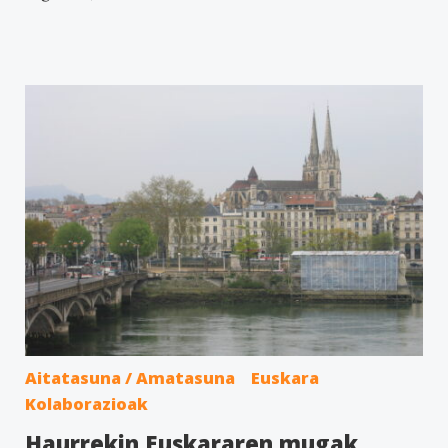
Aitatasuna / Amatasuna
Euskara
Kolaborazioak
Haurrekin Euskararen mugak