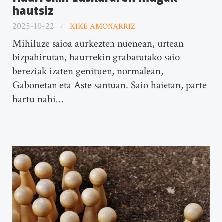
hautsiz
2025-10-22
KIKE AMONARRIZ
Mihiluze saioa aurkezten nuenean, urtean
bizpahirutan, haurrekin grabatutako saio
bereziak izaten genituen, normalean,
Gabonetan eta Aste santuan. Saio haietan, parte
hartu nahi…