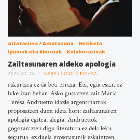
Aitatasuna / Amatasuna
Heziketa
Ipuinak eta liburuak
Kolaborazioak
Zailtasunaren aldeko apologia
2025-10-28
NEREA LOIOLA PIKAZA
rakurtzea ez da beti erraza. Eta, egia esan, ez
luke izan behar. Asko gustatzen zait Maria
Teresa Andruetto idazle argentinarrak
proposatzen duen ideia hori: zailtasunaren
apologia egitea, alegia. Andruettok
gogorarazten digu literatura ez dela leku
segurua, ez duela erosotasunik eskaintzen.