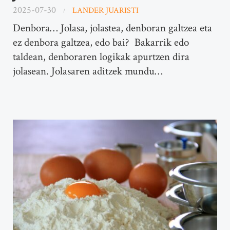
2025-07-30
LANDER JUARISTI
Denbora… Jolasa, jolastea, denboran galtzea eta
ez denbora galtzea, edo bai? Bakarrik edo
taldean, denboraren logikak apurtzen dira
jolasean. Jolasaren aditzek mundu…