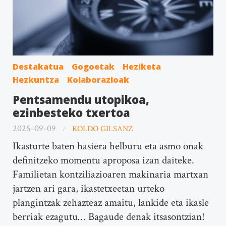
Destakatua
Gogoetak
Heziketa
Hezkuntza
Kolaborazioak
Pentsamendu utopikoa,
ezinbesteko txertoa
2025-09-09
KOLDO GILSANZ
Ikasturte baten hasiera helburu eta asmo onak
definitzeko momentu aproposa izan daiteke.
Familietan kontziliazioaren makinaria martxan
jartzen ari gara, ikastetxeetan urteko
plangintzak zehazteaz amaitu, lankide eta ikasle
berriak ezagutu… Bagaude denak itsasontzian!