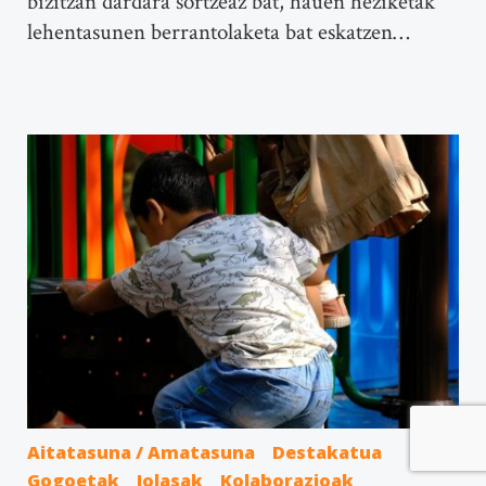
bizitzan dardara sortzeaz bat, hauen heziketak
lehentasunen berrantolaketa bat eskatzen…
Aitatasuna / Amatasuna
Destakatua
Gogoetak
Jolasak
Kolaborazioak