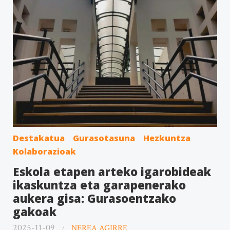
Destakatua
Gurasotasuna
Hezkuntza
Kolaborazioak
Eskola etapen arteko igarobideak
ikaskuntza eta garapenerako
aukera gisa: Gurasoentzako
gakoak
2025-11-09
NEREA AGIRRE