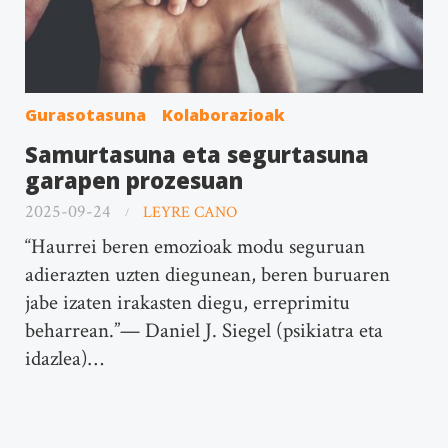
Gurasotasuna
Kolaborazioak
Samurtasuna eta segurtasuna
garapen prozesuan
2025-09-24
LEYRE CANO
“Haurrei beren emozioak modu seguruan
adierazten uzten diegunean, beren buruaren
jabe izaten irakasten diegu, erreprimitu
beharrean.”— Daniel J. Siegel (psikiatra eta
idazlea)…