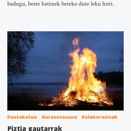
badugu, beste batzuek beteko dute leku hori.
Destakatua
Gurasotasuna
Kolaborazioak
Piztia gautarrak