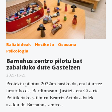
Baliabideak
Heziketa
Osasuna
Psikologia
Barnahus zentro pilotu bat
zabalduko dute Gasteizen
2021-11-21
Proiektu pilotua 2022an hasiko da, eta bi urtez
luzatuko da. Berdintasun, Justizia eta Gizarte
Politiketako sailburu Beatriz Artolazabalek
azaldu du Barnahus zentro…