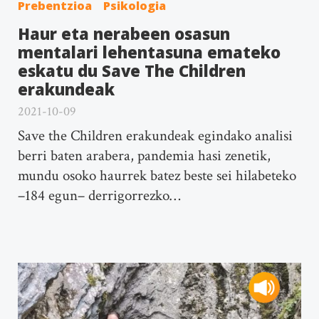
Prebentzioa
Psikologia
Haur eta nerabeen osasun
mentalari lehentasuna emateko
eskatu du Save The Children
erakundeak
2021-10-09
Save the Children erakundeak egindako analisi
berri baten arabera, pandemia hasi zenetik,
mundu osoko haurrek batez beste sei hilabeteko
–184 egun– derrigorrezko…