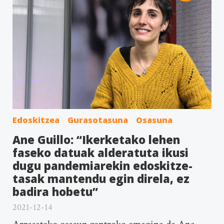
Edoskitzea
Gurasotasuna
Osasuna
Ane Guillo: “Ikerketako lehen
faseko datuak alderatuta ikusi
dugu pandemiarekin edoskitze-
tasak mantendu egin direla, ez
badira hobetu”
2021-12-14