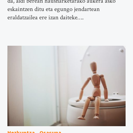
da, aldi berean hausnarketarako aukera asko
eskaintzen ditu eta egungo jendartean
eraldatzailea ere izan daiteke….
Hezkuntza
Osasuna