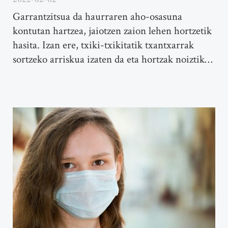
Garrantzitsua da haurraren aho-osasuna
kontutan hartzea, jaiotzen zaion lehen hortzetik
hasita. Izan ere, txiki-txikitatik txantxarrak
sortzeko arriskua izaten da eta hortzak noiztik…