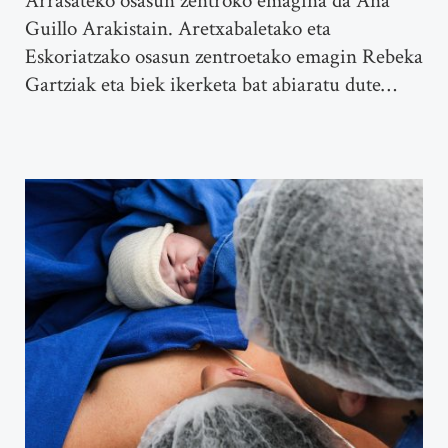
Arrasateko osasun zentroko emagina da Ana
Guillo Arakistain. Aretxabaletako eta
Eskoriatzako osasun zentroetako emagin Rebeka
Gartziak eta biek ikerketa bat abiaratu dute…