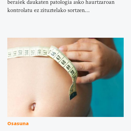
beraiek daukaten patologia asko haurtzaroan
kontrolatu ez zituztelako sortzen…
Osasuna