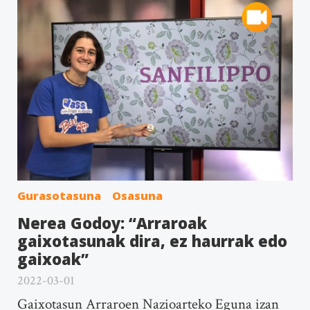
Gurasotasuna
Osasuna
Nerea Godoy: “Arraroak
gaixotasunak dira, ez haurrak edo
gaixoak”
2022-03-01
Gaixotasun Arraroen Nazioarteko Eguna izan