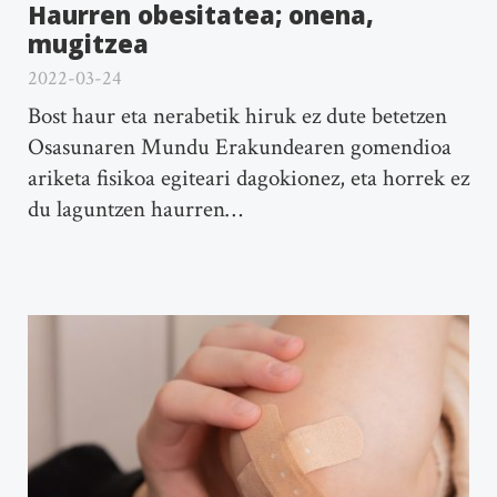
Haurren obesitatea; onena,
mugitzea
2022-03-24
Bost haur eta nerabetik hiruk ez dute betetzen
Osasunaren Mundu Erakundearen gomendioa
ariketa fisikoa egiteari dagokionez, eta horrek ez
du laguntzen haurren…