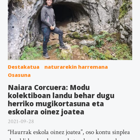
Destakatua
naturarekin harremana
Osasuna
Naiara Corcuera: Modu
kolektiboan landu behar dugu
herriko mugikortasuna eta
eskolara oinez joatea
2021-09-28
“Haurrak eskola oinez joatea”, oso kontu sinplea