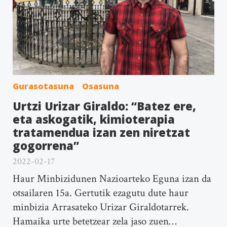
Gurasotasuna
Osasuna
Urtzi Urizar Giraldo: “Batez ere,
eta askogatik, kimioterapia
tratamendua izan zen niretzat
gogorrena”
2022-02-17
Haur Minbizidunen Nazioarteko Eguna izan da
otsailaren 15a. Gertutik ezagutu dute haur
minbizia Arrasateko Urizar Giraldotarrek.
Hamaika urte betetzear zela jaso zuen…