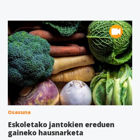
Osasuna
Eskoletako jantokien ereduen
gaineko hausnarketa