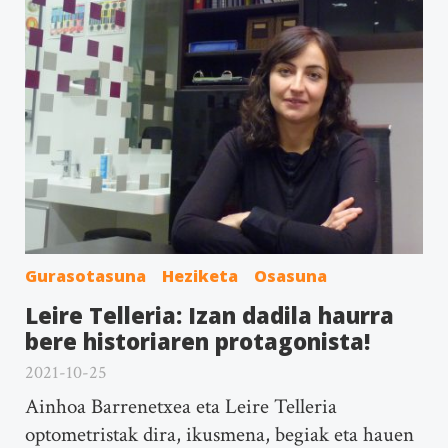
Gurasotasuna
Heziketa
Osasuna
Leire Telleria: Izan dadila haurra
bere historiaren protagonista!
2021-10-25
Ainhoa Barrenetxea eta Leire Telleria
optometristak dira, ikusmena, begiak eta hauen