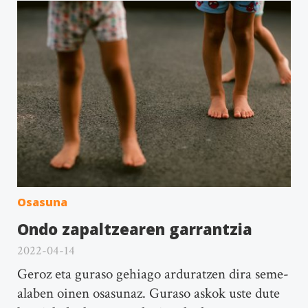
Osasuna
Ondo zapaltzearen garrantzia
2022-04-14
Geroz eta guraso gehiago arduratzen dira seme-
alaben oinen osasunaz. Guraso askok uste dute