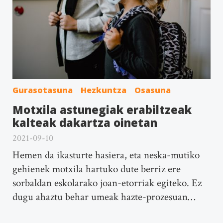
Gurasotasuna
Hezkuntza
Osasuna
Motxila astunegiak erabiltzeak
kalteak dakartza oinetan
2021-09-10
Hemen da ikasturte hasiera, eta neska-mutiko
gehienek motxila hartuko dute berriz ere
sorbaldan eskolarako joan-etorriak egiteko. Ez
dugu ahaztu behar umeak hazte-prozesuan…