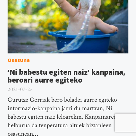
Osasuna
‘Ni babestu egiten naiz’ kanpaina,
beroari aurre egiteko
2021-07-25
Gurutze Gorriak bero boladei aurre egiteko
informazio-kanpaina jarri du martxan, Ni
babestu egiten naiz leloarekin. Kanpainaren
helburua da tenperatura altuek biztanleen
osasunean…