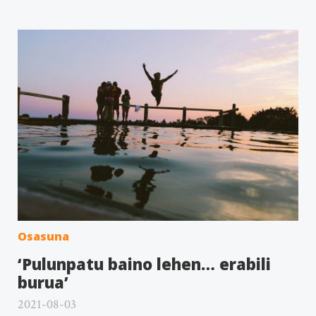
Osasuna
‘Pulunpatu baino lehen… erabili
burua’
2021-08-03