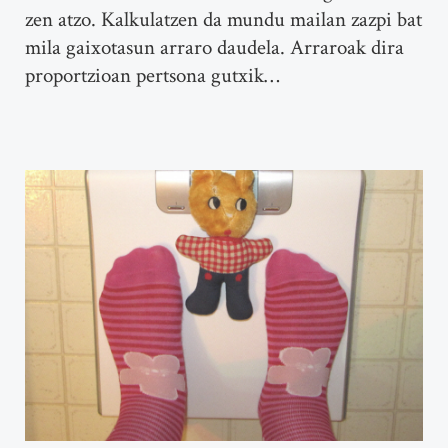
zen atzo. Kalkulatzen da mundu mailan zazpi bat
mila gaixotasun arraro daudela. Arraroak dira
proportzioan pertsona gutxik…