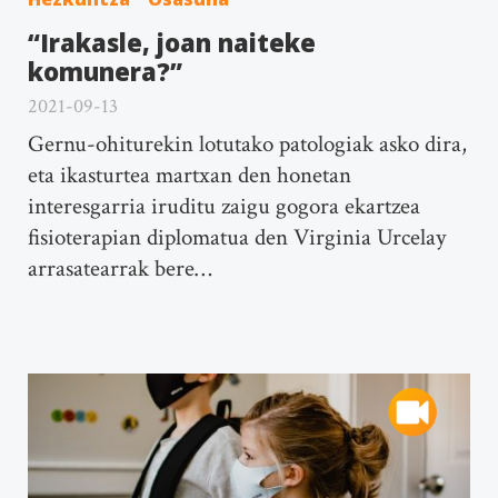
“Irakasle, joan naiteke
komunera?”
2021-09-13
Gernu-ohiturekin lotutako patologiak asko dira,
eta ikasturtea martxan den honetan
interesgarria iruditu zaigu gogora ekartzea
fisioterapian diplomatua den Virginia Urcelay
arrasatearrak bere…