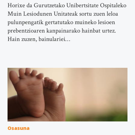
Horixe da Gurutzetako Unibertsitate Ospitaleko
Muin Lesiodunen Unitateak sortu zuen leloa
pulunpengatik gertatutako muineko lesioen
prebentzioaren kanpainarako hainbat urtez.
Hain zuzen, bainulariei…
Osasuna