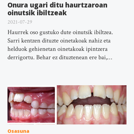
Onura ugari ditu haurtzaroan
oinutsik ibiltzeak
2021-07-29
Haurrek oso gustuko dute oinutsik ibiltzea.
Sarri kentzen dituzte oinetakoak nahiz eta
helduok gehienetan oinetakoak ipintzera
derrigortu. Behar ez dituztenean ere bai,…
Osasuna