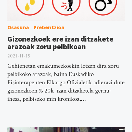
Osasuna
Prebentzioa
Gizonezkoek ere izan ditzakete
arazoak zoru pelbikoan
2021-11-15
Gehienetan emakumezkoekin lotzen dira zoru
pelbikoko arazoak, baina Euskadiko
Fisioterapeuten Elkargo Ofizialetik adierazi dute
gizonezkoen % 20k izan ditzaketela gernu-
ihesa, pelbiseko min kronikoa,…