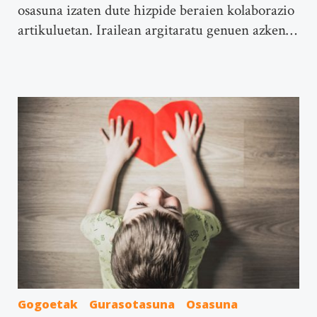
osasuna izaten dute hizpide beraien kolaborazio
artikuluetan. Irailean argitaratu genuen azken…
Gogoetak
Gurasotasuna
Osasuna