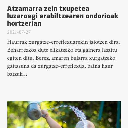
Atzamarra zein txupetea
luzaroegi erabiltzearen ondorioak
hortzerian
2021-07-27
Haurrak xurgatze-erreflexuarekin jaiotzen dira.
Beharrezkoa dute elikatzeko eta gainera lasaitu
egiten ditu. Berez, amaren bularra xurgatzeko
gaitasuna da xurgatze-erreflexua, baina haur
batzuk…