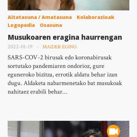
Aitatasuna / Amatasuna
Kolaborazioak
Logopedia
Osasuna
Musukoaren eragina haurrengan
2022-01-19
MAIDER EGINO
SARS-COV-2 birusak edo koronabirusak
sortutako pandemiaren ondorioz, gure
eguneroko bizitza, errotik aldatu behar izan
dugu. Aldaketa nabarmenetako bat musukoak
nahitaez erabili behar…