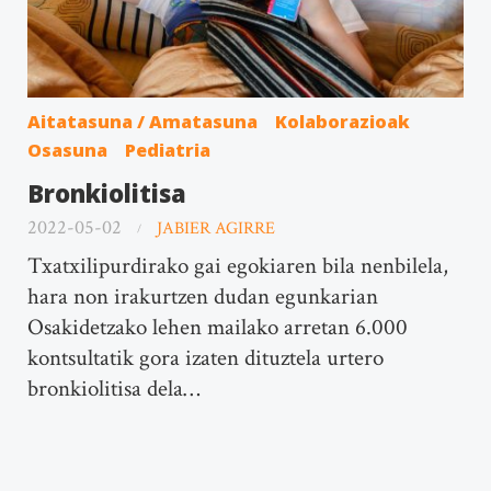
Aitatasuna / Amatasuna
Kolaborazioak
Osasuna
Pediatria
Bronkiolitisa
2022-05-02
JABIER AGIRRE
Txatxilipurdirako gai egokiaren bila nenbilela,
hara non irakurtzen dudan egunkarian
Osakidetzako lehen mailako arretan 6.000
kontsultatik gora izaten dituztela urtero
bronkiolitisa dela…