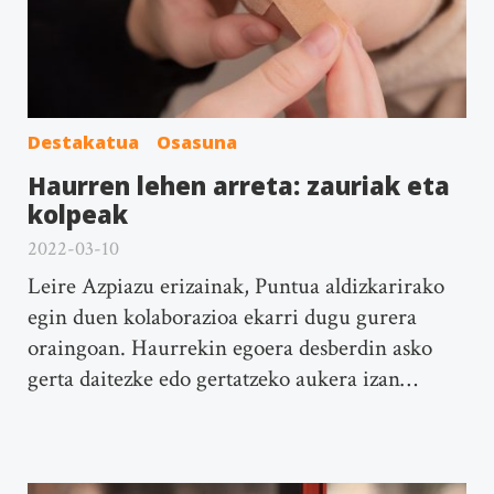
Destakatua
Osasuna
Haurren lehen arreta: zauriak eta
kolpeak
2022-03-10
Leire Azpiazu erizainak, Puntua aldizkarirako
egin duen kolaborazioa ekarri dugu gurera
oraingoan. Haurrekin egoera desberdin asko
gerta daitezke edo gertatzeko aukera izan…