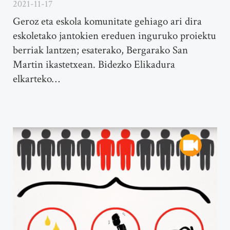
2021-11-17
Geroz eta eskola komunitate gehiago ari dira
eskoletako jantokien ereduen inguruko proiektu
berriak lantzen; esaterako, Bergarako San
Martin ikastetxean. Bidezko Elikadura
elkarteko…