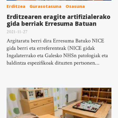
Erditzea
Gurasotasuna
Osasuna
Erditzearen eragite artifizialerako
gida berriak Erresuma Batuan
2021-11-27
Argitaratu berri dira Erresuma Batuko NICE
gida berri eta erreferenteak (NICE gidak
Ingalaterrako eta Galesko NHSn patologiak eta
baldintza espezifikoak dituzten pertsonen…