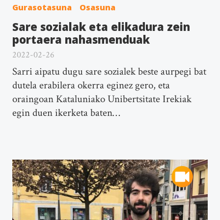
Gurasotasuna
Osasuna
Sare sozialak eta elikadura zein
portaera nahasmenduak
2022-02-26
Sarri aipatu dugu sare sozialek beste aurpegi bat
dutela erabilera okerra eginez gero, eta
oraingoan Kataluniako Unibertsitate Irekiak
egin duen ikerketa baten…