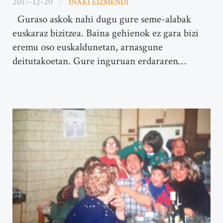
2017-12-20
IÑAKI EIZMENDI
Guraso askok nahi dugu gure seme-alabak
euskaraz bizitzea. Baina gehienok ez gara bizi
eremu oso euskaldunetan, arnasgune
deitutakoetan. Gure inguruan erdararen…