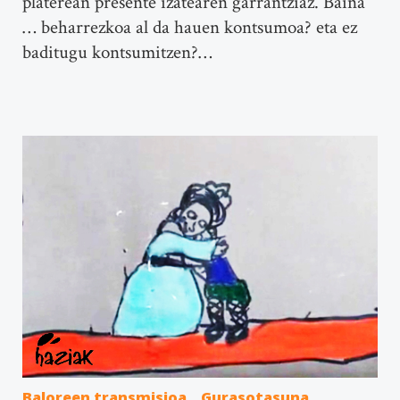
platerean presente izatearen garrantziaz. Baina
… beharrezkoa al da hauen kontsumoa? eta ez
baditugu kontsumitzen?…
Baloreen transmisioa
Gurasotasuna