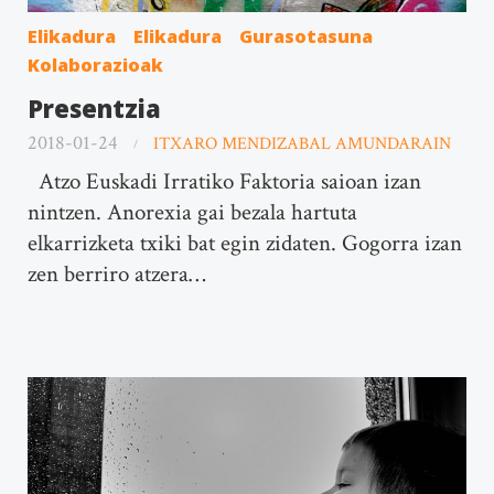
Elikadura
Elikadura
Gurasotasuna
Kolaborazioak
Presentzia
2018-01-24
ITXARO MENDIZABAL AMUNDARAIN
Atzo Euskadi Irratiko Faktoria saioan izan
nintzen. Anorexia gai bezala hartuta
elkarrizketa txiki bat egin zidaten. Gogorra izan
zen berriro atzera…