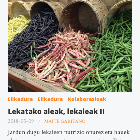
Elikadura
Elikadura
Kolaborazioak
Lekatako aleak, lekaleak II
2018-05-09
MAITE GARITANO
Jardun dugu lekaleen nutrizio onurez eta hauek