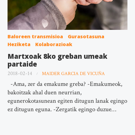
Baloreen transmisioa
Gurasotasuna
Heziketa
Kolaborazioak
Martxoak 8ko greban umeak
partaide
2018-02-14
MAIDER GARCIA DE VICUÑA
-Ama, zer da emakume greba? -Emakumeok,
bakoitzak ahal duen neurrian,
egunerokotasunean egiten ditugun lanak egingo
ez ditugun eguna. -Zergatik egingo duzue…