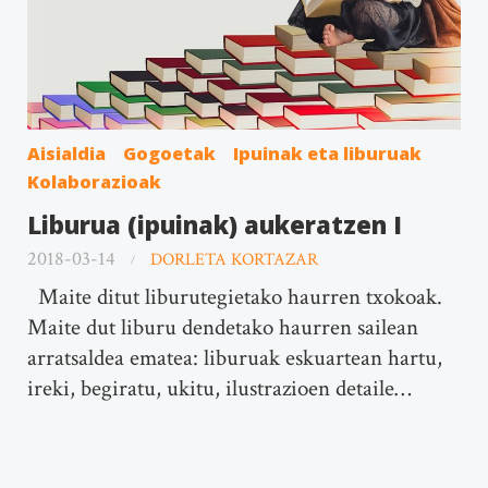
Aisialdia
Gogoetak
Ipuinak eta liburuak
Kolaborazioak
Liburua (ipuinak) aukeratzen I
2018-03-14
DORLETA KORTAZAR
Maite ditut liburutegietako haurren txokoak.
Maite dut liburu dendetako haurren sailean
arratsaldea ematea: liburuak eskuartean hartu,
ireki, begiratu, ukitu, ilustrazioen detaile…