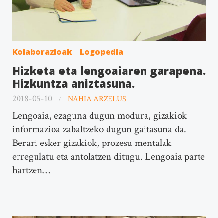
Kolaborazioak
Logopedia
Hizketa eta lengoaiaren garapena.
Hizkuntza aniztasuna.
2018-05-10
NAHIA ARZELUS
Lengoaia, ezaguna dugun modura, gizakiok
informazioa zabaltzeko dugun gaitasuna da.
Berari esker gizakiok, prozesu mentalak
erregulatu eta antolatzen ditugu. Lengoaia parte
hartzen…