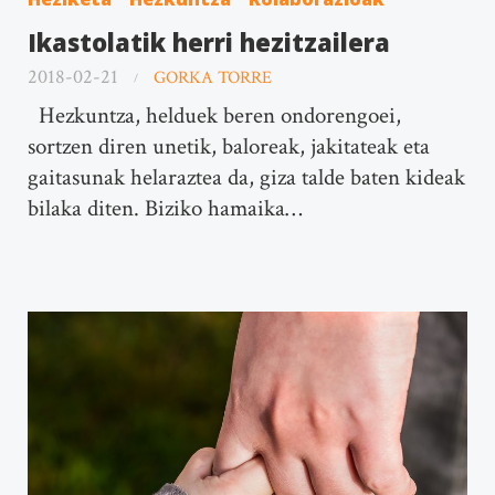
Ikastolatik herri hezitzailera
2018-02-21
GORKA TORRE
Hezkuntza, helduek beren ondorengoei,
sortzen diren unetik, baloreak, jakitateak eta
gaitasunak helaraztea da, giza talde baten kideak
bilaka diten. Biziko hamaika…