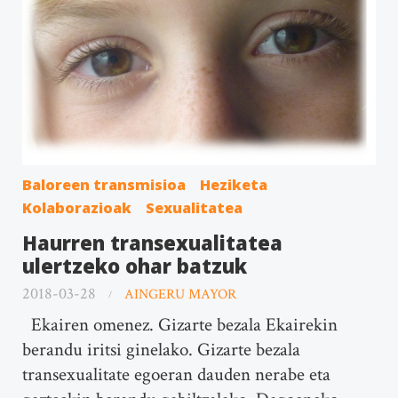
Baloreen transmisioa
Heziketa
Kolaborazioak
Sexualitatea
Haurren transexualitatea
ulertzeko ohar batzuk
2018-03-28
AINGERU MAYOR
Ekairen omenez. Gizarte bezala Ekairekin
berandu iritsi ginelako. Gizarte bezala
transexualitate egoeran dauden nerabe eta