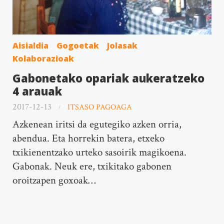
Aisialdia
Gogoetak
Jolasak
Kolaborazioak
Gabonetako opariak aukeratzeko
4 arauak
2017-12-13
ITSASO PAGOAGA
Azkenean iritsi da egutegiko azken orria,
abendua. Eta horrekin batera, etxeko
txikienentzako urteko sasoirik magikoena.
Gabonak. Neuk ere, txikitako gabonen
oroitzapen goxoak…