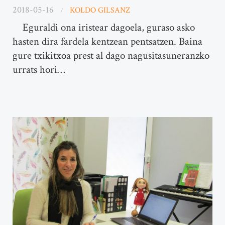
2018-05-16
KOLDO GILSANZ
Eguraldi ona iristear dagoela, guraso asko
hasten dira fardela kentzean pentsatzen. Baina
gure txikitxoa prest al dago nagusitasuneranzko
urrats hori…