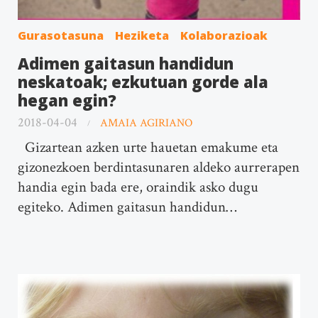
Gurasotasuna
Heziketa
Kolaborazioak
Adimen gaitasun handidun
neskatoak; ezkutuan gorde ala
hegan egin?
2018-04-04
AMAIA AGIRIANO
Gizartean azken urte hauetan emakume eta
gizonezkoen berdintasunaren aldeko aurrerapen
handia egin bada ere, oraindik asko dugu
egiteko. Adimen gaitasun handidun…