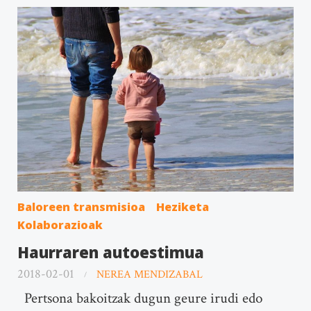
Baloreen transmisioa
Heziketa
Kolaborazioak
Haurraren autoestimua
2018-02-01
NEREA MENDIZABAL
Pertsona bakoitzak dugun geure irudi edo