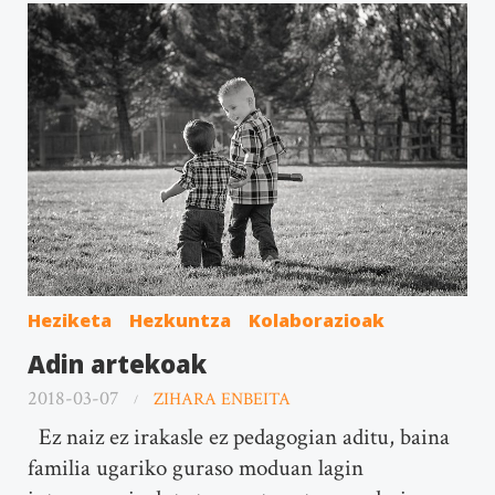
Heziketa
Hezkuntza
Kolaborazioak
Adin artekoak
2018-03-07
ZIHARA ENBEITA
Ez naiz ez irakasle ez pedagogian aditu, baina
familia ugariko guraso moduan lagin