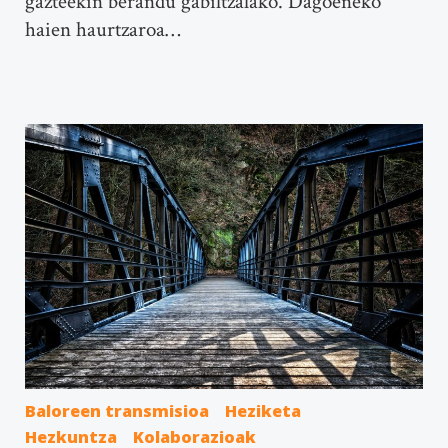
gazteekin berandu gabiltzalako. Dagoeneko
haien haurtzaroa…
Baloreen transmisioa
Heziketa
Hezkuntza
Kolaborazioak