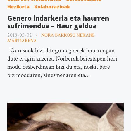
Heziketa
Kolaborazioak
Genero indarkeria eta haurren
sufrimendua – Haur galdua
2018-05-02
NORA BARROSO NEKANE
MARTIARENA
Gurasook bizi ditugun egoerek haurrengan
dute eragin zuzena. Norberak baieztapen hori
modu desberdinean bizi du eta, noski, bere
bizimoduaren, sinesmenaren eta…