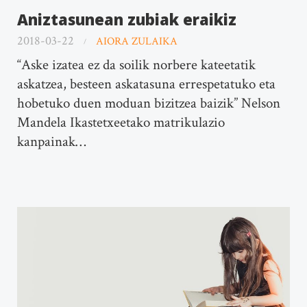
Aniztasunean zubiak eraikiz
2018-03-22
AIORA ZULAIKA
“Aske izatea ez da soilik norbere kateetatik
askatzea, besteen askatasuna errespetatuko eta
hobetuko duen moduan bizitzea baizik” Nelson
Mandela Ikastetxeetako matrikulazio
kanpainak…