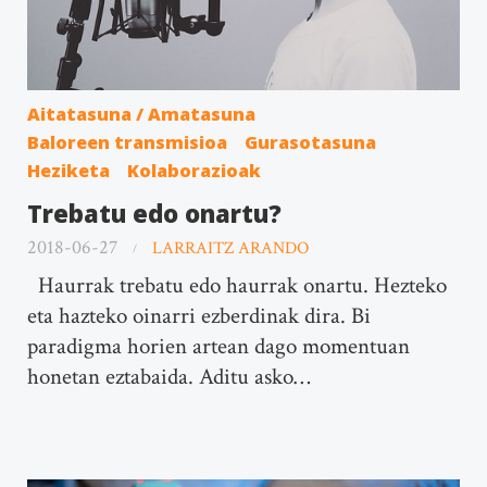
Aitatasuna / Amatasuna
Baloreen transmisioa
Gurasotasuna
Heziketa
Kolaborazioak
Trebatu edo onartu?
2018-06-27
LARRAITZ ARANDO
Haurrak trebatu edo haurrak onartu. Hezteko
eta hazteko oinarri ezberdinak dira. Bi
paradigma horien artean dago momentuan
honetan eztabaida. Aditu asko…