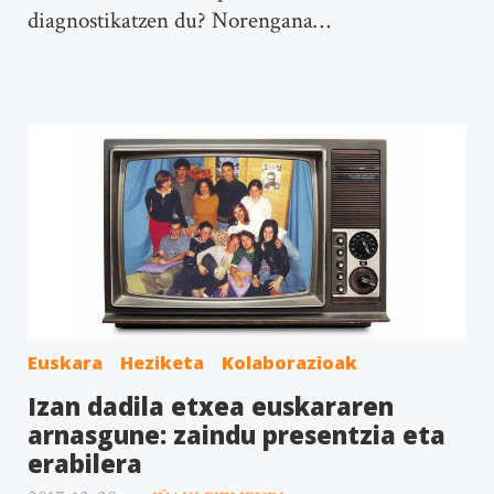
diagnostikatzen du? Norengana…
Euskara
Heziketa
Kolaborazioak
Izan dadila etxea euskararen
arnasgune: zaindu presentzia eta
erabilera