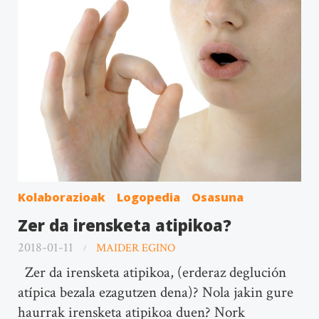
Kolaborazioak
Logopedia
Osasuna
Zer da irensketa atipikoa?
2018-01-11
MAIDER EGINO
Zer da irensketa atipikoa, (erderaz deglución
atípica bezala ezagutzen dena)? Nola jakin gure
haurrak irensketa atipikoa duen? Nork