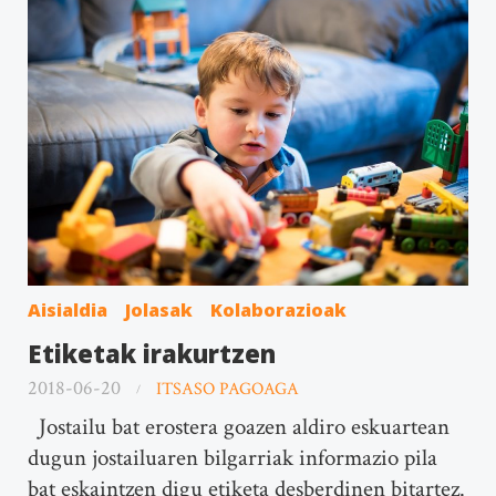
Aisialdia
Jolasak
Kolaborazioak
Etiketak irakurtzen
2018-06-20
ITSASO PAGOAGA
Jostailu bat erostera goazen aldiro eskuartean
dugun jostailuaren bilgarriak informazio pila
bat eskaintzen digu etiketa desberdinen bitartez.