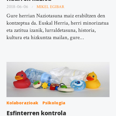
2018-06-06
MIKEL EGIBAR
Gure herrian Naziotasuna maiz erabiltzen den
kontzeptua da. Euskal Herria, herri minorizatua
eta zatitua izanik, lurraldetasuna, historia,
kultura eta hizkuntza mailan, gure…
Kolaborazioak
Psikologia
Esfinterren kontrola