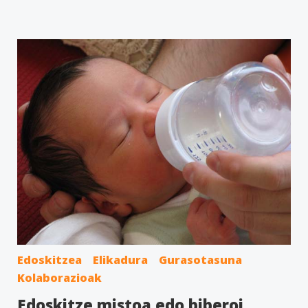
Edoskitzea
Elikadura
Gurasotasuna
Kolaborazioak
Edoskitze mistoa edo biberoi