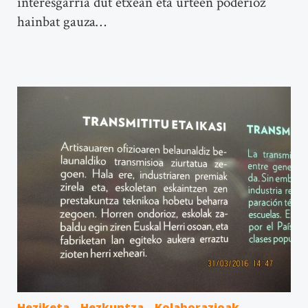
interesgarria dut etxean eta urteen poderioz
hainbat gauza…
Heziketa
Hezkuntza
Kolaborazioak