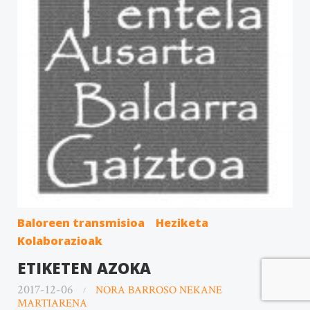
Baloreen transmisioa
Heziketa
Kolaborazioak
ETIKETEN AZOKA
2017-12-06
NORA BARROSO NEKANE
MARTIARENA