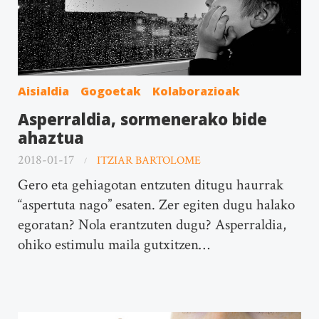
Aisialdia
Gogoetak
Kolaborazioak
Asperraldia, sormenerako bide
ahaztua
2018-01-17
ITZIAR BARTOLOME
Gero eta gehiagotan entzuten ditugu haurrak
“aspertuta nago” esaten. Zer egiten dugu halako
egoratan? Nola erantzuten dugu? Asperraldia,
ohiko estimulu maila gutxitzen…