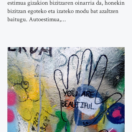
estimua gizakion bizitzaren oinarria da, honekin
bizitzan egoteko eta izateko modu bat azaltzen
baitugu. Autoestimua,…