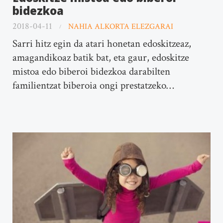
bidezkoa
2018-04-11
NAHIA ALKORTA ELEZGARAI
Sarri hitz egin da atari honetan edoskitzeaz,
amagandikoaz batik bat, eta gaur, edoskitze
mistoa edo biberoi bidezkoa darabilten
familientzat biberoia ongi prestatzeko…