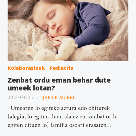
Kolaborazioak
Pediatria
Zenbat ordu eman behar dute
umeek lotan?
2018-04-25
JABIER AGIRRE
Umearen lo egiteko aztura edo ohiturek
(alegia, lo egiten duen ala ez eta zenbat ordu
egiten dituen lo) familia osoari erasaten…