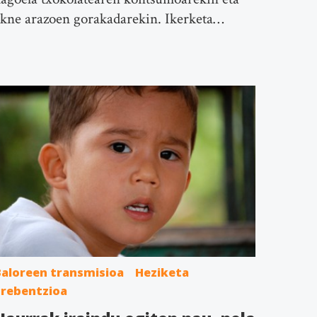
kne arazoen gorakadarekin. Ikerketa…
Baloreen transmisioa
Heziketa
Prebentzioa