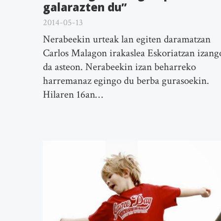
galarazten du”
2014-05-13
Nerabeekin urteak lan egiten daramatzan
Carlos Malagon irakaslea Eskoriatzan izang
da asteon. Nerabeekin izan beharreko
harremanaz egingo du berba gurasoekin.
Hilaren 16an…