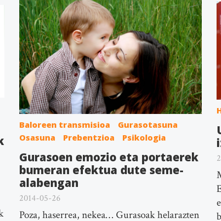
Baloreen transmisioa
Gurasotasuna
Osasuna
Prebentzioa
Psikologia
k
Gurasoen emozio eta portaerek
2
bumeran efektua dute seme-
M
alabengan
E
2014-05-26
e
k
Poza, haserrea, nekea… Gurasoak helarazten