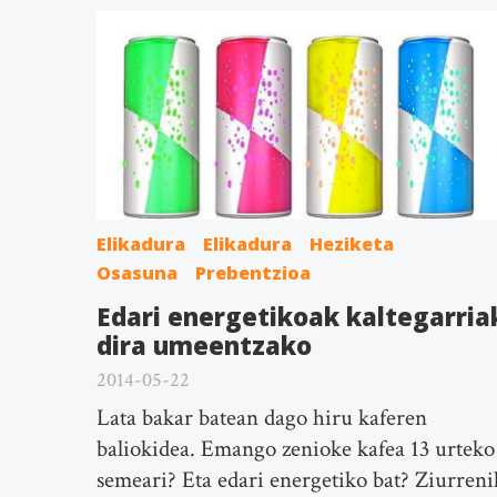
Elikadura
Elikadura
Heziketa
Osasuna
Prebentzioa
Edari energetikoak kaltegarria
dira umeentzako
2014-05-22
Lata bakar batean dago hiru kaferen
baliokidea. Emango zenioke kafea 13 urteko
semeari? Eta edari energetiko bat? Ziurreni