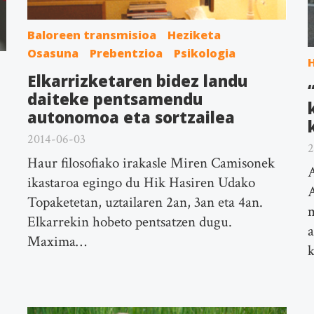
Baloreen transmisioa
Heziketa
Osasuna
Prebentzioa
Psikologia
Elkarrizketaren bidez landu
daiteke pentsamendu
autonomoa eta sortzailea
2014-06-03
2
Haur filosofiako irakasle Miren Camisonek
A
ikastaroa egingo du Hik Hasiren Udako
A
Topaketetan, uztailaren 2an, 3an eta 4an.
m
Elkarrekin hobeto pentsatzen dugu.
Maxima…