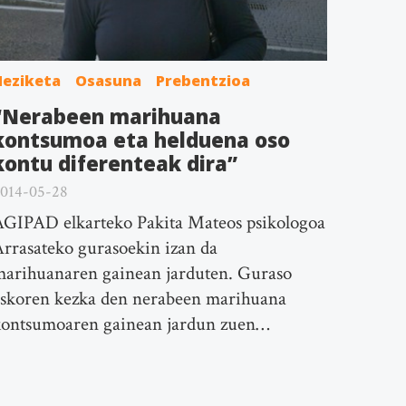
Heziketa
Osasuna
Prebentzioa
“Nerabeen marihuana
kontsumoa eta helduena oso
kontu diferenteak dira”
014-05-28
GIPAD elkarteko Pakita Mateos psikologoa
rrasateko gurasoekin izan da
arihuanaren gainean jarduten. Guraso
askoren kezka den nerabeen marihuana
kontsumoaren gainean jardun zuen…