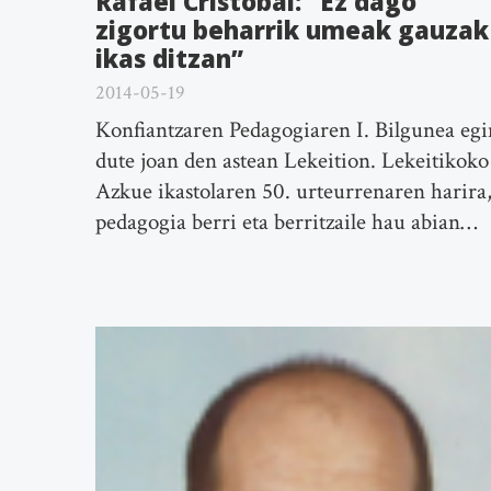
Rafael Cristobal: “Ez dago
zigortu beharrik umeak gauzak
ikas ditzan”
2014-05-19
Konfiantzaren Pedagogiaren I. Bilgunea egi
dute joan den astean Lekeition. Lekeitikoko
Azkue ikastolaren 50. urteurrenaren harira
pedagogia berri eta berritzaile hau abian…