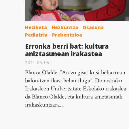
Heziketa
Hezkuntza
Osasuna
Pediatria
Prebentzioa
Erronka berri bat: kultura
aniztasunean irakastea
2014-06-06
Blanca Olalde: “Arazo gisa ikusi beharrean
baloratzen ikasi behar dugu”. Donostiako
Irakasleen Unibertsitate Eskolako irakaslea
da Blanco Olalde, eta kultura aniztasunak
irakaskuntzara…