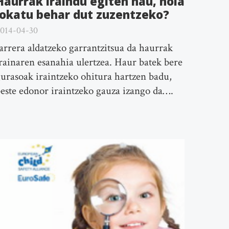
Haurrak iraindu egiten nau, nola
jokatu behar dut zuzentzeko?
014-04-30
arrera aldatzeko garrantzitsua da haurrak
rainaren esanahia ulertzea. Haur batek bere
urasoak iraintzeko ohitura hartzen badu,
este edonor iraintzeko gauza izango da….