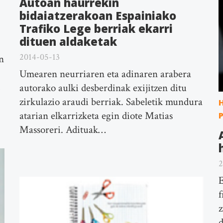
Autoan haurrekin
bidaiatzerakoan Espainiako
Trafiko Lege berriak ekarri
dituen aldaketak
2014-05-13
n
Umearen neurriaren eta adinaren arabera
,
autorako aulki desberdinak exijitzen ditu
zirkulazio araudi berriak. Sabeletik mundura
atarian elkarrizketa egin diote Matias
Massoreri. Adituak…
2
E
f
z
d