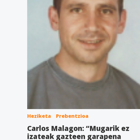
Heziketa
Prebentzioa
Carlos Malagon: “Mugarik ez
izateak gazteen garapena