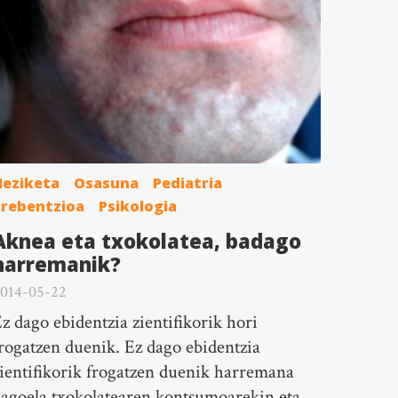
Heziketa
Osasuna
Pediatria
Prebentzioa
Psikologia
Aknea eta txokolatea, badago
harremanik?
014-05-22
z dago ebidentzia zientifikorik hori
rogatzen duenik. Ez dago ebidentzia
ientifikorik frogatzen duenik harremana
agoela txokolatearen kontsumoarekin eta