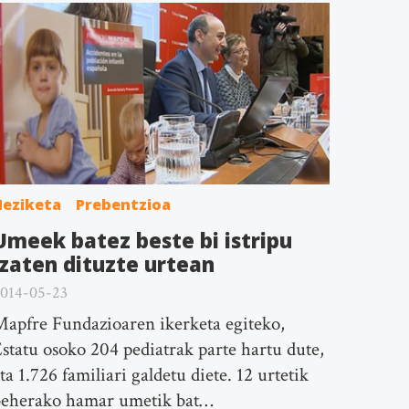
Heziketa
Prebentzioa
Umeek batez beste bi istripu
izaten dituzte urtean
014-05-23
apfre Fundazioaren ikerketa egiteko,
statu osoko 204 pediatrak parte hartu dute,
ta 1.726 familiari galdetu diete. 12 urtetik
beherako hamar umetik bat…