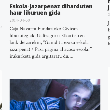
Eskola-jazarpenaz diharduten
haur liburuen gida
2
2014-04-30
J
o
Caja Navarra Fundazioko Civican
i
liburutegiak, Galtzagorri Elkartearen
g
lankidetzarekin, “Gainditu ezazu eskola
b
jazarpena! / Pasa página al acoso escolar”
irakurketa gida argitaratu du….