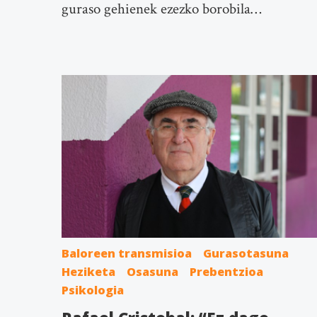
guraso gehienek ezezko borobila…
Baloreen transmisioa
Gurasotasuna
Heziketa
Osasuna
Prebentzioa
Psikologia