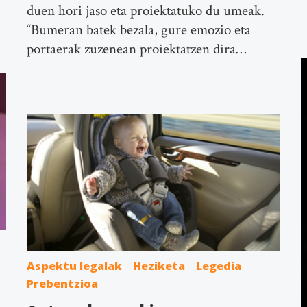
duen hori jaso eta proiektatuko du umeak.
“Bumeran batek bezala, gure emozio eta
portaerak zuzenean proiektatzen dira…
Aspektu legalak
Heziketa
Legedia
Prebentzioa