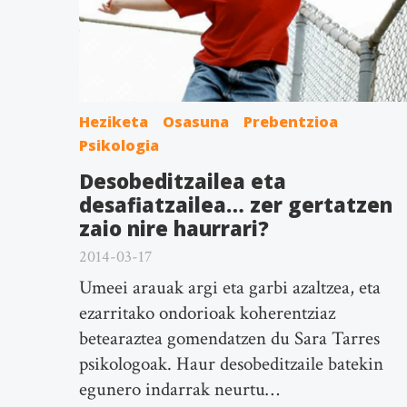
Heziketa
Osasuna
Prebentzioa
Psikologia
Desobeditzailea eta
desafiatzailea… zer gertatzen
zaio nire haurrari?
2014-03-17
Umeei arauak argi eta garbi azaltzea, eta
ezarritako ondorioak koherentziaz
betearaztea gomendatzen du Sara Tarres
psikologoak. Haur desobeditzaile batekin
egunero indarrak neurtu…