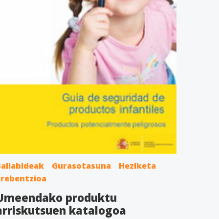
aliabideak
Gurasotasuna
Heziketa
Prebentzioa
Umeendako produktu
arriskutsuen katalogoa