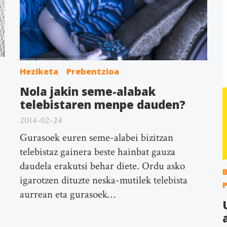
Heziketa
Prebentzioa
Nola jakin seme-alabak
telebistaren menpe dauden?
2014-02-24
Gurasoek euren seme-alabei bizitzan
telebistaz gainera beste hainbat gauza
daudela erakutsi behar diete. Ordu asko
B
igarotzen dituzte neska-mutilek telebista
aurrean eta gurasoek…